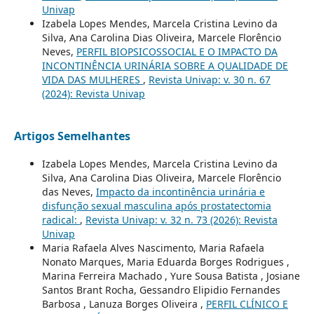
Univap
Izabela Lopes Mendes, Marcela Cristina Levino da
Silva, Ana Carolina Dias Oliveira, Marcele Florêncio
Neves,
PERFIL BIOPSICOSSOCIAL E O IMPACTO DA
INCONTINÊNCIA URINÁRIA SOBRE A QUALIDADE DE
VIDA DAS MULHERES
,
Revista Univap: v. 30 n. 67
(2024): Revista Univap
Artigos Semelhantes
Izabela Lopes Mendes, Marcela Cristina Levino da
Silva, Ana Carolina Dias Oliveira, Marcele Florêncio
das Neves,
Impacto da incontinência urinária e
disfunção sexual masculina após prostatectomia
radical:
,
Revista Univap: v. 32 n. 73 (2026): Revista
Univap
Maria Rafaela Alves Nascimento, Maria Rafaela
Nonato Marques, Maria Eduarda Borges Rodrigues ,
Marina Ferreira Machado , Yure Sousa Batista , Josiane
Santos Brant Rocha, Gessandro Elipidio Fernandes
Barbosa , Lanuza Borges Oliveira ,
PERFIL CLÍNICO E