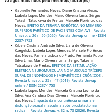
Artigos mais lidos pelo mesmo(s) autor(es)
Gabrielle Fernandes Neves, Diane Cristina Aleixo,
Izabela Lopes Mendes, Mario Oliveira Lima, Sérgio
Takeshi Tatsukawa de Freitas, Marcele Florêncio das
Neves,
EFEITO DA TERAPIA ROBÓTICA NO MEMBRO
SUPERIOR PARÉTICO DE PACIENTES COM AVE
,
Revista
Univap: v. 26 n. 50 (2020): Revista Univap online - ISSN
2237-1753
Cibele Cristina Andrade Silva, Liara de Oliveira
Czegelski, Izabela Lopes Mendes, Marcele Florêncio
das Neves, Pamela Lisboa do Prado, Fernanda Pupio
Silva Lima, Mario Oliveira Lima, Sergio Takeshi
Tatsukawa de Freitas,
EFEITOS DA ESTIMULAÇÃO
ELÉTRICA NEUROMUSCULAR NO MÚSCULO TRÍCEPS
SURAL DE INDIVÍDUOS HEMIPARÉTICOS CRÔNICOS
,
Revista Univap: v. 25 n. 47 (2019): Revista Univap
online / ISSN 2237-1753
Izabela Lopes Mendes, Marcela Cristina Levino da
Silva, Ana Carolina Dias Oliveira, Marcele Florêncio
das Neves,
Impacto da incontinência urinária e
disfunção sexual masculina após prostatectomia
radical:
,
Revista Univap: v. 32 n. 73 (2026): Revista