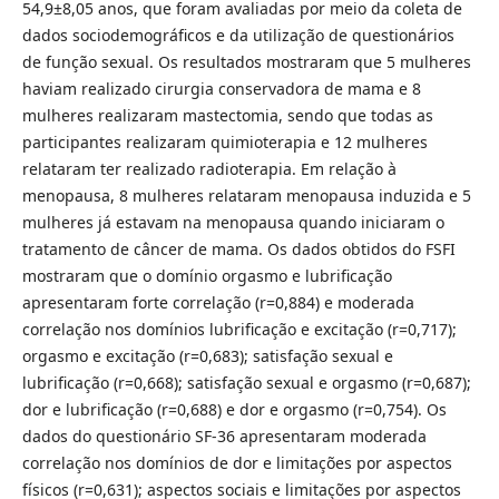
54,9±8,05 anos, que foram avaliadas por meio da coleta de
dados sociodemográficos e da utilização de questionários
de função sexual. Os resultados mostraram que 5 mulheres
haviam realizado cirurgia conservadora de mama e 8
mulheres realizaram mastectomia, sendo que todas as
participantes realizaram quimioterapia e 12 mulheres
relataram ter realizado radioterapia. Em relação à
menopausa, 8 mulheres relataram menopausa induzida e 5
mulheres já estavam na menopausa quando iniciaram o
tratamento de câncer de mama. Os dados obtidos do FSFI
mostraram que o domínio orgasmo e lubrificação
apresentaram forte correlação (r=0,884) e moderada
correlação nos domínios lubrificação e excitação (r=0,717);
orgasmo e excitação (r=0,683); satisfação sexual e
lubrificação (r=0,668); satisfação sexual e orgasmo (r=0,687);
dor e lubrificação (r=0,688) e dor e orgasmo (r=0,754). Os
dados do questionário SF-36 apresentaram moderada
correlação nos domínios de dor e limitações por aspectos
físicos (r=0,631); aspectos sociais e limitações por aspectos