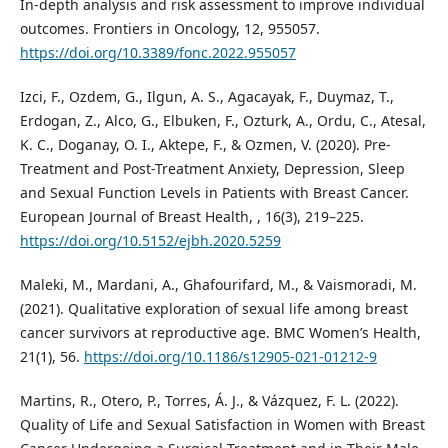
In-depth analysis and risk assessment to improve individual
outcomes. Frontiers in Oncology, 12, 955057.
https://doi.org/10.3389/fonc.2022.955057
Izci, F., Ozdem, G., Ilgun, A. S., Agacayak, F., Duymaz, T.,
Erdogan, Z., Alco, G., Elbuken, F., Ozturk, A., Ordu, C., Atesal,
K. C., Doganay, O. I., Aktepe, F., & Ozmen, V. (2020). Pre-
Treatment and Post-Treatment Anxiety, Depression, Sleep
and Sexual Function Levels in Patients with Breast Cancer.
European Journal of Breast Health, , 16(3), 219–225.
https://doi.org/10.5152/ejbh.2020.5259
Maleki, M., Mardani, A., Ghafourifard, M., & Vaismoradi, M.
(2021). Qualitative exploration of sexual life among breast
cancer survivors at reproductive age. BMC Women’s Health,
21(1), 56.
https://doi.org/10.1186/s12905-021-01212-9
Martins, R., Otero, P., Torres, Á. J., & Vázquez, F. L. (2022).
Quality of Life and Sexual Satisfaction in Women with Breast