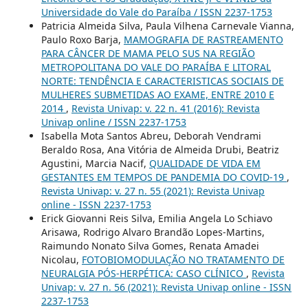
Universidade do Vale do Paraíba / ISSN 2237-1753
Patricia Almeida Silva, Paula Vilhena Carnevale Vianna,
Paulo Roxo Barja,
MAMOGRAFIA DE RASTREAMENTO
PARA CÂNCER DE MAMA PELO SUS NA REGIÃO
METROPOLITANA DO VALE DO PARAÍBA E LITORAL
NORTE: TENDÊNCIA E CARACTERISTICAS SOCIAIS DE
MULHERES SUBMETIDAS AO EXAME, ENTRE 2010 E
2014
,
Revista Univap: v. 22 n. 41 (2016): Revista
Univap online / ISSN 2237-1753
Isabella Mota Santos Abreu, Deborah Vendrami
Beraldo Rosa, Ana Vitória de Almeida Drubi, Beatriz
Agustini, Marcia Nacif,
QUALIDADE DE VIDA EM
GESTANTES EM TEMPOS DE PANDEMIA DO COVID-19
,
Revista Univap: v. 27 n. 55 (2021): Revista Univap
online - ISSN 2237-1753
Erick Giovanni Reis Silva, Emilia Angela Lo Schiavo
Arisawa, Rodrigo Alvaro Brandão Lopes-Martins,
Raimundo Nonato Silva Gomes, Renata Amadei
Nicolau,
FOTOBIOMODULAÇÃO NO TRATAMENTO DE
NEURALGIA PÓS-HERPÉTICA: CASO CLÍNICO
,
Revista
Univap: v. 27 n. 56 (2021): Revista Univap online - ISSN
2237-1753