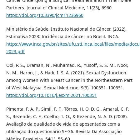
Cancer Undergoing a Surgical Treatment and in Their Male
Partners. Journal of Clinical Medicine, 11(23), 6960.
https://doi.org/10.3390/jcm11236960
Ministério da Saúde. Instituto Nacional de Câncer. (2022).
Estimativa 2023: Incidência de câncer no Brasil. INCA.
https://www.inca.gov.br/sites/ufu.sti.inca.local/files/media/doc
2023.pdf
Ooi, P. S., Draman, N., Muhamad, R., Yusoff, S. S. M., Noor,
N. M., Haron, J., & Hadi, I. S. A. (2021). Sexual Dysfunction
Among Women With Breast Cancer in the Northeastern Part
of West Malaysia. Sexual Medicine, 9(3), 100351–100351.
https://doi.org/10.1016/j.esxm.2021.100351
Pimenta, F. A. P., Simil, F. F., Tôrres, H. O. D. G., Amaral, C. F.
S., Rezende, C. F., Coelho, T. O., & Rezende, N. A. D. (2008).
Avaliação da qualidade de vida de aposentados com a
utilização do questionário SF-36. Revista Da Associação
Médica Brasileira, 54(1), 55–60.