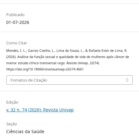
Publicado
01-07-2026
Como Citar
Mendes, I. L., Garcez Coelho, L., Lima de Souza, L., & Rafaela Ester de Lima, R.
(2026). Análise da função sexual e qualidade de vida de mulheres após câncer de
mama: estudo clínico transversal cego.
Revista Univap
,
32
(74).
https://doi.org/10.18066/revistaunivap.v32i74.4661
Fomatos de Citação
Edição
v. 32 n. 74 (2026): Revista Univap
Seção
Ciências da Saúde