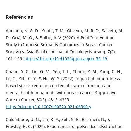
Referências
Almeida, N. G. D., Knobf, T. M., Oliveira, M. R. D., Salvetti, M.
D., Oriá, M. O., & Fialho, A. V. (2020). A Pilot Intervention
Study to Improve Sexuality Outcomes in Breast Cancer
Survivors. Asia-Pacific Journal of Oncology Nursing, 7(2),
161–166.
https://doi.org/10.4103/apjon.apjon_56_19
Chang, Y.-C., Lin, G.-M., Yeh, T.-L., Chang, Y.-M., Yang, C.-H.,
Lo, C., Yeh, C.-Y., & Hu, W.-Y. (2022). Impact of mindfulness-
based stress reduction on female sexual function and
mental health in patients with breast cancer. Supportive
Care in Cancer, 30(5), 4315–4325.
https://doi.org/10.1007/s00520-021-06540-y
Colombage, U. N., Lin, K.-Y., Soh, S.-E., Brennen, R., &
Frawley, H. C. (2022). Experiences of pelvic floor dysfunction