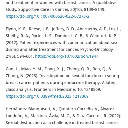
and treatment in women with breast cancer: A qualitative
study. Supportive Care in Cancer, 30(10), 8139–8149.
https://doi.org/10.1007/s00520-022-07273-2
Flynn, K. E., Reese, J. B., Jeffery, D. D., Abernethy, A. P., Lin, L.,
Shelby, R. A., Porter, L. S., Dombeck, C. B., & Weinfurt, K. P.
(2012). Patient experiences with communication about sex
during and after treatment for cancer. Psycho-Oncology,
21(6), 594–601.
https://doi.org/10.1002/pon.1947
Gan, L., Miao, Y.-M., Dong, X.-J., Zhang, Q.-R., Ren, Q., &
Zhang, N. (2023). Investigation on sexual function in young
breast cancer patients during endocrine therapy: A latent
class analysis. Frontiers in Medicine, 10, 1218369.
https://doi.org/10.3389/fmed.2023.1218369
Hernández-Blanquisett, A., Quintero-Carreño, V., Álvarez-
Londoño, A., Martínez-Ávila, M. C., & Diaz-Cáceres, R. (2022).
Sexual dysfunction as a challenge in treated breast cancer: