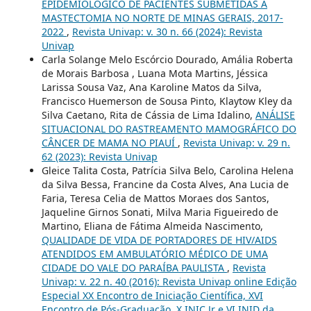
EPIDEMIOLÓGICO DE PACIENTES SUBMETIDAS A
MASTECTOMIA NO NORTE DE MINAS GERAIS, 2017-
2022
,
Revista Univap: v. 30 n. 66 (2024): Revista
Univap
Carla Solange Melo Escórcio Dourado, Amália Roberta
de Morais Barbosa , Luana Mota Martins, Jéssica
Larissa Sousa Vaz, Ana Karoline Matos da Silva,
Francisco Huemerson de Sousa Pinto, Klaytow Kley da
Silva Caetano, Rita de Cássia de Lima Idalino,
ANÁLISE
SITUACIONAL DO RASTREAMENTO MAMOGRÁFICO DO
CÂNCER DE MAMA NO PIAUÍ
,
Revista Univap: v. 29 n.
62 (2023): Revista Univap
Gleice Talita Costa, Patrícia Silva Belo, Carolina Helena
da Silva Bessa, Francine da Costa Alves, Ana Lucia de
Faria, Teresa Celia de Mattos Moraes dos Santos,
Jaqueline Girnos Sonati, Milva Maria Figueiredo de
Martino, Eliana de Fátima Almeida Nascimento,
QUALIDADE DE VIDA DE PORTADORES DE HIV/AIDS
ATENDIDOS EM AMBULATÓRIO MÉDICO DE UMA
CIDADE DO VALE DO PARAÍBA PAULISTA
,
Revista
Univap: v. 22 n. 40 (2016): Revista Univap online Edição
Especial XX Encontro de Iniciação Científica, XVI
Encontro de Pós-Graduação, X INIC Jr e VI INID da