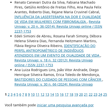
Renato Canevari Dutra da Silva, Fabiana Machado
Pires, Getúlio Antônio de Freitas Filho, Ana Paula Felix
Arantes, Roberto Dias, Rejane Maria Cruvinel Cabral,
INFLUÊNCIA DA LASERTERAPIA NA DOR E QUALIDADE
DE VIDA EM MULHERES COM FIBROMIALGIA
,
Revista
Univap: v. 20 n. 36 (2014): Revista Univap online / ISSN
2237-1753
Edeli Simioni de Abreu, Rosana Farah Simony, Débora
Helena Silveira Dias, Fernanda Heitzmann Martins,
Flávia Regina Oliveira Ribeiro,
IDENTIFICAÇÃO DO
PERFIL ANTROPOMÉTRICO DE INDIVÍDUOS
ATENDIDOS EM UM EVENTO DE QUALIDADE DE VIDA
,
Revista Univap: v. 18 n. 32 (2012): Revista Univap
online / ISSN 2237-1753
Ana Luiza Rodrigues Lins, João Vitor Andrade, Diego
Henrique Silveira Ramos, Erica Toledo de Mendonça,
BASTIDORES DO CUIDADO DE PESSOAS COM CÂNCER
,
Revista Univap: v. 30 n. 66 (2024): Revista Univap
1
2
3
4
5
6
7
8
9
10
11
12
13
14
15
16
17
18
19
20
21
22
23
24
25
Você também pode
iniciar uma pesquisa avançada por