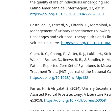
the quality of life of individuals undergoing rad
Latino-Americana de Enfermagem, 27, e3131.
https://doi.org/10.1590/1518-8345.2757.3131
Castellan, P., Ferretti, S., Litterio, G., Marchioni, 
Management of Urinary Incontinence Following 
Challenges and Solutions. Therapeutics and Cli
Volume 19, 43–56.
https://doi.org/10.2147/TCRM
Chen, R. C., Chang, P., Vetter, R. J., Lukka, H., Sto
Watkins-Bruner, D., Reeve, B. B., & Sandler, H.
Patient-Reported Core Set of Symptoms to Measu
Treatment Trials. JNCI: Journal of the National Ca
https://doi.org/10.1093/jnci/dju132
Farraj, H., & Alriyalat, S. (2024). Urinary Inconti
Assisted Radical Prostatectomy: A Literature Revi
e53058.
https://doi.org/10.7759/cureus.53058