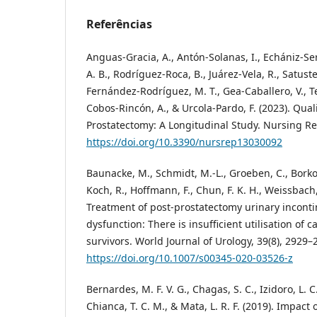
Referências
Anguas-Gracia, A., Antón-Solanas, I., Echániz-Ser
A. B., Rodríguez-Roca, B., Juárez-Vela, R., Satuste
Fernández-Rodríguez, M. T., Gea-Caballero, V., Te
Cobos-Rincón, A., & Urcola-Pardo, F. (2023). Quali
Prostatectomy: A Longitudinal Study. Nursing Re
https://doi.org/10.3390/nursrep13030092
Baunacke, M., Schmidt, M.-L., Groeben, C., Borko
Koch, R., Hoffmann, F., Chun, F. K. H., Weissbach, 
Treatment of post-prostatectomy urinary inconti
dysfunction: There is insufficient utilisation of
survivors. World Journal of Urology, 39(8), 2929–
https://doi.org/10.1007/s00345-020-03526-z
Bernardes, M. F. V. G., Chagas, S. C., Izidoro, L. C.
Chianca, T. C. M., & Mata, L. R. F. (2019). Impact