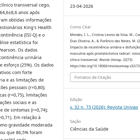
clínico transversal cego,
23-04-2026
64,6±8,6 anos após
oram obtidas informações
Como Citar
stionários King's Health
ontinência (ISI-Q) e o
Mendes, I. L., Cristina Levino da Silva, M., Ca
Dias Oliveira, A., & Florêncio das Neves, M. (
lise estatística foi
Impacto da incontinência urinária e disfunçã
 Pearson. Os dados
masculina após prostatectomia radical:: estu
ontinência urinária
clínico transversal.
Revista Univap
,
32
(73).
de esforço (25%). Os dados
https://doi.org/10.18066/revistaunivap.v32i7
tivos com forte
Fomatos de Citação
ia e as limitações de
ções pessoais (r=0,80);
cas (r=0,75), limitações
Edição
tações sociais e as
v. 32 n. 73 (2026): Revista Univap
e de sintomas (r=0,74);
0,71). Em relação à
Seção
 como gravidade moderada
Ciências da Saúde
rou que 86,5% foram
o erétil após