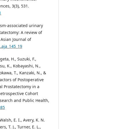
nces, 3(3), 531.
1
asm-associated urinary
tatectomy: A review of
Asian Journal of
a.aja_145_19
geta, H., Suzuki, F.,
u, K., Kobayashi, N.,
rokawa, T., Kanzaki, N., &
actors of Postoperative
al Prostatectomy in a
etrospective Cohort
esearch and Public Health,
085
Walsh, E. I., Avery, K. N.
s, T. J., Turner, E. L.,