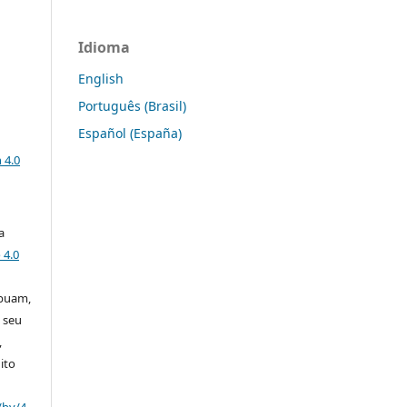
Idioma
English
Português (Brasil)
Español (España)
a
 4.0
a
 4.0
ibuam,
 seu
,
ito