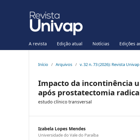
A revista
Edição atual
Notícias
Edições a
Início
/
Arquivos
/
v. 32 n. 73 (2026): Revista Univap
Impacto da incontinência u
após prostatectomia radical
estudo clínico transversal
Izabela Lopes Mendes
Universidade do Vale do Paraíba