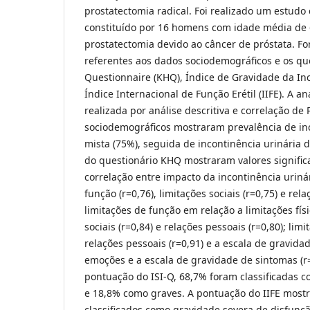
prostatectomia radical. Foi realizado um estudo 
constituído por 16 homens com idade média de 
prostatectomia devido ao câncer de próstata. F
referentes aos dados sociodemográficos e os que
Questionnaire (KHQ), Índice de Gravidade da Inc
Índice Internacional de Função Erétil (IIFE). A aná
realizada por análise descritiva e correlação de
sociodemográficos mostraram prevalência de inc
mista (75%), seguida de incontinência urinária 
do questionário KHQ mostraram valores significa
correlação entre impacto da incontinência urinár
função (r=0,76), limitações sociais (r=0,75) e rela
limitações de função em relação a limitações físi
sociais (r=0,84) e relações pessoais (r=0,80); limi
relações pessoais (r=0,91) e a escala de gravidad
emoções e a escala de gravidade de sintomas (r=
pontuação do ISI-Q, 68,7% foram classificadas
e 18,8% como graves. A pontuação do IIFE most
classificados como gravidade severa de disfunçã