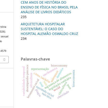
CEM ANOS DE HISTÓRIA DO
ENSINO DE FÍSICA NO BRASIL PELA
ANÁLISE DE LIVROS DIDÁTICOS
235
ARQUITETURA HOSPITALAR
rolina
SUSTENTÁVEL: O CASO DO
2026).
HOSPITAL ALEMÃO OSWALDO CRUZ
o sexual
234
do
3.4579
Palavras-chave
bioeconomy
desempenho precoce
morfometria
variabilidade temporal
memória
representação
bioeconomia
sobrepeso
segurança de alimentos.
citrus latifolia
silvicultura
legislação sanitária
letramento racial
snis
sinir
citricultura
pnrs
equidade racial
social
pragas
obesidade
suicídio