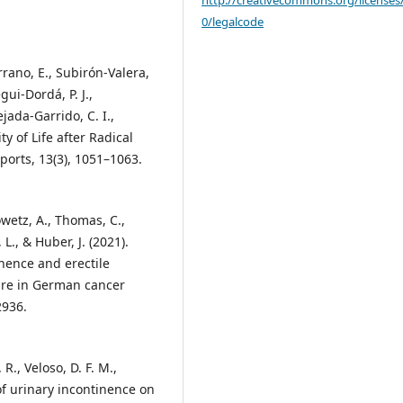
http://creativecommons.org/licenses
0/legalcode
rano, E., Subirón-Valera,
gui-Dordá, P. J.,
jada-Garrido, C. I.,
ty of Life after Radical
ports, 13(3), 1051–1063.
wetz, A., Thomas, C.,
L., & Huber, J. (2021).
nence and erectile
 care in German cancer
2936.
 R., Veloso, D. F. M.,
 of urinary incontinence on