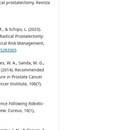
ical prostatectomy. Revista
M., & Schips, L. (2023).
Radical Prostatectomy:
nical Risk Management,
.S283305
kes, W. A., Sanda, M. G.,
 M. (2014). Recommended
re in Prostate Cancer
ncer Institute, 106(7).
nence Following Robotic-
ew. Cureus, 16(1),