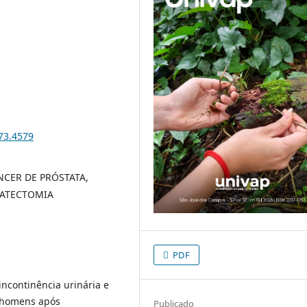
i73.4579
NCER DE PRÓSTATA,
TATECTOMIA
PDF
incontinência urinária e
s homens após
Publicado