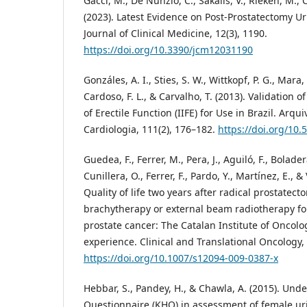
Gacci, M., De Nunzio, C., Sakalis, V., Rieken, M., 
(2023). Latest Evidence on Post-Prostatectomy Ur
Journal of Clinical Medicine, 12(3), 1190.
https://doi.org/10.3390/jcm12031190
Gonzáles, A. I., Sties, S. W., Wittkopf, P. G., Mara, 
Cardoso, F. L., & Carvalho, T. (2013). Validation o
of Erectile Function (IIFE) for Use in Brazil. Arqu
Cardiologia, 111(2), 176–182.
https://doi.org/10
Guedea, F., Ferrer, M., Pera, J., Aguiló, F., Boladera
Cunillera, O., Ferrer, F., Pardo, Y., Martínez, E., 
Quality of life two years after radical prostatect
brachytherapy or external beam radiotherapy for 
prostate cancer: The Catalan Institute of Oncolo
experience. Clinical and Translational Oncology, 
https://doi.org/10.1007/s12094-009-0387-x
Hebbar, S., Pandey, H., & Chawla, A. (2015). Und
Questionnaire (KHQ) in assessment of female ur