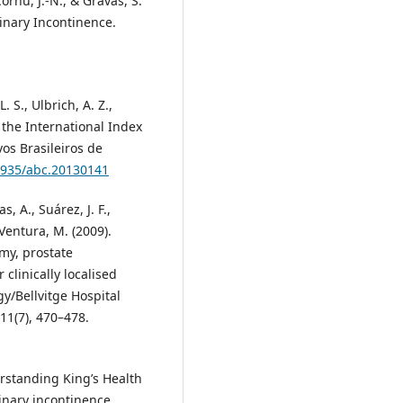
Cornu, J.-N., & Gravas, S.
inary Incontinence.
L. S., Ulbrich, A. Z.,
f the International Index
ivos Brasileiros de
.5935/abc.20130141
s, A., Suárez, J. F.,
& Ventura, M. (2009).
omy, prostate
clinically localised
gy/Bellvitge Hospital
11(7), 470–478.
erstanding King’s Health
inary incontinence.