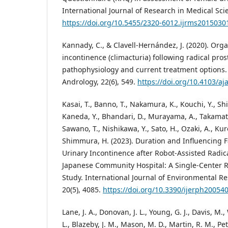
International Journal of Research in Medical Scie
https://doi.org/10.5455/2320-6012.ijrms2015030
Kannady, C., & Clavell-Hernández, J. (2020). Org
incontinence (climacturia) following radical pros
pathophysiology and current treatment options. 
Andrology, 22(6), 549.
https://doi.org/10.4103/aj
Kasai, T., Banno, T., Nakamura, K., Kouchi, Y., Shi
Kaneda, Y., Bhandari, D., Murayama, A., Takamats
Sawano, T., Nishikawa, Y., Sato, H., Ozaki, A., Ku
Shimmura, H. (2023). Duration and Influencing F
Urinary Incontinence after Robot-Assisted Radic
Japanese Community Hospital: A Single-Center R
Study. International Journal of Environmental R
20(5), 4085.
https://doi.org/10.3390/ijerph20054
Lane, J. A., Donovan, J. L., Young, G. J., Davis, M., 
L., Blazeby, J. M., Mason, M. D., Martin, R. M., Peter