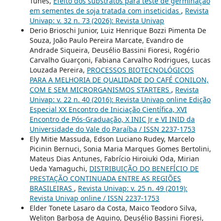
Tunes,
Efeito dos substratos para teste de germinação
em sementes de soja tratada com inseticidas
,
Revista
Univap: v. 32 n. 73 (2026): Revista Univap
Derio Brioschi Junior, Luiz Henrique Bozzi Pimenta De
Souza, João Paulo Pereira Marcate, Evandro de
Andrade Siqueira, Deusélio Bassini Fioresi, Rogério
Carvalho Guarçoni, Fabiana Carvalho Rodrigues, Lucas
Louzada Pereira,
PROCESSOS BIOTECNOLÓGICOS
PARA A MELHORIA DE QUALIDADE DO CAFÉ CONILON,
COM E SEM MICRORGANISMOS STARTERS
,
Revista
Univap: v. 22 n. 40 (2016): Revista Univap online Edição
Especial XX Encontro de Iniciação Científica, XVI
Encontro de Pós-Graduação, X INIC Jr e VI INID da
Universidade do Vale do Paraíba / ISSN 2237-1753
Ely Mitie Massuda, Edson Luciano Rudey, Marcelo
Picinin Bernuci, Sonia Maria Marques Gomes Bertolini,
Mateus Dias Antunes, Fabrício Hiroiuki Oda, Mirian
Ueda Yamaguchi,
DISTRIBUIÇÃO DO BENEFÍCIO DE
PRESTAÇÃO CONTINUADA ENTRE AS REGIÕES
BRASILEIRAS
,
Revista Univap: v. 25 n. 49 (2019):
Revista Univap online / ISSN 2237-1753
Elder Tonete Lasaro da Costa, Maico Teodoro Silva,
Weliton Barbosa de Aquino, Deusélio Bassini Fioresi,