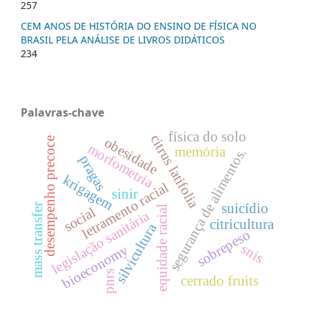
257
CEM ANOS DE HISTÓRIA DO ENSINO DE FÍSICA NO
BRASIL PELA ANÁLISE DE LIVROS DIDÁTICOS
234
Palavras-chave
física do solo
citrus latifolia
obesidade
desempenho precoce
morfometria
memória
segurança de alimentos.
pragas
krigagem
letramento racial
sinir
suicídio
mass transfer
equidade racial
social
legislação sanitária
citricultura
silvicultura
sobrepeso
snis
bioeconomy
pnrs
cerrado fruits