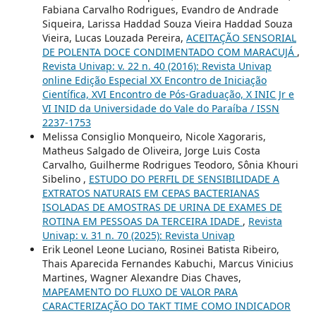
Fabiana Carvalho Rodrigues, Evandro de Andrade
Siqueira, Larissa Haddad Souza Vieira Haddad Souza
Vieira, Lucas Louzada Pereira,
ACEITAÇÃO SENSORIAL
DE POLENTA DOCE CONDIMENTADO COM MARACUJÁ
,
Revista Univap: v. 22 n. 40 (2016): Revista Univap
online Edição Especial XX Encontro de Iniciação
Científica, XVI Encontro de Pós-Graduação, X INIC Jr e
VI INID da Universidade do Vale do Paraíba / ISSN
2237-1753
Melissa Consiglio Monqueiro, Nicole Xagoraris,
Matheus Salgado de Oliveira, Jorge Luis Costa
Carvalho, Guilherme Rodrigues Teodoro, Sônia Khouri
Sibelino ,
ESTUDO DO PERFIL DE SENSIBILIDADE A
EXTRATOS NATURAIS EM CEPAS BACTERIANAS
ISOLADAS DE AMOSTRAS DE URINA DE EXAMES DE
ROTINA EM PESSOAS DA TERCEIRA IDADE
,
Revista
Univap: v. 31 n. 70 (2025): Revista Univap
Erik Leonel Leone Luciano, Rosinei Batista Ribeiro,
Thais Aparecida Fernandes Kabuchi, Marcus Vinicius
Martines, Wagner Alexandre Dias Chaves,
MAPEAMENTO DO FLUXO DE VALOR PARA
CARACTERIZAÇÃO DO TAKT TIME COMO INDICADOR