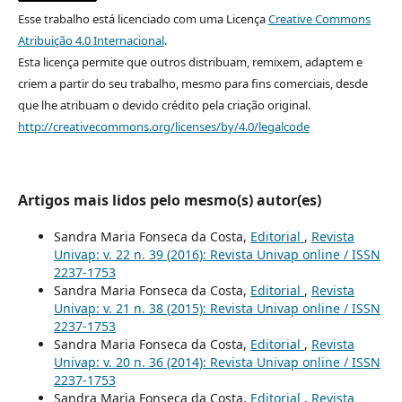
Esse trabalho está licenciado com uma Licença
Creative Commons
Atribuição 4.0 Internacional
.
Esta licença permite que outros distribuam, remixem, adaptem e
criem a partir do seu trabalho, mesmo para fins comerciais, desde
que lhe atribuam o devido crédito pela criação original.
http://creativecommons.org/licenses/by/4.0/legalcode
Artigos mais lidos pelo mesmo(s) autor(es)
Sandra Maria Fonseca da Costa,
Editorial
,
Revista
Univap: v. 22 n. 39 (2016): Revista Univap online / ISSN
2237-1753
Sandra Maria Fonseca da Costa,
Editorial
,
Revista
Univap: v. 21 n. 38 (2015): Revista Univap online / ISSN
2237-1753
Sandra Maria Fonseca da Costa,
Editorial
,
Revista
Univap: v. 20 n. 36 (2014): Revista Univap online / ISSN
2237-1753
Sandra Maria Fonseca da Costa,
Editorial
,
Revista