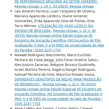
DE PERFORMANCE APLICADO AO SETOR CAFEEIRO
,
Revista Univap: v. 29 n. 63 (2023): Revista Univap
Laís Amorim Ferreira, Luan Cerqueira de Oliveira,
Mariana Aparecida Lordeiro, Elaine Gimenez
Guimarães, Erika Aparecida Silva de Freitas, Elias
Terra Werner,
UTILIZAÇÃO DO JOGO LÚDICO NO
ENSINO DE BIOLOGIA
,
Revista Univap: v. 22 n. 40
(2016): Revista Univap online Edição Especial XX
Encontro de Iniciação Científica, XVI Encontro de Pós-
Graduação, X INIC Jr e VI INID da Universidade do Vale
do Paraíba / ISSN 2237-1753
Maxwel Rodrigues Nascimento, Mario Euclides
Pechara da Costa Jaeggi, Julio Cesar Gradice Saluci,
Alex Justino Zacarias, Rebyson Bissaco Guidinelle,
Israel Martins Pereira, Rogério Rangel Rodrigues,
Samuel Ferreira da Silva, Maurício Novaes Souza,
DIFERENTES GENÓTIPOS DE MILHO PARA PRODUÇÃO
DE MINIMILHO
,
Revista Univap: v. 22 n. 40 (2016):
Revista Univap online Edição Especial XX Encontro de
Iniciação Científica, XVI Encontro de Pós-Graduação, X
INIC Jr e VI INID da Universidade do Vale do Paraíba /
ISSN 2237-1753
Aline Coêlho dos Santos, Cristini Feltrin Canever,