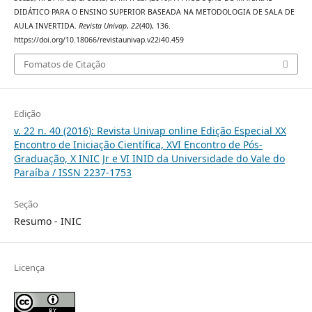
DIDÁTICO PARA O ENSINO SUPERIOR BASEADA NA METODOLOGIA DE SALA DE
AULA INVERTIDA.
Revista Univap
,
22
(40), 136.
https://doi.org/10.18066/revistaunivap.v22i40.459
Fomatos de Citação
Edição
v. 22 n. 40 (2016): Revista Univap online Edição Especial XX
Encontro de Iniciação Científica, XVI Encontro de Pós-
Graduação, X INIC Jr e VI INID da Universidade do Vale do
Paraíba / ISSN 2237-1753
Seção
Resumo - INIC
Licença