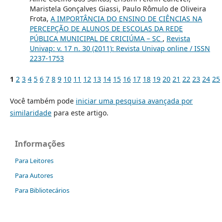
Maristela Gonçalves Giassi, Paulo Rômulo de Oliveira
Frota,
A IMPORTÂNCIA DO ENSINO DE CIÊNCIAS NA
PERCEPÇÃO DE ALUNOS DE ESCOLAS DA REDE
PÚBLICA MUNICIPAL DE CRICIÚMA – SC
,
Revista
Univap: v. 17 n. 30 (2011): Revista Univap online / ISSN
2237-1753
1
2
3
4
5
6
7
8
9
10
11
12
13
14
15
16
17
18
19
20
21
22
23
24
25
Você também pode
iniciar uma pesquisa avançada por
similaridade
para este artigo.
Informações
Para Leitores
Para Autores
Para Bibliotecários