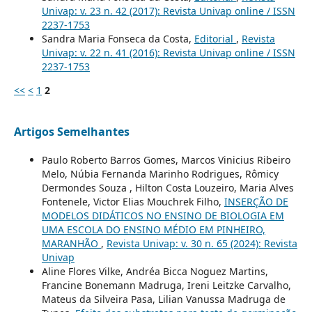
Univap: v. 23 n. 42 (2017): Revista Univap online / ISSN
2237-1753
Sandra Maria Fonseca da Costa,
Editorial
,
Revista
Univap: v. 22 n. 41 (2016): Revista Univap online / ISSN
2237-1753
<<
<
1
2
Artigos Semelhantes
Paulo Roberto Barros Gomes, Marcos Vinicius Ribeiro
Melo, Núbia Fernanda Marinho Rodrigues, Rômicy
Dermondes Souza , Hilton Costa Louzeiro, Maria Alves
Fontenele, Victor Elias Mouchrek Filho,
INSERÇÃO DE
MODELOS DIDÁTICOS NO ENSINO DE BIOLOGIA EM
UMA ESCOLA DO ENSINO MÉDIO EM PINHEIRO,
MARANHÃO
,
Revista Univap: v. 30 n. 65 (2024): Revista
Univap
Aline Flores Vilke, Andréa Bicca Noguez Martins,
Francine Bonemann Madruga, Ireni Leitzke Carvalho,
Mateus da Silveira Pasa, Lilian Vanussa Madruga de