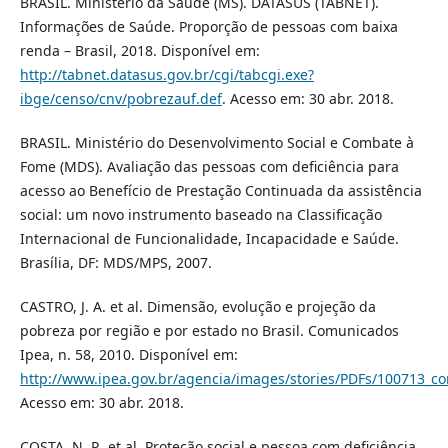
BRASIL. Ministério da Saúde (MS). DATASUS (TABNET).
Informações de Saúde. Proporção de pessoas com baixa
renda – Brasil, 2018. Disponível em:
http://tabnet.datasus.gov.br/cgi/tabcgi.exe?
ibge/censo/cnv/pobrezauf.def
. Acesso em: 30 abr. 2018.
BRASIL. Ministério do Desenvolvimento Social e Combate à
Fome (MDS). Avaliação das pessoas com deficiência para
acesso ao Benefício de Prestação Continuada da assistência
social: um novo instrumento baseado na Classificação
Internacional de Funcionalidade, Incapacidade e Saúde.
Brasília, DF: MDS/MPS, 2007.
CASTRO, J. A. et al. Dimensão, evolução e projeção da
pobreza por região e por estado no Brasil. Comunicados
Ipea, n. 58, 2010. Disponível em:
http://www.ipea.gov.br/agencia/images/stories/PDFs/100713_
Acesso em: 30 abr. 2018.
COSTA, N. R. et al. Proteção social e pessoa com deficiência