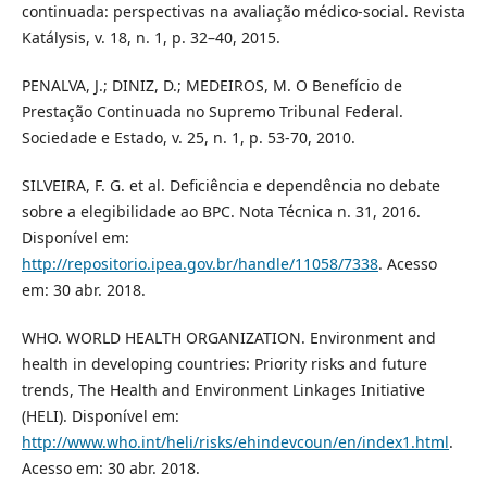
continuada: perspectivas na avaliação médico-social. Revista
Katálysis, v. 18, n. 1, p. 32–40, 2015.
PENALVA, J.; DINIZ, D.; MEDEIROS, M. O Benefício de
Prestação Continuada no Supremo Tribunal Federal.
Sociedade e Estado, v. 25, n. 1, p. 53-70, 2010.
SILVEIRA, F. G. et al. Deficiência e dependência no debate
sobre a elegibilidade ao BPC. Nota Técnica n. 31, 2016.
Disponível em:
http://repositorio.ipea.gov.br/handle/11058/7338
. Acesso
em: 30 abr. 2018.
WHO. WORLD HEALTH ORGANIZATION. Environment and
health in developing countries: Priority risks and future
trends, The Health and Environment Linkages Initiative
(HELI). Disponível em:
http://www.who.int/heli/risks/ehindevcoun/en/index1.html
.
Acesso em: 30 abr. 2018.