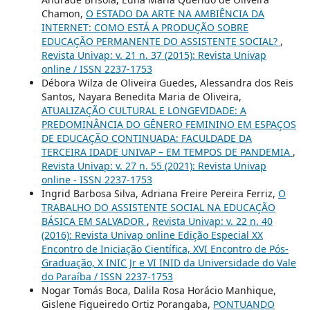
Chamon,
O ESTADO DA ARTE NA AMBIÊNCIA DA
INTERNET: COMO ESTÁ A PRODUÇÃO SOBRE
EDUCAÇÃO PERMANENTE DO ASSISTENTE SOCIAL?
,
Revista Univap: v. 21 n. 37 (2015): Revista Univap
online / ISSN 2237-1753
Débora Wilza de Oliveira Guedes, Alessandra dos Reis
Santos, Nayara Benedita Maria de Oliveira,
ATUALIZAÇÃO CULTURAL E LONGEVIDADE: A
PREDOMINÂNCIA DO GÊNERO FEMININO EM ESPAÇOS
DE EDUCAÇÃO CONTINUADA: FACULDADE DA
TERCEIRA IDADE UNIVAP – EM TEMPOS DE PANDEMIA
,
Revista Univap: v. 27 n. 55 (2021): Revista Univap
online - ISSN 2237-1753
Ingrid Barbosa Silva, Adriana Freire Pereira Ferriz,
O
TRABALHO DO ASSISTENTE SOCIAL NA EDUCAÇÃO
BÁSICA EM SALVADOR
,
Revista Univap: v. 22 n. 40
(2016): Revista Univap online Edição Especial XX
Encontro de Iniciação Científica, XVI Encontro de Pós-
Graduação, X INIC Jr e VI INID da Universidade do Vale
do Paraíba / ISSN 2237-1753
Nogar Tomás Boca, Dalila Rosa Horácio Manhique,
Gislene Figueiredo Ortiz Porangaba,
PONTUANDO