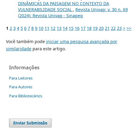
DINÂMICAS DA PAISAGEM NO CONTEXTO DA
VULNERABILIDADE SOCIAL
,
Revista Univap: v. 30 n. 69
(2024): Revista Univap - Sinapeq
1
2
3
4
5
6
7
8
9
10
11
12
13
14
15
16
17
18
19
20
21
22
23
>
>>
Você também pode
iniciar uma pesquisa avançada por
similaridade
para este artigo.
Informações
Para Leitores
Para Autores
Para Bibliotecários
Enviar Submissão