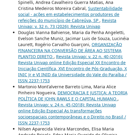
Spinelli, Andrea Cavalheiro Guerra Matias, Ana
Cristina Medeiros Moreira Cabral,
Sustentabilidade
social - ações em estabelecimentos produtores de
refeições do município de Cabreúva, SP
,
Revista
Univap: v. 32 n. 73 (2026): Revista Univap
Douglas Vianna Bahiense, Maria da Penha Angeletti,
Evelson Sanche Muniz, Jacimar Luis de Souza, Lucinéia
Laurett, Rogério Carvalho Guarçoni,
ORGANIZAÇÃO
FINANCEIRA NA CONVERSÃO DE ÁREA AO SISTEMA
PLANTIO DIRETO
,
Revista Univap: v. 22 n. 40 (2016):
Revista Univap online Edição Especial XX Encontro de
Iniciação Científica, XVI Encontro de Pós-Graduação, X
INIC Jr e VI INID da Universidade do Vale do Paraíba /
ISSN 2237-1753
Martonio Mont'alverne Barreto Lima, Maria Alice
Pinheiro Nogueira,
DEMOCRACIA E JUSTIÇA: A TEORIA
POLÍTICA DE JOHN RAWLS E O CAPITAL HUMANO
,
Revista Univap: v. 24 n. 45 (2018): Revista Univap
online Edição Especial As transformações
socioespaciais contemporâneas e o Direito no Brasil /
ISSN 2237-1753
Nilsen Aparecida Vieira Marcondes, Elisa Maria
Andrade Brisola, Edna Maria Querido de Oliveira