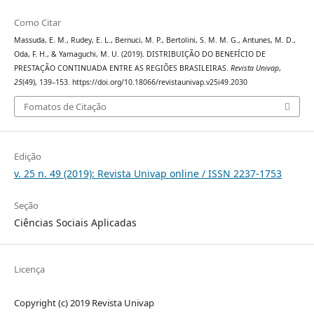
Como Citar
Massuda, E. M., Rudey, E. L., Bernuci, M. P., Bertolini, S. M. M. G., Antunes, M. D.,
Oda, F. H., & Yamaguchi, M. U. (2019). DISTRIBUIÇÃO DO BENEFÍCIO DE
PRESTAÇÃO CONTINUADA ENTRE AS REGIÕES BRASILEIRAS.
Revista Univap
,
25
(49), 139–153. https://doi.org/10.18066/revistaunivap.v25i49.2030
Fomatos de Citação
Edição
v. 25 n. 49 (2019): Revista Univap online / ISSN 2237-1753
Seção
Ciências Sociais Aplicadas
Licença
Copyright (c) 2019 Revista Univap