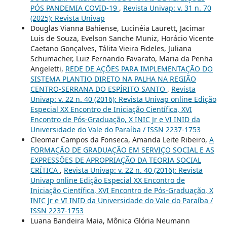
PÓS PANDEMIA COVID-19
,
Revista Univap: v. 31 n. 70
(2025): Revista Univap
Douglas Vianna Bahiense, Lucinéia Laurett, Jacimar
Luis de Souza, Evelson Sanche Muniz, Horácio Vicente
Caetano Gonçalves, Tálita Vieira Fideles, Juliana
Schumacher, Luiz Fernando Favarato, Maria da Penha
Angeletti,
REDE DE AÇÕES PARA IMPLEMENTAÇÃO DO
SISTEMA PLANTIO DIRETO NA PALHA NA REGIÃO
CENTRO-SERRANA DO ESPÍRITO SANTO
,
Revista
Univap: v. 22 n. 40 (2016): Revista Univap online Edição
Especial XX Encontro de Iniciação Científica, XVI
Encontro de Pós-Graduação, X INIC Jr e VI INID da
Universidade do Vale do Paraíba / ISSN 2237-1753
Cleomar Campos da Fonseca, Amanda Leite Ribeiro,
A
FORMAÇÃO DE GRADUAÇÃO EM SERVIÇO SOCIAL E AS
EXPRESSÕES DE APROPRIAÇÃO DA TEORIA SOCIAL
CRÍTICA
,
Revista Univap: v. 22 n. 40 (2016): Revista
Univap online Edição Especial XX Encontro de
Iniciação Científica, XVI Encontro de Pós-Graduação, X
INIC Jr e VI INID da Universidade do Vale do Paraíba /
ISSN 2237-1753
Luana Bandeira Maia, Mônica Glória Neumann