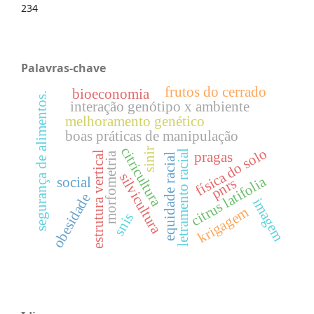
234
Palavras-chave
frutos do cerrado
bioeconomia
segurança de alimentos.
interação genótipo x ambiente
melhoramento genético
boas práticas de manipulação
citricultura
física do solo
sinir
letramento racial
pragas
estrutura vertical
morfometria
equidade racial
silvicultura
citrus latifolia
social
pnrs
obesidade
imagem
krigagem
snis