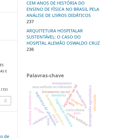
CEM ANOS DE HISTÓRIA DO
ENSINO DE FÍSICA NO BRASIL PELA
ANÁLISE DE LIVROS DIDÁTICOS
237
ARQUITETURA HOSPITALAR
SUSTENTÁVEL: O CASO DO
HOSPITAL ALEMÃO OSWALDO CRUZ
236
ES
AS E
Palavras-chave
restaurantes
equidade racial
anacardium occidentale
desempenho agronômico
0.1731
morfometria
letramento racial
segurança de alimentos.
industria alimentícia
memória
desempenho precoce
obesidade
imagem
legislação sanitária
snis
pragas
citricultura
pnrs
citrus latifolia
social
sobrepeso
sinir
ro de