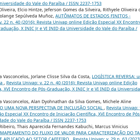
Universidade do Vale do Paraíba / ISSN 2237-1753
liveira, Elcio Hintze, Jeferson Gomes da Silveira, Rithyele Oliveira 
d Solange Sepúlveda Muñoz,
AUTÔMATOS DE ESTADOS FINITOS -
v. 22 n. 40 (2016): Revista Univap online Edição Especial XX Encontr
Graduação, X INIC Jr e VI INID da Universidade do Vale do Paraíba /
a Vasconcelos, Jorlane Clisse Silva da Costa,
LOGÍSTICA REVERSA: 
ca
,
Revista Univap: v. 22 n. 40 (2016): Revista Univap online Edição
ca, XVI Encontro de Pós-Graduação, X INIC Jr e VI INID da Universid
ira Vasconcelos, Alan Dyohnathan da Silva Gomes, Michele Aline
O UMA NOVA PERSPECTIVA DE INCLUSÃO SOCIAL
,
Revista Univap: 
ão Especial XX Encontro de Iniciação Científica, XVI Encontro de Pós
idade do Vale do Paraíba / ISSN 2237-1753
a Ribeiro, Thais Aparecida Fernandes Kabuchi, Marcus Vinicius
MAPEAMENTO DO FLUXO DE VALOR PARA CARACTERIZAÇÃO DO TA
 APLICADO AO SETOR CAFEEIRO
,
Revista Univap: v. 29 n. 63 (2023