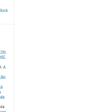
/by/4.
16):
INIC
z,
A
ção,
IA
p
 da
eda
ivap