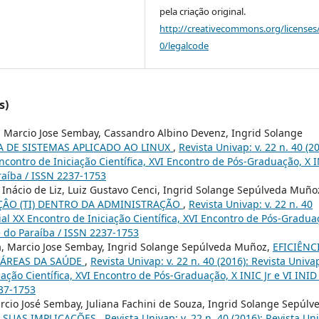
pela criação original.
http://creativecommons.org/licenses
0/legalcode
s)
a, Marcio Jose Sembay, Cassandro Albino Devenz, Ingrid Solange
A DE SISTEMAS APLICADO AO LINUX
,
Revista Univap: v. 22 n. 40 (20
ncontro de Iniciação Científica, XVI Encontro de Pós-Graduação, X 
raíba / ISSN 2237-1753
e Inácio de Liz, Luiz Gustavo Cenci, Ingrid Solange Sepúlveda Muño
ÂO (TI) DENTRO DA ADMINISTRAÇÃO
,
Revista Univap: v. 22 n. 40
ial XX Encontro de Iniciação Científica, XVI Encontro de Pós-Gradua
e do Paraíba / ISSN 2237-1753
ia, Marcio Jose Sembay, Ingrid Solange Sepúlveda Muñoz,
EFICIÊNC
 ÁREAS DA SAÚDE
,
Revista Univap: v. 22 n. 40 (2016): Revista Univa
iação Científica, XVI Encontro de Pós-Graduação, X INIC Jr e VI INID
237-1753
rcio José Sembay, Juliana Fachini de Souza, Ingrid Solange Sepúlv
E SUAS IMPLICAÇÕES
,
Revista Univap: v. 22 n. 40 (2016): Revista Un