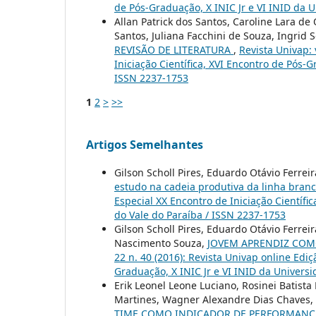
de Pós-Graduação, X INIC Jr e VI INID da 
Allan Patrick dos Santos, Caroline Lara de O
Santos, Juliana Facchini de Souza, Ingri
REVISÃO DE LITERATURA
,
Revista Univap: 
Iniciação Científica, XVI Encontro de Pós-
ISSN 2237-1753
1
2
>
>>
Artigos Semelhantes
Gilson Scholl Pires, Eduardo Otávio Ferreir
estudo na cadeia produtiva da linha bran
Especial XX Encontro de Iniciação Científi
do Vale do Paraíba / ISSN 2237-1753
Gilson Scholl Pires, Eduardo Otávio Ferre
Nascimento Souza,
JOVEM APRENDIZ COM
22 n. 40 (2016): Revista Univap online Ediç
Graduação, X INIC Jr e VI INID da Univers
Erik Leonel Leone Luciano, Rosinei Batist
Martines, Wagner Alexandre Dias Chaves,
TIME COMO INDICADOR DE PERFORMANCE