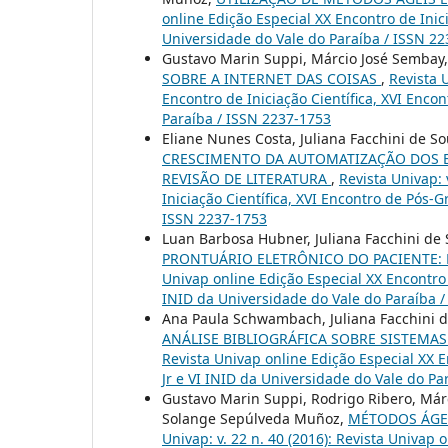
online Edição Especial XX Encontro de Inic
Universidade do Vale do Paraíba / ISSN 2
Gustavo Marin Suppi, Márcio José Sembay
SOBRE A INTERNET DAS COISAS
,
Revista U
Encontro de Iniciação Científica, XVI Enco
Paraíba / ISSN 2237-1753
Eliane Nunes Costa, Juliana Facchini de 
CRESCIMENTO DA AUTOMATIZAÇÃO DOS E
REVISÃO DE LITERATURA
,
Revista Univap: 
Iniciação Científica, XVI Encontro de Pós-
ISSN 2237-1753
Luan Barbosa Hubner, Juliana Facchini de
PRONTUÁRIO ELETRÔNICO DO PACIENTE: 
Univap online Edição Especial XX Encontro 
INID da Universidade do Vale do Paraíba 
Ana Paula Schwambach, Juliana Facchini d
ANÁLISE BIBLIOGRÁFICA SOBRE SISTEMA
Revista Univap online Edição Especial XX E
Jr e VI INID da Universidade do Vale do Pa
Gustavo Marin Suppi, Rodrigo Ribero, Márc
Solange Sepúlveda Muñoz,
MÉTODOS ÁGE
Univap: v. 22 n. 40 (2016): Revista Univap 