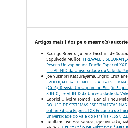
Artigos mais lidos pelo mesmo(s) autor(e
Rodrigo Ribeiro, Juliana Facchini de Souz
Sepúlveda Muñoz,
FIREWALL E SEGURANÇ
Revista Univap online Edição Especial XX E
Jr e VI INID da Universidade do Vale do Pa
Joe Yukinori Katsurayama, Ingrid Cristian
EVOLUÇÃO DA TECNOLOGIA DA INFORMAÇ
(2016): Revista Univap online Edição Espec
X INIC Jr e VI INID da Universidade do Val
Gabriel Oliveira Tomedi, Daniel Tineu Ma
DO USO DE SISTEMAS ESPECIALISTAS NAS
online Edição Especial XX Encontro de Inic
Universidade do Vale do Paraíba / ISSN 2
Deullam Justi dos Santos, Igor Muzeka, Má
Muñoz,
UTILIZAÇÃO DE MÉTODOS ÁGEIS 