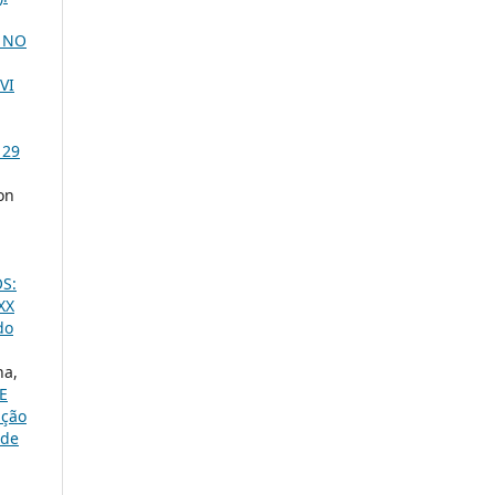
 NO
VI
 29
on
S:
XX
do
ha,
E
ição
ade