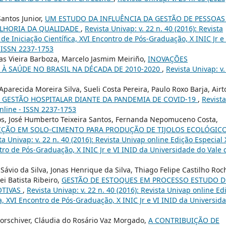
Santos Junior,
UM ESTUDO DA INFLUÊNCIA DA GESTÃO DE PESSOAS
LHORIA DA QUALIDADE
,
Revista Univap: v. 22 n. 40 (2016): Revista
de Iniciação Científica, XVI Encontro de Pós-Graduação, X INIC Jr e 
/ ISSN 2237-1753
s Vieira Barboza, Marcelo Jasmim Meiriño,
INOVAÇÕES
 À SAÚDE NO BRASIL NA DÉCADA DE 2010-2020
,
Revista Univap: v.
Aparecida Moreira Silva, Sueli Costa Pereira, Paulo Roxo Barja, Airt
 GESTÃO HOSPITALAR DIANTE DA PANDEMIA DE COVID-19
,
Revista
online - ISSN 2237-1753
os, José Humberto Teixeira Santos, Fernanda Nepomuceno Costa,
DIÇÃO EM SOLO-CIMENTO PARA PRODUÇÃO DE TIJOLOS ECOLÓGICO
ta Univap: v. 22 n. 40 (2016): Revista Univap online Edição Especial 
ntro de Pós-Graduação, X INIC Jr e VI INID da Universidade do Vale 
ávio da Silva, Jonas Henrique da Silva, Thiago Felipe Castilho Roc
i Batista Ribeiro,
GESTÃO DE ESTOQUES EM PROCESSO ESTUDO D
OTIVAS
,
Revista Univap: v. 22 n. 40 (2016): Revista Univap online Ed
ca, XVI Encontro de Pós-Graduação, X INIC Jr e VI INID da Universid
orschiver, Cláudia do Rosário Vaz Morgado,
A CONTRIBUIÇÃO DE