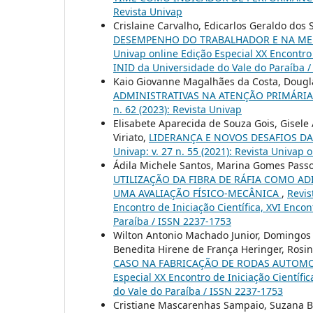
Revista Univap
Crislaine Carvalho, Edicarlos Geraldo dos 
DESEMPENHO DO TRABALHADOR E NA ME
Univap online Edição Especial XX Encontro 
INID da Universidade do Vale do Paraíba 
Kaio Giovanne Magalhães da Costa, Dougla
ADMINISTRATIVAS NA ATENÇÃO PRIMÁRIA
n. 62 (2023): Revista Univap
Elisabete Aparecida de Souza Gois, Gisele 
Viriato,
LIDERANÇA E NOVOS DESAFIOS DA
Univap: v. 27 n. 55 (2021): Revista Univap 
Ádila Michele Santos, Marina Gomes Pass
UTILIZAÇÃO DA FIBRA DE RÁFIA COMO A
UMA AVALIAÇÃO FÍSICO-MECÂNICA
,
Revis
Encontro de Iniciação Científica, XVI Enco
Paraíba / ISSN 2237-1753
Wilton Antonio Machado Junior, Domingos S
Benedita Hirene de França Heringer, Rosine
CASO NA FABRICAÇÃO DE RODAS AUTOM
Especial XX Encontro de Iniciação Científi
do Vale do Paraíba / ISSN 2237-1753
Cristiane Mascarenhas Sampaio, Suzana B