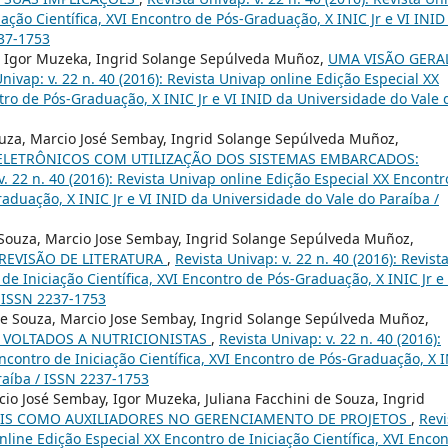
iação Científica, XVI Encontro de Pós-Graduação, X INIC Jr e VI INID
237-1753
, Igor Muzeka, Ingrid Solange Sepúlveda Muñoz,
UMA VISÃO GERA
nivap: v. 22 n. 40 (2016): Revista Univap online Edição Especial XX
ntro de Pós-Graduação, X INIC Jr e VI INID da Universidade do Vale 
Souza, Marcio José Sembay, Ingrid Solange Sepúlveda Muñoz,
LETRÔNICOS COM UTILIZAÇÃO DOS SISTEMAS EMBARCADOS:
v. 22 n. 40 (2016): Revista Univap online Edição Especial XX Encontr
Graduação, X INIC Jr e VI INID da Universidade do Vale do Paraíba /
 Souza, Marcio Jose Sembay, Ingrid Solange Sepúlveda Muñoz,
REVISÃO DE LITERATURA
,
Revista Univap: v. 22 n. 40 (2016): Revist
de Iniciação Científica, XVI Encontro de Pós-Graduação, X INIC Jr e 
/ ISSN 2237-1753
e Souza, Marcio Jose Sembay, Ingrid Solange Sepúlveda Muñoz,
S VOLTADOS A NUTRICIONISTAS
,
Revista Univap: v. 22 n. 40 (2016):
ncontro de Iniciação Científica, XVI Encontro de Pós-Graduação, X 
raíba / ISSN 2237-1753
io José Sembay, Igor Muzeka, Juliana Facchini de Souza, Ingrid
IS COMO AUXILIADORES NO GERENCIAMENTO DE PROJETOS
,
Revi
online Edição Especial XX Encontro de Iniciação Científica, XVI Enco