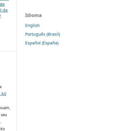
 de
D da
Idioma
/
English
Português (Brasil)
Español (España)
a
 4.0
ibuam,
 seu
,
ito