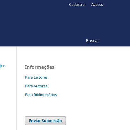
Cadastro
Acesso
Buscar
Jr e
Informações
Para Leitores
Para Autores
Para Bibliotecários
Enviar Submissão