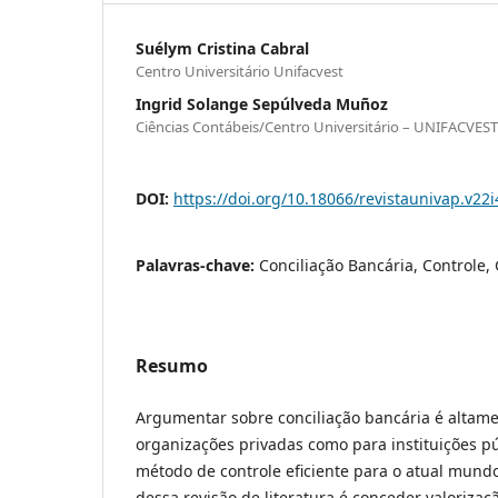
Suélym Cristina Cabral
Centro Universitário Unifacvest
Ingrid Solange Sepúlveda Muñoz
Ciências Contábeis/Centro Universitário – UNIFACVEST
DOI:
https://doi.org/10.18066/revistaunivap.v22
Palavras-chave:
Conciliação Bancária, Controle,
Resumo
Argumentar sobre conciliação bancária é altame
organizações privadas como para instituições pú
método de controle eficiente para o atual mundo
dessa revisão de literatura é conceder valoriza