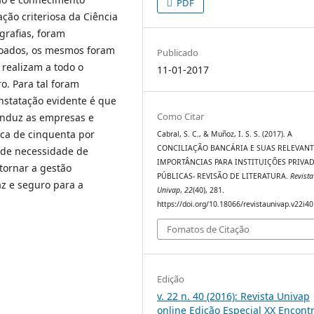
PDF
ção criteriosa da Ciência
grafias, foram
çoados, os mesmos foram
Publicado
 realizam a todo o
11-01-2017
o. Para tal foram
nstatação evidente é que
Como Citar
conduz as empresas e
rca de cinquenta por
Cabral, S. C., & Muñoz, I. S. S. (2017). A
CONCILIAÇÃO BANCÁRIA E SUAS RELEVANT
nde necessidade de
IMPORTÂNCIAS PARA INSTITUIÇÕES PRIVAD
 tornar a gestão
PÚBLICAS- REVISÃO DE LITERATURA.
Revista
az e seguro para a
Univap
,
22
(40), 281.
https://doi.org/10.18066/revistaunivap.v22i4
Fomatos de Citação
Edição
v. 22 n. 40 (2016): Revista Univap
online Edição Especial XX Encont