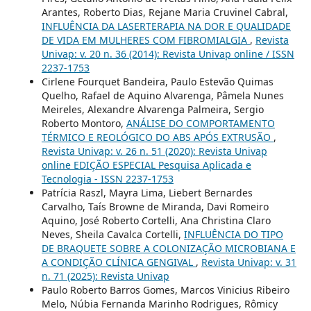
Arantes, Roberto Dias, Rejane Maria Cruvinel Cabral,
INFLUÊNCIA DA LASERTERAPIA NA DOR E QUALIDADE
DE VIDA EM MULHERES COM FIBROMIALGIA
,
Revista
Univap: v. 20 n. 36 (2014): Revista Univap online / ISSN
2237-1753
Cirlene Fourquet Bandeira, Paulo Estevão Quimas
Quelho, Rafael de Aquino Alvarenga, Pâmela Nunes
Meireles, Alexandre Alvarenga Palmeira, Sergio
Roberto Montoro,
ANÁLISE DO COMPORTAMENTO
TÉRMICO E REOLÓGICO DO ABS APÓS EXTRUSÃO
,
Revista Univap: v. 26 n. 51 (2020): Revista Univap
online EDIÇÃO ESPECIAL Pesquisa Aplicada e
Tecnologia - ISSN 2237-1753
Patrícia Raszl, Mayra Lima, Liebert Bernardes
Carvalho, Taís Browne de Miranda, Davi Romeiro
Aquino, José Roberto Cortelli, Ana Christina Claro
Neves, Sheila Cavalca Cortelli,
INFLUÊNCIA DO TIPO
DE BRAQUETE SOBRE A COLONIZAÇÃO MICROBIANA E
A CONDIÇÃO CLÍNICA GENGIVAL
,
Revista Univap: v. 31
n. 71 (2025): Revista Univap
Paulo Roberto Barros Gomes, Marcos Vinicius Ribeiro
Melo, Núbia Fernanda Marinho Rodrigues, Rômicy