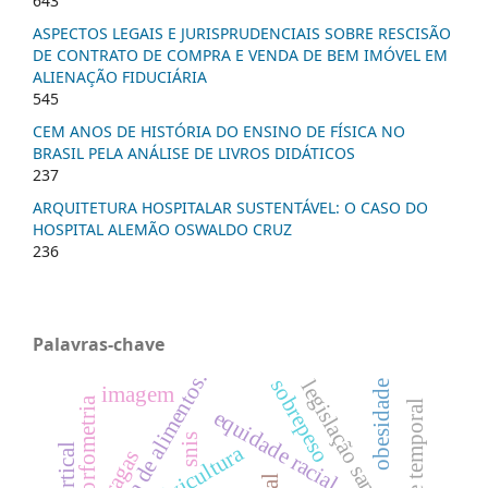
643
ASPECTOS LEGAIS E JURISPRUDENCIAIS SOBRE RESCISÃO
DE CONTRATO DE COMPRA E VENDA DE BEM IMÓVEL EM
ALIENAÇÃO FIDUCIÁRIA
545
CEM ANOS DE HISTÓRIA DO ENSINO DE FÍSICA NO
BRASIL PELA ANÁLISE DE LIVROS DIDÁTICOS
237
ARQUITETURA HOSPITALAR SUSTENTÁVEL: O CASO DO
HOSPITAL ALEMÃO OSWALDO CRUZ
236
Palavras-chave
segurança de alimentos.
sobrepeso
legislação sanitária
obesidade
imagem
morfometria
equidade racial
snis
silvicultura
pragas