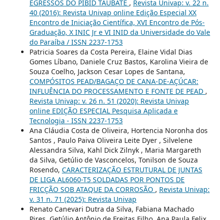
EGRESSOS DO PIBID TAUBATÉ
,
Revista Univap: v. 22 n.
40 (2016): Revista Univap online Edição Especial XX
Encontro de Iniciação Científica, XVI Encontro de Pós-
Graduação, X INIC Jr e VI INID da Universidade do Vale
do Paraíba / ISSN 2237-1753
Patricia Soares da Costa Pereira, Elaine Vidal Dias
Gomes Líbano, Daniele Cruz Bastos, Karolina Vieira de
Souza Coelho, Jackson Cesar Lopes de Santana,
COMPÓSITOS PEAD/BAGAÇO DE CANA-DE-AÇÚCAR:
INFLUÊNCIA DO PROCESSAMENTO E FONTE DE PEAD
,
Revista Univap: v. 26 n. 51 (2020): Revista Univap
online EDIÇÃO ESPECIAL Pesquisa Aplicada e
Tecnologia - ISSN 2237-1753
Ana Cláudia Costa de Oliveira, Hortencia Noronha dos
Santos , Paulo Paiva Oliveira Leite Dyer , Silvelene
Alessandra Silva, Kahl Dick Zilnyk , Maria Margareth
da Silva, Getúlio de Vasconcelos, Tonilson de Souza
Rosendo,
CARACTERIZAÇÃO ESTRUTURAL DE JUNTAS
DE LIGA AL6060-T5 SOLDADAS POR PONTOS DE
FRICÇÃO SOB ATAQUE DA CORROSÃO
,
Revista Univap:
v. 31 n. 71 (2025): Revista Univap
Renato Canevari Dutra da Silva, Fabiana Machado
Pires, Getúlio Antônio de Freitas Filho, Ana Paula Felix