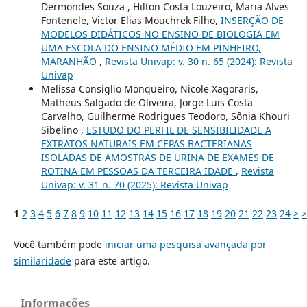
Dermondes Souza , Hilton Costa Louzeiro, Maria Alves
Fontenele, Victor Elias Mouchrek Filho,
INSERÇÃO DE
MODELOS DIDÁTICOS NO ENSINO DE BIOLOGIA EM
UMA ESCOLA DO ENSINO MÉDIO EM PINHEIRO,
MARANHÃO
,
Revista Univap: v. 30 n. 65 (2024): Revista
Univap
Melissa Consiglio Monqueiro, Nicole Xagoraris,
Matheus Salgado de Oliveira, Jorge Luis Costa
Carvalho, Guilherme Rodrigues Teodoro, Sônia Khouri
Sibelino ,
ESTUDO DO PERFIL DE SENSIBILIDADE A
EXTRATOS NATURAIS EM CEPAS BACTERIANAS
ISOLADAS DE AMOSTRAS DE URINA DE EXAMES DE
ROTINA EM PESSOAS DA TERCEIRA IDADE
,
Revista
Univap: v. 31 n. 70 (2025): Revista Univap
1
2
3
4
5
6
7
8
9
10
11
12
13
14
15
16
17
18
19
20
21
22
23
24
>
>
Você também pode
iniciar uma pesquisa avançada por
similaridade
para este artigo.
Informações