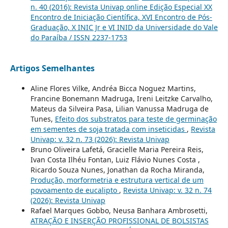
n. 40 (2016): Revista Univap online Edição Especial XX
Encontro de Iniciação Científica, XVI Encontro de Pós-
Graduação, X INIC Jr e VI INID da Universidade do Vale
do Paraíba / ISSN 2237-1753
Artigos Semelhantes
Aline Flores Vilke, Andréa Bicca Noguez Martins,
Francine Bonemann Madruga, Ireni Leitzke Carvalho,
Mateus da Silveira Pasa, Lilian Vanussa Madruga de
Tunes,
Efeito dos substratos para teste de germinação
em sementes de soja tratada com inseticidas
,
Revista
Univap: v. 32 n. 73 (2026): Revista Univap
Bruno Oliveira Lafetá, Gracielle Maria Pereira Reis,
Ivan Costa Ilhéu Fontan, Luiz Flávio Nunes Costa ,
Ricardo Souza Nunes, Jonathan da Rocha Miranda,
Produção, morformetria e estrutura vertical de um
povoamento de eucalipto
,
Revista Univap: v. 32 n. 74
(2026): Revista Univap
Rafael Marques Gobbo, Neusa Banhara Ambrosetti,
ATRAÇÃO E INSERÇÃO PROFISSIONAL DE BOLSISTAS