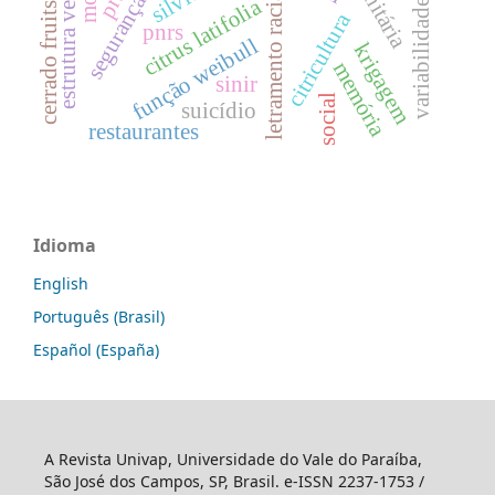
variabilidade temporal
estrutura vertical
letramento racial
citrus latifolia
cerrado fruits
citricultura
pnrs
função weibull
krigagem
memória
sinir
social
suicídio
restaurantes
Idioma
English
Português (Brasil)
Español (España)
A Revista Univap, Universidade do Vale do Paraíba,
São José dos Campos, SP, Brasil. e-ISSN 2237-1753 /