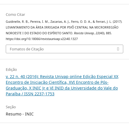
Como Citar
Guidinelle, R. B., Pereira, I. M., Zacarias, A. J., Ferro, O. D. A., & Ferrari, J. L. (2017).
LEVANTAMENTO DA ÁREA IRRIGADA POR PIVÔ CENTRAL NA MICRORREGIÃO
NOROESTE I DO ESTADO DO ESPÍRITO SANTO.
Revista Univap
,
22
(40), 885.
https://doi.org/10.18066/revistaunivap.v22i40.1327
Fomatos de Citação
Edição
v. 22 n. 40 (2016): Revista Univap online Edição Especial XX
Encontro de Iniciação Científica, XVI Encontro de Pós-
Graduação, X INIC Jr e VI INID da Universidade do Vale do
Paraíba / ISSN 2237-1753
Seção
Resumo - INIC