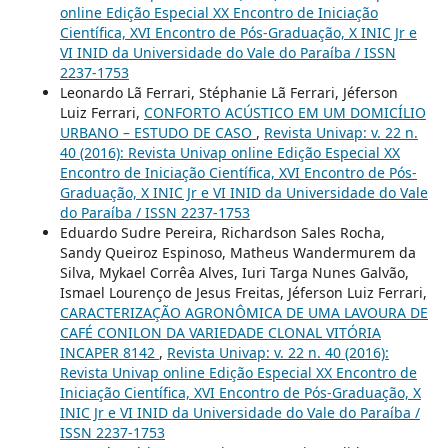
online Edição Especial XX Encontro de Iniciação
Científica, XVI Encontro de Pós-Graduação, X INIC Jr e
VI INID da Universidade do Vale do Paraíba / ISSN
2237-1753
Leonardo Lã Ferrari, Stéphanie Lã Ferrari, Jéferson
Luiz Ferrari,
CONFORTO ACÚSTICO EM UM DOMICÍLIO
URBANO – ESTUDO DE CASO
,
Revista Univap: v. 22 n.
40 (2016): Revista Univap online Edição Especial XX
Encontro de Iniciação Científica, XVI Encontro de Pós-
Graduação, X INIC Jr e VI INID da Universidade do Vale
do Paraíba / ISSN 2237-1753
Eduardo Sudre Pereira, Richardson Sales Rocha,
Sandy Queiroz Espinoso, Matheus Wandermurem da
Silva, Mykael Corrêa Alves, Iuri Targa Nunes Galvão,
Ismael Lourenço de Jesus Freitas, Jéferson Luiz Ferrari,
CARACTERIZAÇÃO AGRONÔMICA DE UMA LAVOURA DE
CAFÉ CONILON DA VARIEDADE CLONAL VITÓRIA
INCAPER 8142
,
Revista Univap: v. 22 n. 40 (2016):
Revista Univap online Edição Especial XX Encontro de
Iniciação Científica, XVI Encontro de Pós-Graduação, X
INIC Jr e VI INID da Universidade do Vale do Paraíba /
ISSN 2237-1753