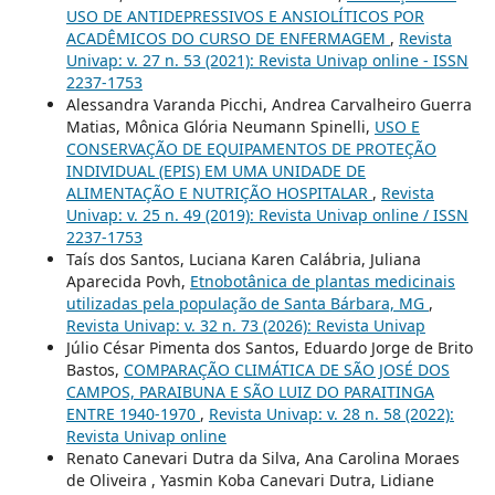
USO DE ANTIDEPRESSIVOS E ANSIOLÍTICOS POR
ACADÊMICOS DO CURSO DE ENFERMAGEM
,
Revista
Univap: v. 27 n. 53 (2021): Revista Univap online - ISSN
2237-1753
Alessandra Varanda Picchi, Andrea Carvalheiro Guerra
Matias, Mônica Glória Neumann Spinelli,
USO E
CONSERVAÇÃO DE EQUIPAMENTOS DE PROTEÇÃO
INDIVIDUAL (EPIS) EM UMA UNIDADE DE
ALIMENTAÇÃO E NUTRIÇÃO HOSPITALAR
,
Revista
Univap: v. 25 n. 49 (2019): Revista Univap online / ISSN
2237-1753
Taís dos Santos, Luciana Karen Calábria, Juliana
Aparecida Povh,
Etnobotânica de plantas medicinais
utilizadas pela população de Santa Bárbara, MG
,
Revista Univap: v. 32 n. 73 (2026): Revista Univap
Júlio César Pimenta dos Santos, Eduardo Jorge de Brito
Bastos,
COMPARAÇÃO CLIMÁTICA DE SÃO JOSÉ DOS
CAMPOS, PARAIBUNA E SÃO LUIZ DO PARAITINGA
ENTRE 1940-1970
,
Revista Univap: v. 28 n. 58 (2022):
Revista Univap online
Renato Canevari Dutra da Silva, Ana Carolina Moraes
de Oliveira , Yasmin Koba Canevari Dutra, Lidiane