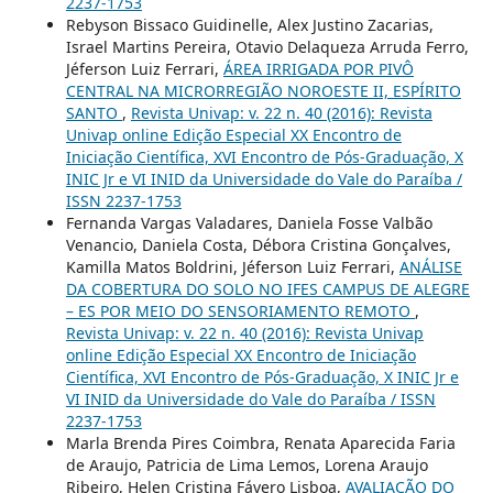
2237-1753
Rebyson Bissaco Guidinelle, Alex Justino Zacarias,
Israel Martins Pereira, Otavio Delaqueza Arruda Ferro,
Jéferson Luiz Ferrari,
ÁREA IRRIGADA POR PIVÔ
CENTRAL NA MICRORREGIÃO NOROESTE II, ESPÍRITO
SANTO
,
Revista Univap: v. 22 n. 40 (2016): Revista
Univap online Edição Especial XX Encontro de
Iniciação Científica, XVI Encontro de Pós-Graduação, X
INIC Jr e VI INID da Universidade do Vale do Paraíba /
ISSN 2237-1753
Fernanda Vargas Valadares, Daniela Fosse Valbão
Venancio, Daniela Costa, Débora Cristina Gonçalves,
Kamilla Matos Boldrini, Jéferson Luiz Ferrari,
ANÁLISE
DA COBERTURA DO SOLO NO IFES CAMPUS DE ALEGRE
– ES POR MEIO DO SENSORIAMENTO REMOTO
,
Revista Univap: v. 22 n. 40 (2016): Revista Univap
online Edição Especial XX Encontro de Iniciação
Científica, XVI Encontro de Pós-Graduação, X INIC Jr e
VI INID da Universidade do Vale do Paraíba / ISSN
2237-1753
Marla Brenda Pires Coimbra, Renata Aparecida Faria
de Araujo, Patricia de Lima Lemos, Lorena Araujo
Ribeiro, Helen Cristina Fávero Lisboa,
AVALIAÇÃO DO