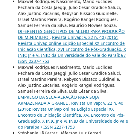
Maxwel Rodrigues Nascimento, Mario Euclides
Pechara da Costa Jaeggi, Julio Cesar Gradice Saluci,
Alex Justino Zacarias, Rebyson Bissaco Guidinelle,
Israel Martins Pereira, Rogério Rangel Rodrigues,
Samuel Ferreira da Silva, Maurício Novaes Souza,
DIFERENTES GENÓTIPOS DE MILHO PARA PRODUÇÃO
DE MINIMILHO
,
Revista Univap: v. 22 n. 40 (2016):
Revista Univap online Edição Especial XX Encontro de
Iniciação Científica, XVI Encontro de Pós-Graduação, X
INIC Jr e VI INID da Universidade do Vale do Paraíba /
ISSN 2237-1753
Maxwel Rodrigues Nascimento, Mario Euclides
Pechara da Costa Jaeggi, Julio Cesar Gradice Saluci,
Israel Martins Pereira, Rebyson Bissaco Guidinelle,
Alex Justino Zacarias, Rogério Rangel Rodrigues,
Samuel Ferreira da Silva, Luís César da Silva,
EMPREGO DA SECA-AERAÇÃO PARA SOJA
ARMAZENADA A GRANEL
,
Revista Univap: v. 22 n. 40
(2016): Revista Univap online Edição Especial XX
Encontro de Iniciação Científica, XVI Encontro de Pós-
Graduação, X INIC Jr e VI INID da Universidade do Vale
do Paraíba / ISSN 2237-1753
Stéphanie Lã Ferrari, Jéferson Luiz Ferrari,