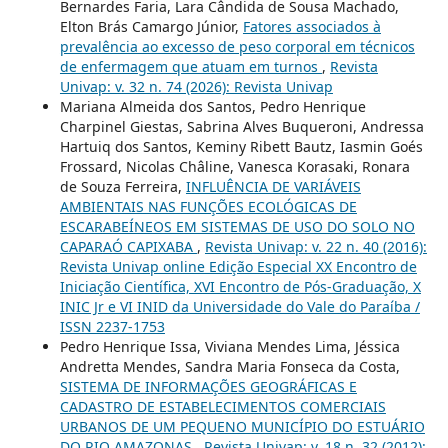
Bernardes Faria, Lara Cândida de Sousa Machado,
Elton Brás Camargo Júnior,
Fatores associados à
prevalência ao excesso de peso corporal em técnicos
de enfermagem que atuam em turnos
,
Revista
Univap: v. 32 n. 74 (2026): Revista Univap
Mariana Almeida dos Santos, Pedro Henrique
Charpinel Giestas, Sabrina Alves Buqueroni, Andressa
Hartuiq dos Santos, Keminy Ribett Bautz, Iasmin Goés
Frossard, Nicolas Châline, Vanesca Korasaki, Ronara
de Souza Ferreira,
INFLUÊNCIA DE VARIÁVEIS
AMBIENTAIS NAS FUNÇÕES ECOLÓGICAS DE
ESCARABEÍNEOS EM SISTEMAS DE USO DO SOLO NO
CAPARAÓ CAPIXABA
,
Revista Univap: v. 22 n. 40 (2016):
Revista Univap online Edição Especial XX Encontro de
Iniciação Científica, XVI Encontro de Pós-Graduação, X
INIC Jr e VI INID da Universidade do Vale do Paraíba /
ISSN 2237-1753
Pedro Henrique Issa, Viviana Mendes Lima, Jéssica
Andretta Mendes, Sandra Maria Fonseca da Costa,
SISTEMA DE INFORMAÇÕES GEOGRÁFICAS E
CADASTRO DE ESTABELECIMENTOS COMERCIAIS
URBANOS DE UM PEQUENO MUNICÍPIO DO ESTUÁRIO
DO RIO AMAZONAS
,
Revista Univap: v. 18 n. 32 (2012):