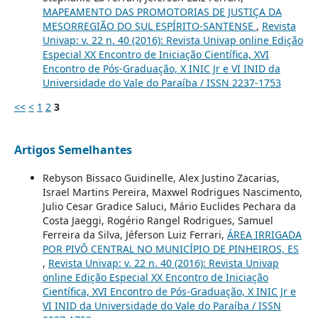
MAPEAMENTO DAS PROMOTORIAS DE JUSTIÇA DA
MESORREGIÃO DO SUL ESPÍRITO-SANTENSE
,
Revista
Univap: v. 22 n. 40 (2016): Revista Univap online Edição
Especial XX Encontro de Iniciação Científica, XVI
Encontro de Pós-Graduação, X INIC Jr e VI INID da
Universidade do Vale do Paraíba / ISSN 2237-1753
<<
<
1
2
3
Artigos Semelhantes
Rebyson Bissaco Guidinelle, Alex Justino Zacarias,
Israel Martins Pereira, Maxwel Rodrigues Nascimento,
Julio Cesar Gradice Saluci, Mário Euclides Pechara da
Costa Jaeggi, Rogério Rangel Rodrigues, Samuel
Ferreira da Silva, Jéferson Luiz Ferrari,
ÁREA IRRIGADA
POR PIVÔ CENTRAL NO MUNICÍPIO DE PINHEIROS, ES
,
Revista Univap: v. 22 n. 40 (2016): Revista Univap
online Edição Especial XX Encontro de Iniciação
Científica, XVI Encontro de Pós-Graduação, X INIC Jr e
VI INID da Universidade do Vale do Paraíba / ISSN