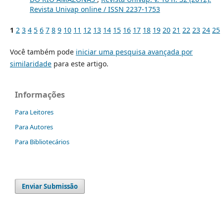
Revista Univap online / ISSN 2237-1753
1
2
3
4
5
6
7
8
9
10
11
12
13
14
15
16
17
18
19
20
21
22
23
24
25
Você também pode
iniciar uma pesquisa avançada por
similaridade
para este artigo.
Informações
Para Leitores
Para Autores
Para Bibliotecários
Enviar Submissão