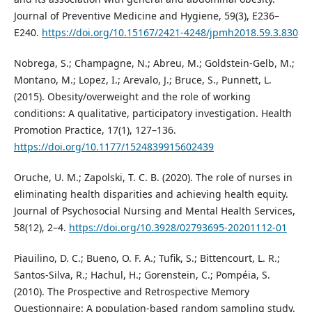
Journal of Preventive Medicine and Hygiene, 59(3), E236–
E240.
https://doi.org/10.15167/2421-4248/jpmh2018.59.3.830
Nobrega, S.; Champagne, N.; Abreu, M.; Goldstein-Gelb, M.;
Montano, M.; Lopez, I.; Arevalo, J.; Bruce, S., Punnett, L.
(2015). Obesity/overweight and the role of working
conditions: A qualitative, participatory investigation. Health
Promotion Practice, 17(1), 127–136.
https://doi.org/10.1177/1524839915602439
Oruche, U. M.; Zapolski, T. C. B. (2020). The role of nurses in
eliminating health disparities and achieving health equity.
Journal of Psychosocial Nursing and Mental Health Services,
58(12), 2–4.
https://doi.org/10.3928/02793695-20201112-01
Piauilino, D. C.; Bueno, O. F. A.; Tufik, S.; Bittencourt, L. R.;
Santos-Silva, R.; Hachul, H.; Gorenstein, C.; Pompéia, S.
(2010). The Prospective and Retrospective Memory
Questionnaire: A population-based random sampling study.