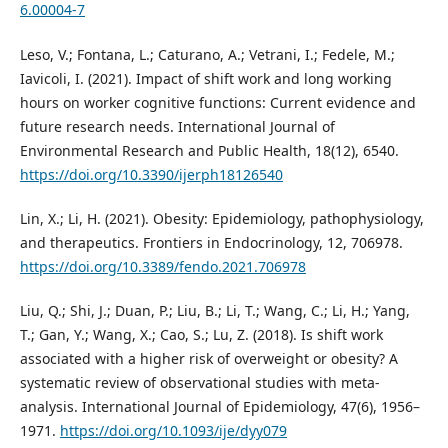
6.00004-7
Leso, V.; Fontana, L.; Caturano, A.; Vetrani, I.; Fedele, M.;
Iavicoli, I. (2021). Impact of shift work and long working
hours on worker cognitive functions: Current evidence and
future research needs. International Journal of
Environmental Research and Public Health, 18(12), 6540.
https://doi.org/10.3390/ijerph18126540
Lin, X.; Li, H. (2021). Obesity: Epidemiology, pathophysiology,
and therapeutics. Frontiers in Endocrinology, 12, 706978.
https://doi.org/10.3389/fendo.2021.706978
Liu, Q.; Shi, J.; Duan, P.; Liu, B.; Li, T.; Wang, C.; Li, H.; Yang,
T.; Gan, Y.; Wang, X.; Cao, S.; Lu, Z. (2018). Is shift work
associated with a higher risk of overweight or obesity? A
systematic review of observational studies with meta-
analysis. International Journal of Epidemiology, 47(6), 1956–
1971.
https://doi.org/10.1093/ije/dyy079