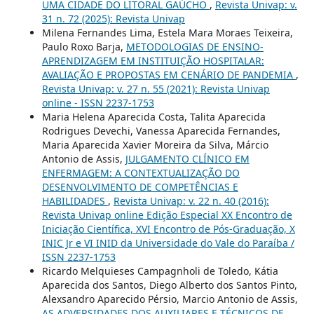
UMA CIDADE DO LITORAL GAÚCHO
,
Revista Univap: v.
31 n. 72 (2025): Revista Univap
Milena Fernandes Lima, Estela Mara Moraes Teixeira,
Paulo Roxo Barja,
METODOLOGIAS DE ENSINO-
APRENDIZAGEM EM INSTITUIÇÃO HOSPITALAR:
AVALIAÇÃO E PROPOSTAS EM CENÁRIO DE PANDEMIA
,
Revista Univap: v. 27 n. 55 (2021): Revista Univap
online - ISSN 2237-1753
Maria Helena Aparecida Costa, Talita Aparecida
Rodrigues Devechi, Vanessa Aparecida Fernandes,
Maria Aparecida Xavier Moreira da Silva, Márcio
Antonio de Assis,
JULGAMENTO CLÍNICO EM
ENFERMAGEM: A CONTEXTUALIZAÇÃO DO
DESENVOLVIMENTO DE COMPETÊNCIAS E
HABILIDADES
,
Revista Univap: v. 22 n. 40 (2016):
Revista Univap online Edição Especial XX Encontro de
Iniciação Científica, XVI Encontro de Pós-Graduação, X
INIC Jr e VI INID da Universidade do Vale do Paraíba /
ISSN 2237-1753
Ricardo Melquieses Campagnholi de Toledo, Kátia
Aparecida dos Santos, Diego Alberto dos Santos Pinto,
Alexsandro Aparecido Pérsio, Marcio Antonio de Assis,
AS ADVERSIDADES DOS AUXILIARES E TÉCNICOS DE