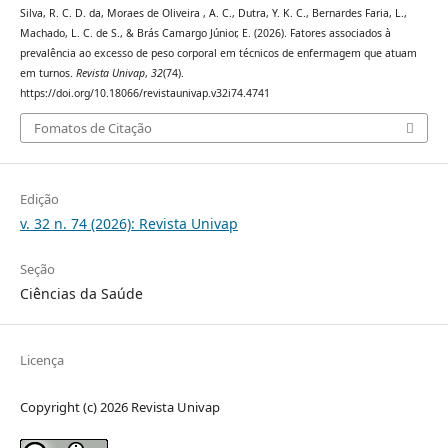
Silva, R. C. D. da, Moraes de Oliveira , A. C., Dutra, Y. K. C., Bernardes Faria, L.,
Machado, L. C. de S., & Brás Camargo Júnior, E. (2026). Fatores associados à
prevalência ao excesso de peso corporal em técnicos de enfermagem que atuam
em turnos.
Revista Univap
,
32
(74).
https://doi.org/10.18066/revistaunivap.v32i74.4741
Fomatos de Citação
Edição
v. 32 n. 74 (2026): Revista Univap
Seção
Ciências da Saúde
Licença
Copyright (c) 2026 Revista Univap