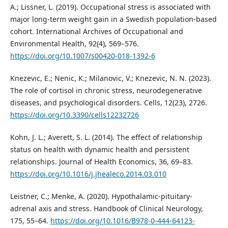
A.; Lissner, L. (2019). Occupational stress is associated with
major long-term weight gain in a Swedish population-based
cohort. International Archives of Occupational and
Environmental Health, 92(4), 569–576.
https://doi.org/10.1007/s00420-018-1392-6
Knezevic, E.; Nenic, K.; Milanovic, V.; Knezevic, N. N. (2023).
The role of cortisol in chronic stress, neurodegenerative
diseases, and psychological disorders. Cells, 12(23), 2726.
https://doi.org/10.3390/cells12232726
Kohn, J. L.; Averett, S. L. (2014). The effect of relationship
status on health with dynamic health and persistent
relationships. Journal of Health Economics, 36, 69–83.
https://doi.org/10.1016/j.jhealeco.2014.03.010
Leistner, C.; Menke, A. (2020). Hypothalamic-pituitary-
adrenal axis and stress. Handbook of Clinical Neurology,
175, 55–64.
https://doi.org/10.1016/B978-0-444-64123-