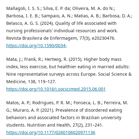
Mallagoli, I. S. S.; Silva, E. P. da; Oliveira, M. A. do N.;
Barbosa, I. E. B.; Sampaio, A. N.; Matias, A. B.; Barbosa, D. A.;
Belasco, A. G. S. (2024). Quality of life associated with
nursing professionals’ individual resources and work.
Revista Brasileira de Enfermagem, 77(3), e20230476.
https://doi.org/10.1590/0034-
Mata, J.; Frank, R.; Hertwig, R. (2015). Higher body mass
index, less exercise, but healthier eating in married adults:
Nine representative surveys across Europe. Social Science &
Medicine, 138, 119–127.
https://doi.org/10.1016/j.socscimed.2015.06.001
Matos, A. P.; Rodrigues, P. R. M.; Fonseca, L. B.; Ferreira, M.
G.; Muraro, A. P. (2021). Prevalence of disordered eating
behaviors and associated factors in Brazilian university
students. Nutrition and Health, 27(2), 231–241.
https://doi.org/10.1177/0260106020971136