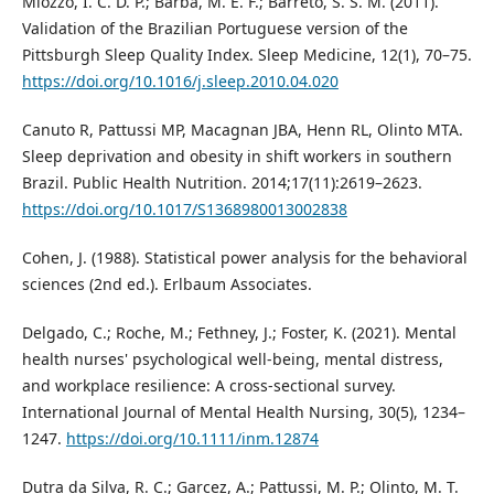
Miozzo, I. C. D. P.; Barba, M. E. F.; Barreto, S. S. M. (2011).
Validation of the Brazilian Portuguese version of the
Pittsburgh Sleep Quality Index. Sleep Medicine, 12(1), 70–75.
https://doi.org/10.1016/j.sleep.2010.04.020
Canuto R, Pattussi MP, Macagnan JBA, Henn RL, Olinto MTA.
Sleep deprivation and obesity in shift workers in southern
Brazil. Public Health Nutrition. 2014;17(11):2619–2623.
https://doi.org/10.1017/S1368980013002838
Cohen, J. (1988). Statistical power analysis for the behavioral
sciences (2nd ed.). Erlbaum Associates.
Delgado, C.; Roche, M.; Fethney, J.; Foster, K. (2021). Mental
health nurses' psychological well-being, mental distress,
and workplace resilience: A cross-sectional survey.
International Journal of Mental Health Nursing, 30(5), 1234–
1247.
https://doi.org/10.1111/inm.12874
Dutra da Silva, R. C.; Garcez, A.; Pattussi, M. P.; Olinto, M. T.