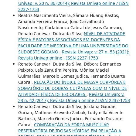
Univap: v. 20 n. 36 (2014): Revista Univap online / ISSN
2237-1753
Beatriz Nascimento Vieira, Sâmara Huang Bastos,
Amanda Ferreira França, João Carvalho do
Nascimento, Carlabianca Cabral de Jesus Canevari,
Renato Canevari Dutra da Silva,
NÍVEL DE ATIVIDADE
FÍSICA E FATORES ASSOCIADOS EM DOCENTES DA
FACULDADE DE MEDICINA DE UMA UNIVERSIDADE DO
SUDOESTE GOIANO
,
Revista Univap: v. 27 n. 53 (2021):
Revista Univap online - ISSN 2237-1753
Renato Canevari Dutra da Silva, Débora Bernardes
Peixoto, Laís Zanutim Pereira, Mônica Maciel
Guimarães, Marcelo Gomes Judice, Fernando Duarte
Cabral,
RELAÇÃO DO ÍNDICE DE MASSA CORPÓREA E
SOMATÓRIO DE DOBRAS CUTÂNEAS COM O NÍVEL DE
ATIVIDADE FÍSICA DE ESCOLARES
,
Revista Univap: v.
23 n. 42 (2017): Revista Univap online / ISSN 2237-1753
Renato Canevari Dutra da Silva, Jordana Gaudie
Gurian, Matheus Azevedo Zaibak, Ludymilla Vicente
Barbosa, Marcelo Gomes Judice, Fernando Durante
Cabral,
COMPARAÇÃO DA FORÇA MUSCULAR
RESPIRATÓRIA DE IDOSAS HÍGIDAS EM RELAÇÃO A