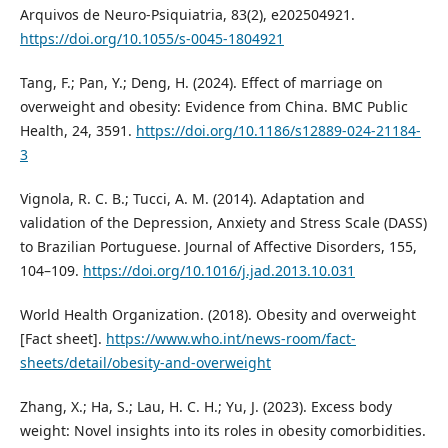
Arquivos de Neuro-Psiquiatria, 83(2), e202504921.
https://doi.org/10.1055/s-0045-1804921
Tang, F.; Pan, Y.; Deng, H. (2024). Effect of marriage on
overweight and obesity: Evidence from China. BMC Public
Health, 24, 3591.
https://doi.org/10.1186/s12889-024-21184-
3
Vignola, R. C. B.; Tucci, A. M. (2014). Adaptation and
validation of the Depression, Anxiety and Stress Scale (DASS)
to Brazilian Portuguese. Journal of Affective Disorders, 155,
104–109.
https://doi.org/10.1016/j.jad.2013.10.031
World Health Organization. (2018). Obesity and overweight
[Fact sheet].
https://www.who.int/news-room/fact-
sheets/detail/obesity-and-overweight
Zhang, X.; Ha, S.; Lau, H. C. H.; Yu, J. (2023). Excess body
weight: Novel insights into its roles in obesity comorbidities.