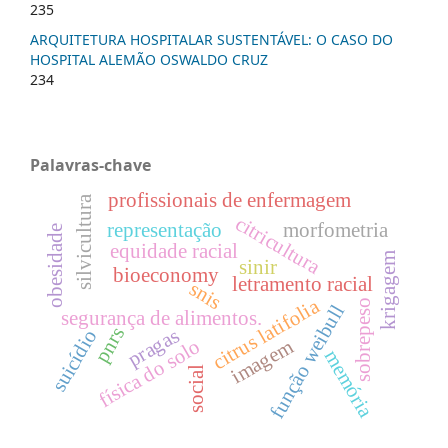
235
ARQUITETURA HOSPITALAR SUSTENTÁVEL: O CASO DO
HOSPITAL ALEMÃO OSWALDO CRUZ
234
Palavras-chave
profissionais de enfermagem
silvicultura
citricultura
representação
morfometria
obesidade
equidade racial
krigagem
sinir
bioeconomy
letramento racial
snis
citrus latifolia
sobrepeso
função weibull
segurança de alimentos.
pnrs
pragas
suicídio
imagem
física do solo
memória
social