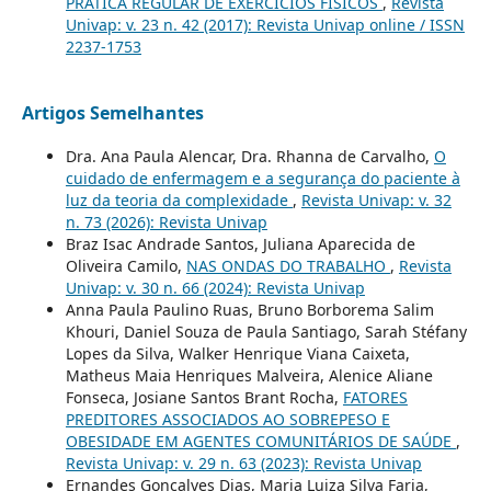
PRÁTICA REGULAR DE EXERCÍCIOS FÍSICOS
,
Revista
Univap: v. 23 n. 42 (2017): Revista Univap online / ISSN
2237-1753
Artigos Semelhantes
Dra. Ana Paula Alencar, Dra. Rhanna de Carvalho,
O
cuidado de enfermagem e a segurança do paciente à
luz da teoria da complexidade
,
Revista Univap: v. 32
n. 73 (2026): Revista Univap
Braz Isac Andrade Santos, Juliana Aparecida de
Oliveira Camilo,
NAS ONDAS DO TRABALHO
,
Revista
Univap: v. 30 n. 66 (2024): Revista Univap
Anna Paula Paulino Ruas, Bruno Borborema Salim
Khouri, Daniel Souza de Paula Santiago, Sarah Stéfany
Lopes da Silva, Walker Henrique Viana Caixeta,
Matheus Maia Henriques Malveira, Alenice Aliane
Fonseca, Josiane Santos Brant Rocha,
FATORES
PREDITORES ASSOCIADOS AO SOBREPESO E
OBESIDADE EM AGENTES COMUNITÁRIOS DE SAÚDE
,
Revista Univap: v. 29 n. 63 (2023): Revista Univap
Ernandes Gonçalves Dias, Maria Luiza Silva Faria,