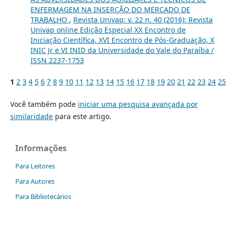
ENFERMAGEM NA INSERÇÃO DO MERCADO DE
TRABALHO
,
Revista Univap: v. 22 n. 40 (2016): Revista
Univap online Edição Especial XX Encontro de
Iniciação Científica, XVI Encontro de Pós-Graduação, X
INIC Jr e VI INID da Universidade do Vale do Paraíba /
ISSN 2237-1753
1
2
3
4
5
6
7
8
9
10
11
12
13
14
15
16
17
18
19
20
21
22
23
24
25
Você também pode
iniciar uma pesquisa avançada por
similaridade
para este artigo.
Informações
Para Leitores
Para Autores
Para Bibliotecários