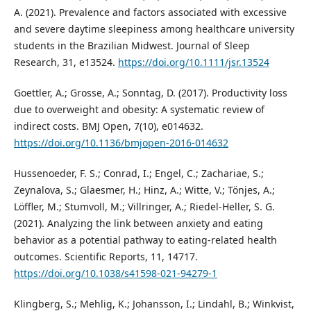
A. (2021). Prevalence and factors associated with excessive
and severe daytime sleepiness among healthcare university
students in the Brazilian Midwest. Journal of Sleep
Research, 31, e13524.
https://doi.org/10.1111/jsr.13524
Goettler, A.; Grosse, A.; Sonntag, D. (2017). Productivity loss
due to overweight and obesity: A systematic review of
indirect costs. BMJ Open, 7(10), e014632.
https://doi.org/10.1136/bmjopen-2016-014632
Hussenoeder, F. S.; Conrad, I.; Engel, C.; Zachariae, S.;
Zeynalova, S.; Glaesmer, H.; Hinz, A.; Witte, V.; Tönjes, A.;
Löffler, M.; Stumvoll, M.; Villringer, A.; Riedel-Heller, S. G.
(2021). Analyzing the link between anxiety and eating
behavior as a potential pathway to eating-related health
outcomes. Scientific Reports, 11, 14717.
https://doi.org/10.1038/s41598-021-94279-1
Klingberg, S.; Mehlig, K.; Johansson, I.; Lindahl, B.; Winkvist,