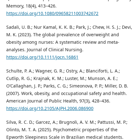
Memory, 18(4), 413–426.
https://doi.org/10.1080/09658211003742672
Sadali, U. B.; Nur Kamal, K. K. B.; Park, J.; Chew, H. S. J.; Devi,
M. K. (2023). The global prevalence of overweight and
obesity among nurses: A systematic review and meta-
analyses. Journal of Clinical Nursing.
https://doi.org/10.1111/jocn.16861
Schulte, P. A.; Wagner, G. R.; Ostry, A.; Blanciforti, L. A.;
Cutlip, R. G.; Krajnak, K. M.; Luster, M.; Munson, A. E.;
O’Callaghan, J. P.; Parks, C. G.; Simeonova, P. P.; Miller, D. B.
(2007). Work, obesity, and occupational safety and health.
American Journal of Public Health, 97(3), 428–436.
https://doi.org/10.2105/AJPH.2006.086900
Silva, R. C. D.; Garcez, A.; Brugnoli, A. V. M.; Pattussi, M. P.;
Olinto, M. T. A. (2025). Psychometric properties of the
Epworth Sleepiness Scale in Brazilian medical students.