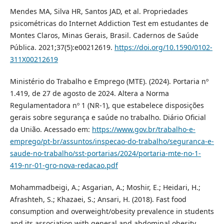
Mendes MA, Silva HR, Santos JAD, et al. Propriedades
psicométricas do Internet Addiction Test em estudantes de
Montes Claros, Minas Gerais, Brasil. Cadernos de Saúde
Pública. 2021;37(5):e00212619.
https://doi.org/10.1590/0102-
311X00212619
Ministério do Trabalho e Emprego (MTE). (2024). Portaria nº
1.419, de 27 de agosto de 2024. Altera a Norma
Regulamentadora nº 1 (NR-1), que estabelece disposições
gerais sobre segurança e saúde no trabalho. Diário Oficial
da União. Acessado em:
https://www.gov.br/trabalho-e-
emprego/pt-br/assuntos/inspecao-do-trabalho/seguranca-e-
saude-no-trabalho/sst-portarias/2024/portaria-mte-no-1-
419-nr-01-gro-nova-redacao.pdf
Mohammadbeigi, A.; Asgarian, A.; Moshir, E.; Heidari, H.;
Afrashteh, S.; Khazaei, S.; Ansari, H. (2018). Fast food
consumption and overweight/obesity prevalence in students
and its association with general and abdominal obesity.