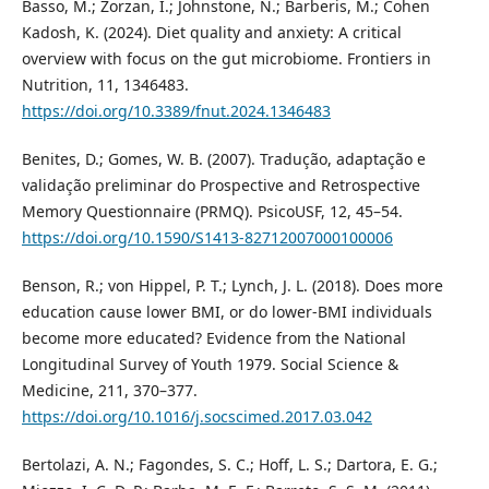
Basso, M.; Zorzan, I.; Johnstone, N.; Barberis, M.; Cohen
Kadosh, K. (2024). Diet quality and anxiety: A critical
overview with focus on the gut microbiome. Frontiers in
Nutrition, 11, 1346483.
https://doi.org/10.3389/fnut.2024.1346483
Benites, D.; Gomes, W. B. (2007). Tradução, adaptação e
validação preliminar do Prospective and Retrospective
Memory Questionnaire (PRMQ). PsicoUSF, 12, 45–54.
https://doi.org/10.1590/S1413-82712007000100006
Benson, R.; von Hippel, P. T.; Lynch, J. L. (2018). Does more
education cause lower BMI, or do lower-BMI individuals
become more educated? Evidence from the National
Longitudinal Survey of Youth 1979. Social Science &
Medicine, 211, 370–377.
https://doi.org/10.1016/j.socscimed.2017.03.042
Bertolazi, A. N.; Fagondes, S. C.; Hoff, L. S.; Dartora, E. G.;