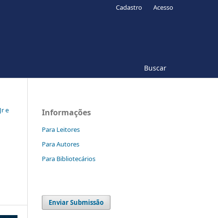
Cadastro
Acesso
Buscar
Jr e
Informações
Para Leitores
Para Autores
Para Bibliotecários
Enviar Submissão