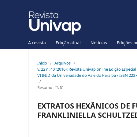
A revista
Edição atual
Notícias
Edições a
Início
/
Arquivos
/
v. 22 n. 40 (2016): Revista Univap online Edição Especia
VI INID da Universidade do Vale do Paraíba / ISSN 223
/
Resumo - INIC
EXTRATOS HEXÂNICOS DE 
FRANKLINIELLA SCHULTZEI