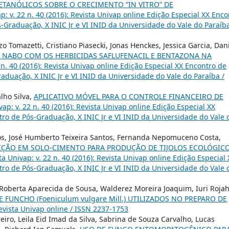
 ETANÓLICOS SOBRE O CRECIMENTO “IN VITRO” DE
p: v. 22 n. 40 (2016): Revista Univap online Edição Especial XX Enco
ós-Graduação, X INIC Jr e VI INID da Universidade do Vale do Paraíba
 Tomazetti, Cristiano Piasecki, Jonas Henckes, Jessica Garcia, Dan
 NABO COM OS HERBICIDAS SAFLUFENACIL E BENTAZONA NA
 n. 40 (2016): Revista Univap online Edição Especial XX Encontro de
Graduação, X INIC Jr e VI INID da Universidade do Vale do Paraíba /
lho Silva,
APLICATIVO MÓVEL PARA O CONTROLE FINANCEIRO DE
vap: v. 22 n. 40 (2016): Revista Univap online Edição Especial XX
ntro de Pós-Graduação, X INIC Jr e VI INID da Universidade do Vale 
os, José Humberto Teixeira Santos, Fernanda Nepomuceno Costa,
DIÇÃO EM SOLO-CIMENTO PARA PRODUÇÃO DE TIJOLOS ECOLÓGICO
ta Univap: v. 22 n. 40 (2016): Revista Univap online Edição Especial 
ntro de Pós-Graduação, X INIC Jr e VI INID da Universidade do Vale 
 Roberta Aparecida de Sousa, Walderez Moreira Joaquim, Iuri Roja
FUNCHO (Foeniculum vulgare Mill.) UTILIZADOS NO PREPARO DE
Revista Univap online / ISSN 2237-1753
iro, Leila Eid Imad da Silva, Sabrina de Souza Carvalho, Lucas