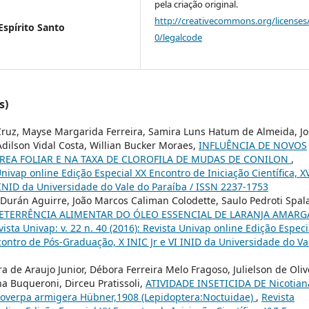
pela criação original.
http://creativecommons.org/licenses
Espírito Santo
0/legalcode
s)
 Cruz, Mayse Margarida Ferreira, Samira Luns Hatum de Almeida, J
Adilson Vidal Costa, Willian Bucker Moraes,
INFLUÊNCIA DE NOVOS
AREA FOLIAR E NA TAXA DE CLOROFILA DE MUDAS DE CONILON
,
 Univap online Edição Especial XX Encontro de Iniciação Científica, X
 INID da Universidade do Vale do Paraíba / ISSN 2237-1753
o Durán Aguirre, João Marcos Caliman Colodette, Saulo Pedroti Spal
DETERRÊNCIA ALIMENTAR DO ÓLEO ESSENCIAL DE LARANJA AMARG
vista Univap: v. 22 n. 40 (2016): Revista Univap online Edição Especi
ncontro de Pós-Graduação, X INIC Jr e VI INID da Universidade do Va
a de Araujo Junior, Débora Ferreira Melo Fragoso, Julielson de Oliv
a Buqueroni, Dirceu Pratissoli,
ATIVIDADE INSETICIDA DE Nicotian
coverpa armigera Hübner,1908 (Lepidoptera:Noctuidae)
,
Revista