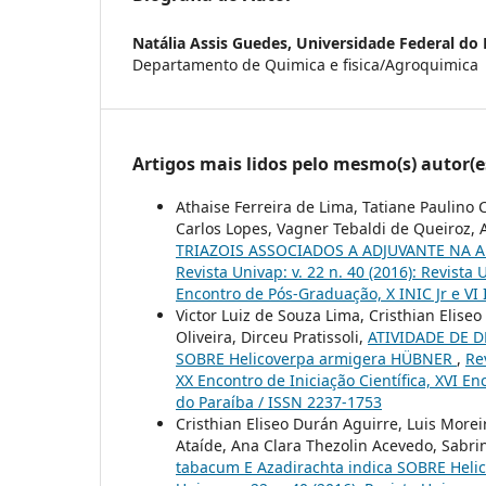
Natália Assis Guedes,
Universidade Federal do 
Departamento de Quimica e fisica/Agroquimica
Artigos mais lidos pelo mesmo(s) autor(e
Athaise Ferreira de Lima, Tatiane Paulino
Carlos Lopes, Vagner Tebaldi de Queiroz, 
TRIAZOIS ASSOCIADOS A ADJUVANTE NA 
Revista Univap: v. 22 n. 40 (2016): Revista
Encontro de Pós-Graduação, X INIC Jr e VI
Victor Luiz de Souza Lima, Cristhian Elise
Oliveira, Dirceu Pratissoli,
ATIVIDADE DE 
SOBRE Helicoverpa armigera HÜBNER
,
Re
XX Encontro de Iniciação Científica, XVI E
do Paraíba / ISSN 2237-1753
Cristhian Eliseo Durán Aguirre, Luis Moreir
Ataíde, Ana Clara Thezolin Acevedo, Sabrin
tabacum E Azadirachta indica SOBRE Heli