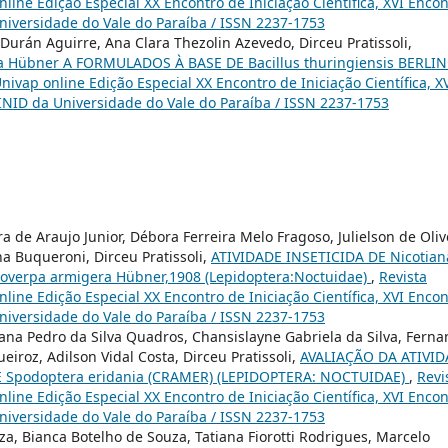
online Edição Especial XX Encontro de Iniciação Científica, XVI Enco
Universidade do Vale do Paraíba / ISSN 2237-1753
 Durán Aguirre, Ana Clara Thezolin Azevedo, Dirceu Pratissoli,
a Hübner A FORMULADOS À BASE DE Bacillus thuringiensis BERLI
 Univap online Edição Especial XX Encontro de Iniciação Científica, X
 INID da Universidade do Vale do Paraíba / ISSN 2237-1753
a de Araujo Junior, Débora Ferreira Melo Fragoso, Julielson de Oliv
a Buqueroni, Dirceu Pratissoli,
ATIVIDADE INSETICIDA DE Nicotian
coverpa armigera Hübner,1908 (Lepidoptera:Noctuidae)
,
Revista
online Edição Especial XX Encontro de Iniciação Científica, XVI Enco
Universidade do Vale do Paraíba / ISSN 2237-1753
Iana Pedro da Silva Quadros, Chansislayne Gabriela da Silva, Fern
eiroz, Adilson Vidal Costa, Dirceu Pratissoli,
AVALIAÇÃO DA ATIVI
 Spodoptera eridania (CRAMER) (LEPIDOPTERA: NOCTUIDAE)
,
Revi
online Edição Especial XX Encontro de Iniciação Científica, XVI Enco
Universidade do Vale do Paraíba / ISSN 2237-1753
a, Bianca Botelho de Souza, Tatiana Fiorotti Rodrigues, Marcelo