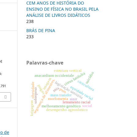
CEM ANOS DE HISTÓRIA DO
ENSINO DE FÍSICA NO BRASIL PELA
ANÁLISE DE LIVROS DIDÁTICOS
238
BRÁS DE PINA
233
Palavras-chave
DE
estrutura vertical
suicídio
citrus latifolia
A:
anacardium occidentale
imagem
segurança de alimentos.
citricultura
legislação sanitária
obesidade
pragas
0.791
equidade racial
snis
pnrs
sobrepeso
mass transfer
morfometria
sinir
letramento racial
krigagem
social
melhoramento genético
desempenho agronômico
ro de