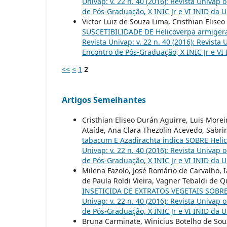
Univap: v. 22 n. 40 (2016): Revista Univap 
de Pós-Graduação, X INIC Jr e VI INID da 
Victor Luiz de Souza Lima, Cristhian Eliseo
SUSCETIBILIDADE DE Helicoverpa armiger
Revista Univap: v. 22 n. 40 (2016): Revista
Encontro de Pós-Graduação, X INIC Jr e VI
<<
<
1
2
Artigos Semelhantes
Cristhian Eliseo Durán Aguirre, Luis Moreir
Ataíde, Ana Clara Thezolin Acevedo, Sabrin
tabacum E Azadirachta indica SOBRE Heli
Univap: v. 22 n. 40 (2016): Revista Univap 
de Pós-Graduação, X INIC Jr e VI INID da 
Milena Fazolo, José Romário de Carvalho, 
de Paula Roldi Vieira, Vagner Tebaldi de Qu
INSETICIDA DE EXTRATOS VEGETAIS SOBRE
Univap: v. 22 n. 40 (2016): Revista Univap 
de Pós-Graduação, X INIC Jr e VI INID da 
Bruna Carminate, Winicius Botelho de Souz