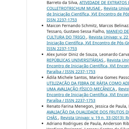
Barreto da Silva,
ATIVIDADE DE EXTRATOS
COLLETROTRICHUM MUSAE
,
Revista Univa
de Iniciação Científica, XVI Encontro de P
ISSN 2237-1753
Maicon Fernando Schmitz, Marcos Belinazzo
Tessaro, Gustavo Sessa Fialho,
MANEJO DE
CULTURA DO TRIGO
,
Revista Univap: v. 22
Iniciação Científica, XVI Encontro de Pós-
ISSN 2237-1753
Alex Junior Diniz de Souza, Leonardo Carva
REPÚBLICAS UNIVERSITÁRIAS
,
Revista Uni
Encontro de Iniciação Científica, XVI Enco
Paraíba / ISSN 2237-1753
Ádila Michele Santos, Marina Gomes Pass
UTILIZAÇÃO DA FIBRA DE RÁFIA COMO A
UMA AVALIAÇÃO FÍSICO-MECÂNICA
,
Revis
Encontro de Iniciação Científica, XVI Enco
Paraíba / ISSN 2237-1753
Renato Farina Menegon, Jessica de Paula,
AVALIAÇÃO DA QUALIDADE DOS FRUTOS DE 
CHÁS
,
Revista Univap: v. 19 n. 33 (2013): 
Adriano Rodrigues de Paula, Anderson Ribe