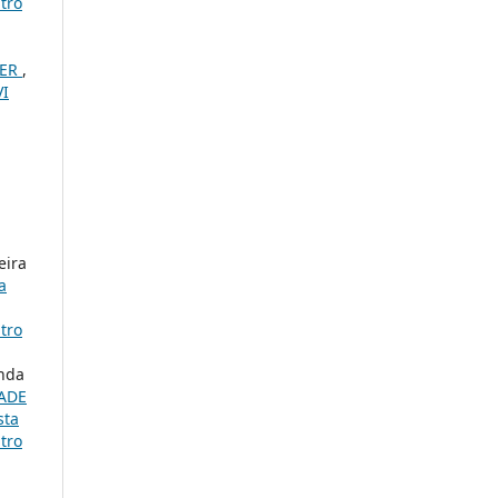
ntro
NER
,
VI
eira
a
ntro
anda
DADE
sta
ntro