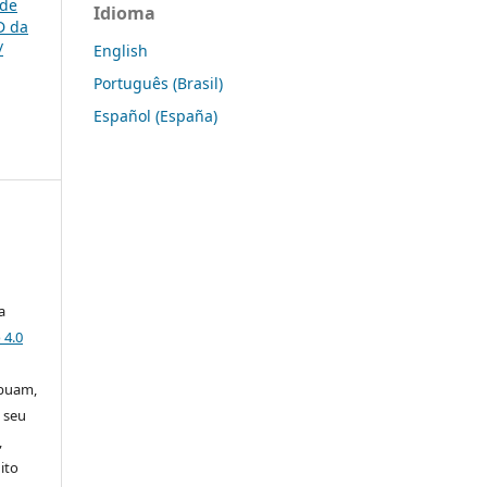
 de
Idioma
D da
/
English
Português (Brasil)
Español (España)
a
 4.0
ibuam,
 seu
,
ito