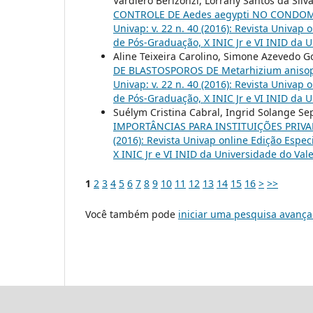
Vardiero Berizonzi, Lorrany Santos da Silv
CONTROLE DE Aedes aegypti NO CONDOM
Univap: v. 22 n. 40 (2016): Revista Univap 
de Pós-Graduação, X INIC Jr e VI INID da 
Aline Teixeira Carolino, Simone Azevedo 
DE BLASTOSPOROS DE Metarhizium aniso
Univap: v. 22 n. 40 (2016): Revista Univap 
de Pós-Graduação, X INIC Jr e VI INID da 
Suélym Cristina Cabral, Ingrid Solange S
IMPORTÂNCIAS PARA INSTITUIÇÕES PRIVA
(2016): Revista Univap online Edição Espec
X INIC Jr e VI INID da Universidade do Val
1
2
3
4
5
6
7
8
9
10
11
12
13
14
15
16
>
>>
Você também pode
iniciar uma pesquisa avança