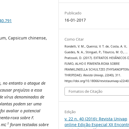
Publicado
16-01-2017
i40.791
vum, Capsicum chinense,
Como Citar
Rondelli, V. M., Queiroz, V. T. de, Costa, A. V.,
Guedes, N. A., Stinguel, P., Tiburcio, M. O., …
Pratissoli, D. (2017). EXTRATOS HEXÂNICOS 
FUMO, ALHO E PIMENTA-ROXA SOBRE
FRANKLINIELLA SCHULTZEI (THYSANOPTER
THRIPIDAE).
Revista Univap
,
22
(40), 311.
https://doi.org/10.18066/revistaunivap.v22i4
, no entanto o ataque de
 causar prejuízos a essa
Fomatos de Citação
 de vírus denominados de
 plantas podem ser uma
foi avaliar o potencial
Edição
menta-roxa sobre F.
v. 22 n. 40 (2016): Revista Univap
-1
online Edição Especial XX Encont
g mL
foram testadas sobre