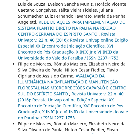
Luis de Souza, Evelson Sanche Muniz, Horácio Vicente
Caetano Gonçalves, Tálita Vieira Fideles, Juliana
Schumacher, Luiz Fernando Favarato, Maria da Penha
Angeletti,
REDE DE AÇÕES PARA IMPLEMENTAÇÃO DO
SISTEMA PLANTIO DIRETO NA PALHA NA REGIÃO
CENTRO-SERRANA DO ESPÍRITO SANTO
,
Revista
Univap: v. 22 n. 40 (2016): Revista Univap online Edição
Especial XX Encontro de Iniciação Científica, XVI
Encontro de Pós-Graduação, X INIC Jr e VI INID da
Universidade do Vale do Paraíba / ISSN 2237-1753
Filipe de Moraes, Rômulo Maziero, Elizabeth Neire da
Silva Oliveira de Paula, Nilton Cesar Fiedler, Flávio
Cipriano de Assis do Carmo,
AVALIAÇÃO DA
ILUMINÂNCIA NA IMPLANTAÇÃO E MANUTENÇÃO
FLORESTAL NAS MICRORREGIÕES CAPARAÓ E CENTRO
SUL DO ESPÍRITO SANTO
,
Revista Univap: v. 22 n. 40
(2016): Revista Univap online Edição Especial XX
Encontro de Iniciação Científica, XVI Encontro de Pós-
Graduação, X INIC Jr e VI INID da Universidade do Vale
do Paraíba / ISSN 2237-1753
Filipe de Moraes, Rômulo Maziero, Elizabeth Neire da
Silva Oliveira de Paula, Nilton Cesar Fiedler, Flávio