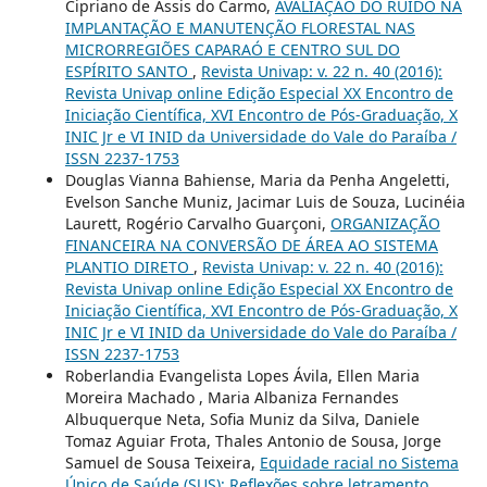
Cipriano de Assis do Carmo,
AVALIAÇÃO DO RUÍDO NA
IMPLANTAÇÃO E MANUTENÇÃO FLORESTAL NAS
MICRORREGIÕES CAPARAÓ E CENTRO SUL DO
ESPÍRITO SANTO
,
Revista Univap: v. 22 n. 40 (2016):
Revista Univap online Edição Especial XX Encontro de
Iniciação Científica, XVI Encontro de Pós-Graduação, X
INIC Jr e VI INID da Universidade do Vale do Paraíba /
ISSN 2237-1753
Douglas Vianna Bahiense, Maria da Penha Angeletti,
Evelson Sanche Muniz, Jacimar Luis de Souza, Lucinéia
Laurett, Rogério Carvalho Guarçoni,
ORGANIZAÇÃO
FINANCEIRA NA CONVERSÃO DE ÁREA AO SISTEMA
PLANTIO DIRETO
,
Revista Univap: v. 22 n. 40 (2016):
Revista Univap online Edição Especial XX Encontro de
Iniciação Científica, XVI Encontro de Pós-Graduação, X
INIC Jr e VI INID da Universidade do Vale do Paraíba /
ISSN 2237-1753
Roberlandia Evangelista Lopes Ávila, Ellen Maria
Moreira Machado , Maria Albaniza Fernandes
Albuquerque Neta, Sofia Muniz da Silva, Daniele
Tomaz Aguiar Frota, Thales Antonio de Sousa, Jorge
Samuel de Sousa Teixeira,
Equidade racial no Sistema
Único de Saúde (SUS): Reflexões sobre letramento