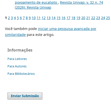
povoamento de eucalipto
,
Revista Univap: v. 32 n. 74
(2026): Revista Univap
1
2
3
4
5
6
7
8
9
10
11
12
13
14
15
16
17
18
19
20
21
22
23
24
25
Você também pode
iniciar uma pesquisa avançada por
similaridade
para este artigo.
Informações
Para Leitores
Para Autores
Para Bibliotecários
Enviar Submissão