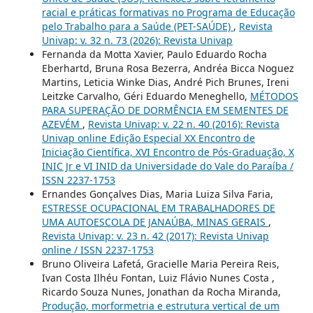
racial e práticas formativas no Programa de Educação
pelo Trabalho para a Saúde (PET-SAÚDE)
,
Revista
Univap: v. 32 n. 73 (2026): Revista Univap
Fernanda da Motta Xavier, Paulo Eduardo Rocha
Eberhartd, Bruna Rosa Bezerra, Andréa Bicca Noguez
Martins, Leticia Winke Dias, André Pich Brunes, Ireni
Leitzke Carvalho, Géri Eduardo Meneghello,
MÉTODOS
PARA SUPERAÇÃO DE DORMÊNCIA EM SEMENTES DE
AZEVÉM
,
Revista Univap: v. 22 n. 40 (2016): Revista
Univap online Edição Especial XX Encontro de
Iniciação Científica, XVI Encontro de Pós-Graduação, X
INIC Jr e VI INID da Universidade do Vale do Paraíba /
ISSN 2237-1753
Ernandes Gonçalves Dias, Maria Luiza Silva Faria,
ESTRESSE OCUPACIONAL EM TRABALHADORES DE
UMA AUTOESCOLA DE JANAÚBA, MINAS GERAIS
,
Revista Univap: v. 23 n. 42 (2017): Revista Univap
online / ISSN 2237-1753
Bruno Oliveira Lafetá, Gracielle Maria Pereira Reis,
Ivan Costa Ilhéu Fontan, Luiz Flávio Nunes Costa ,
Ricardo Souza Nunes, Jonathan da Rocha Miranda,
Produção, morformetria e estrutura vertical de um