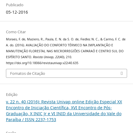
Publicado
05-12-2016
Como Citar
Moraes, F. de, Maziero, R., Paula, E. N. da S. O. de, Fiedler, N. C., & Carmo, F. C. de
A. do. (2016). AVALIAÇÃO DO CONFORTO TÉRMICO NA IMPLANTAÇÃO E
MANUTENÇÃO FLORESTAL NAS MICRORREGIÕES CAPARAÓ E CENTRO SUL DO
ESPÍRITO SANTO.
Revista Univap
,
22
(40), 210.
https://doi.org/10.18066/revistaunivap.v22i40.635
Fomatos de Citação
Edição
v. 22 n. 40 (2016): Revista Univap online Edição Especial XX
Encontro de Iniciação Científica, XVI Encontro de Pós-
Graduação, X INIC Jr e VI INID da Universidade do Vale do
Paraíba / ISSN 2237-1753