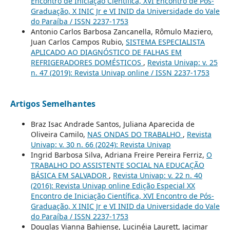
Encontro de Iniciação Científica, XVI Encontro de Pós-
Graduação, X INIC Jr e VI INID da Universidade do Vale
do Paraíba / ISSN 2237-1753
Antonio Carlos Barbosa Zancanella, Rômulo Maziero,
Juan Carlos Campos Rubio,
SISTEMA ESPECIALISTA
APLICADO AO DIAGNÓSTICO DE FALHAS EM
REFRIGERADORES DOMÉSTICOS
,
Revista Univap: v. 25
n. 47 (2019): Revista Univap online / ISSN 2237-1753
Artigos Semelhantes
Braz Isac Andrade Santos, Juliana Aparecida de
Oliveira Camilo,
NAS ONDAS DO TRABALHO
,
Revista
Univap: v. 30 n. 66 (2024): Revista Univap
Ingrid Barbosa Silva, Adriana Freire Pereira Ferriz,
O
TRABALHO DO ASSISTENTE SOCIAL NA EDUCAÇÃO
BÁSICA EM SALVADOR
,
Revista Univap: v. 22 n. 40
(2016): Revista Univap online Edição Especial XX
Encontro de Iniciação Científica, XVI Encontro de Pós-
Graduação, X INIC Jr e VI INID da Universidade do Vale
do Paraíba / ISSN 2237-1753
Douglas Vianna Bahiense, Lucinéia Laurett, Jacimar