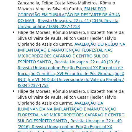
Zancanella, Felipe Costa Novo Malheiros, Rômulo
Maziero, Vinicius Silva da Cunha,
FALHA POR
CORROSÃO EM TUBULAÇÃO DE DESCARTE DE ÁGUA
DO MAR
,
Revista Univap: v. 22 n. 41 (2016): Revista
Univap online / ISSN 2237-1753
Filipe de Moraes, Rômulo Maziero, Elizabeth Neire da
Silva Oliveira de Paula, Nilton Cesar Fiedler, Flávio
Cipriano de Assis do Carmo,
AVALIAÇÃO DO RUÍDO NA
IMPLANTAÇÃO E MANUTENÇÃO FLORESTAL NAS
MICRORREGIÕES CAPARAÓ E CENTRO SUL DO
ESPÍRITO SANTO
,
Revista Univap: v. 22 n. 40 (2016):
Revista Univap online Edição Especial XX Encontro de
Iniciação Científica, XVI Encontro de Pós-Graduação, X
INIC Jr e VI INID da Universidade do Vale do Paraíba /
ISSN 2237-1753
Filipe de Moraes, Rômulo Maziero, Elizabeth Neire da
Silva Oliveira de Paula, Nilton Cesar Fiedler, Flávio
Cipriano de Assis do Carmo,
AVALIAÇÃO DA
ILUMINÂNCIA NA IMPLANTAÇÃO E MANUTENÇÃO
FLORESTAL NAS MICRORREGIÕES CAPARAÓ E CENTRO
SUL DO ESPÍRITO SANTO
,
Revista Univap: v. 22 n. 40
(2016): Revista Univap online Edição Especial XX