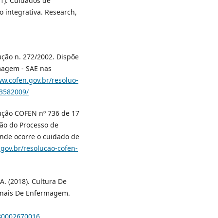
021). Cuidados de
 integrativa. Research,
ção n. 272/2002. Dispõe
magem - SAE nas
ww.cofen.gov.br/resoluo-
-3582009/
ução COFEN nº 736 de 17
ão do Processo de
nde ocorre o cuidado de
.gov.br/resolucao-cofen-
 A. (2018). Cultura De
ionais De Enfermagem.
180002670016