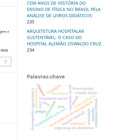
CEM ANOS DE HISTÓRIA DO
ENSINO DE FÍSICA NO BRASIL PELA
ANÁLISE DE LIVROS DIDÁTICOS
235
ARQUITETURA HOSPITALAR
agem e
SUSTENTÁVEL: O CASO DO
HOSPITAL ALEMÃO OSWALDO CRUZ
234
3.4666
Palavras-chave
krigagem
imagem
equidade racial
bioeconomy
morfometria
desempenho agronômico
cerrado fruits
sobrepeso
citrus latifolia
social
letramento racial
estrutura vertical
boas práticas de manipulação
citricultura
pnrs
sinir
snis
desempenho precoce
suicídio
obesidade
pragas
função weibull
memória
segurança de alimentos.