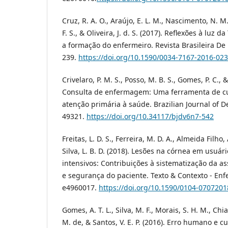
Cruz, R. A. O., Araújo, E. L. M., Nascimento, N. M.,
F. S., & Oliveira, J. d. S. (2017). Reflexões à luz
a formação do enfermeiro. Revista Brasileira De
239.
https://doi.org/10.1590/0034-7167-2016-02
Crivelaro, P. M. S., Posso, M. B. S., Gomes, P. C., & 
Consulta de enfermagem: Uma ferramenta de cu
atenção primária à saúde. Brazilian Journal of D
49321.
https://doi.org/10.34117/bjdv6n7-542
Freitas, L. D. S., Ferreira, M. D. A., Almeida Filho, 
Silva, L. B. D. (2018). Lesões na córnea em usuár
intensivos: Contribuições à sistematização da 
e segurança do paciente. Texto & Contexto - Enf
e4960017.
https://doi.org/10.1590/0104-070720
Gomes, A. T. L., Silva, M. F., Morais, S. H. M., Chi
M. de, & Santos, V. E. P. (2016). Erro humano e c