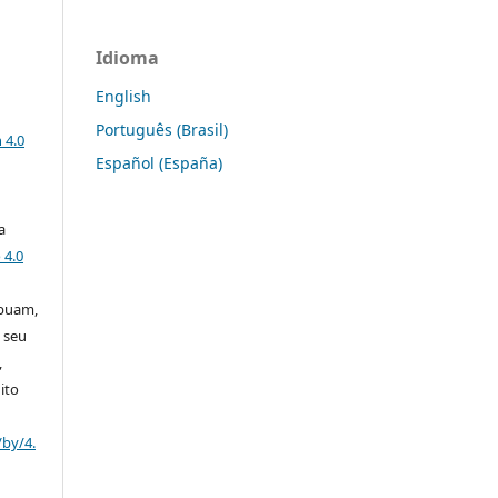
Idioma
English
a
Português (Brasil)
 4.0
Español (España)
a
 4.0
ibuam,
 seu
,
ito
/by/4.