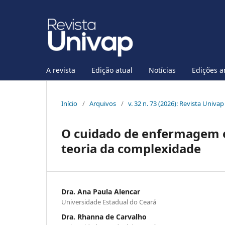
A revista
Edição atual
Notícias
Edições a
Início
/
Arquivos
/
v. 32 n. 73 (2026): Revista Univap
O cuidado de enfermagem e 
teoria da complexidade
Dra. Ana Paula Alencar
Universidade Estadual do Ceará
Dra. Rhanna de Carvalho