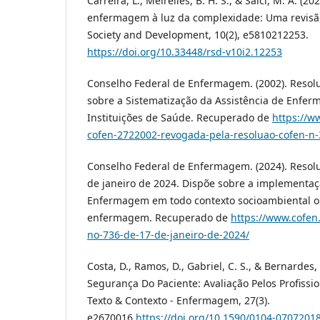
Carreira, L., Meirelles, B. H. S., & Salci, M. A. (2
enfermagem à luz da complexidade: Uma revisão
Society and Development, 10(2), e5810212253.
https://doi.org/10.33448/rsd-v10i2.12253
Conselho Federal de Enfermagem. (2002). Resolu
sobre a Sistematização da Assistência de Enfer
Instituições de Saúde. Recuperado de
https://w
cofen-2722002-revogada-pela-resoluao-cofen-n
Conselho Federal de Enfermagem. (2024). Resol
de janeiro de 2024. Dispõe sobre a implementaç
Enfermagem em todo contexto socioambiental o
enfermagem. Recuperado de
https://www.cofen
no-736-de-17-de-janeiro-de-2024/
Costa, D., Ramos, D., Gabriel, C. S., & Bernardes,
Segurança Do Paciente: Avaliação Pelos Profiss
Texto & Contexto - Enfermagem, 27(3).
e2670016.
https://doi.org/10.1590/0104-070720