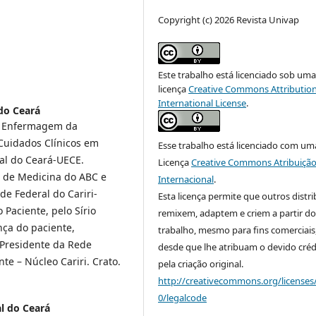
Copyright (c) 2026 Revista Univap
Este trabalho está licenciado sob um
licença
Creative Commons Attribution
International License
.
do Ceará
m Enfermagem da
Cuidados Clínicos em
Esse trabalho está licenciado com um
al do Ceará-UECE.
Licença
Creative Commons Atribuição
 de Medicina do ABC e
Internacional
.
e Federal do Cariri-
Esta licença permite que outros distr
Paciente, pelo Sírio
remixem, adaptem e criem a partir do
ça do paciente,
trabalho, mesmo para fins comerciais
 Presidente da Rede
desde que lhe atribuam o devido créd
e – Núcleo Cariri. Crato.
pela criação original.
http://creativecommons.org/licenses
0/legalcode
l do Ceará