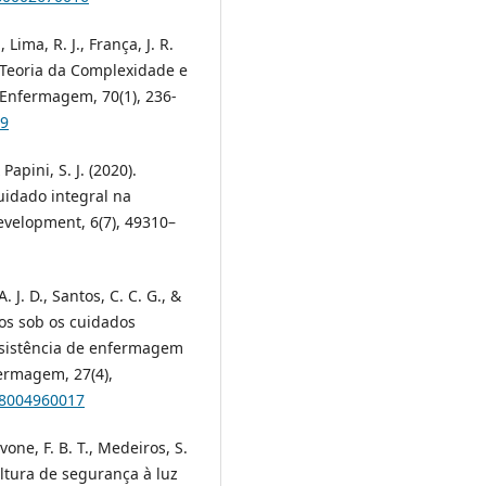
 Lima, R. J., França, J. R.
 da Teoria da Complexidade e
 Enfermagem, 70(1), 236-
39
Papini, S. J. (2020).
idado integral na
evelopment, 6(7), 49310–
A. J. D., Santos, C. C. G., &
ios sob os cuidados
assistência de enfermagem
ermagem, 27(4),
18004960017
avone, F. B. T., Medeiros, S.
ultura de segurança à luz