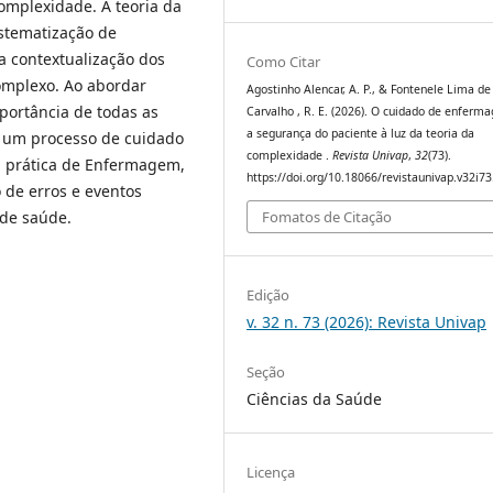
complexidade. A teoria da
stematização de
a contextualização dos
Como Citar
omplexo. Ao abordar
Agostinho Alencar, A. P., & Fontenele Lima de
ortância de todas as
Carvalho , R. E. (2026). O cuidado de enferm
a segurança do paciente à luz da teoria da
e um processo de cuidado
complexidade .
Revista Univap
,
32
(73).
 a prática de Enfermagem,
https://doi.org/10.18066/revistaunivap.v32i7
 de erros e eventos
 de saúde.
Fomatos de Citação
Edição
v. 32 n. 73 (2026): Revista Univap
Seção
Ciências da Saúde
Licença