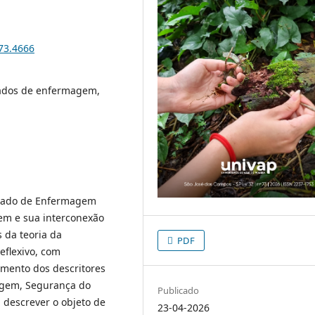
i73.4666
ados de enfermagem,
uidado de Enfermagem
em e sua interconexão
 da teoria da
PDF
eflexivo, com
amento dos descritores
agem, Segurança do
Publicado
a descrever o objeto de
23-04-2026