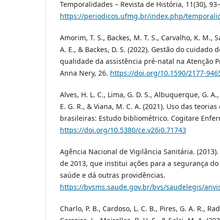
Temporalidades – Revista de História, 11(30), 9
https://periodicos.ufmg.br/index.php/temporali
Amorim, T. S., Backes, M. T. S., Carvalho, K. M., Sa
A. E., & Backes, D. S. (2022). Gestão do cuidad
qualidade da assistência pré-natal na Atenção P
Anna Nery, 26.
https://doi.org/10.1590/2177-94
Alves, H. L. C., Lima, G. D. S., Albuquerque, G. A.
E. G. R., & Viana, M. C. A. (2021). Uso das teor
brasileiras: Estudo bibliométrico. Cogitare Enf
https://doi.org/10.5380/ce.v26i0.71743
Agência Nacional de Vigilância Sanitária. (2013).
de 2013, que institui ações para a segurança do
saúde e dá outras providências.
https://bvsms.saude.gov.br/bvs/saudelegis/anv
Charlo, P. B., Cardoso, L. C. B., Pires, G. A. R., Ra