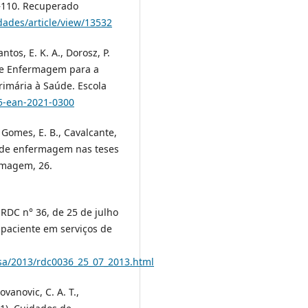
3–110. Recuperado
dades/article/view/13532
ntos, E. K. A., Dorosz, P.
o de Enfermagem para a
rimária à Saúde. Escola
65-ean-2021-0300
, Gomes, E. B., Cavalcante,
ias de enfermagem nas teses
ermagem, 26.
 RDC n° 36, de 25 de julho
 paciente em serviços de
isa/2013/rdc0036_25_07_2013.html
dovanovic, C. A. T.,