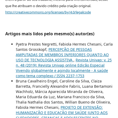
que lhe atribuam o devido crédito pela criação original.
http://creativecommons.org/licenses/by/4.0/legalcode
Artigos mais lidos pelo mesmo(s) autor(es)
Pyetra Prestes Negretti, Fabiola Hermes Chesani, Carla
Santos Grosskopf,
PERCEPÇÃO DE PESSOAS
AMPUTADAS DE MEMBROS INFERIORES QUANTO AO
USO DE TECNOLOGIA ASSISTIVA
,
Revista Univap: v. 25
n. 48 (2019): Revista Univap online Edição Especial
Vivendo globalmente e agindo localmente - A saúde
como tema complexo / ISSN 2237-1753
Bruna Cavalheiro Engel, Caroline da Silva, Claiza
Barretta, Francielly Alexandre Fabris, Luana Bertamoni
Wachholz, Márcia Aparecida Miranda de Oliveira,
Maria Eduarda da Luz, Mariana Francisco da Silva,
Thalia Nathalia dos Santos, Willian Bueno de Oliveira,
Fabiola Hermes Chesani,
PROJETO DE EXTENSÃO:
HUMANIZAÇÃO E EDUCAÇÃO EM SAÚDE JUNTO AOS
CUIDADORES, CRIANÇAS E ADOLESCENTES NO