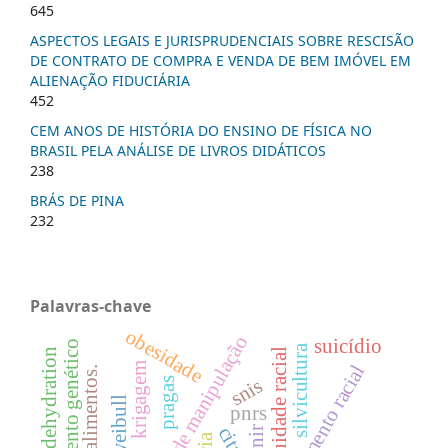
645
ASPECTOS LEGAIS E JURISPRUDENCIAIS SOBRE RESCISÃO
DE CONTRATO DE COMPRA E VENDA DE BEM IMÓVEL EM
ALIENAÇÃO FIDUCIÁRIA
452
CEM ANOS DE HISTÓRIA DO ENSINO DE FÍSICA NO
BRASIL PELA ANÁLISE DE LIVROS DIDÁTICOS
238
BRÁS DE PINA
232
Palavras-chave
obesidade
boas práticas de manipulação
suicídio
melhoramento genético
silvicultura
osmotic dehydration
equidade racial
krigagem
letramento racial
snis
pragas
pnrs
sinir