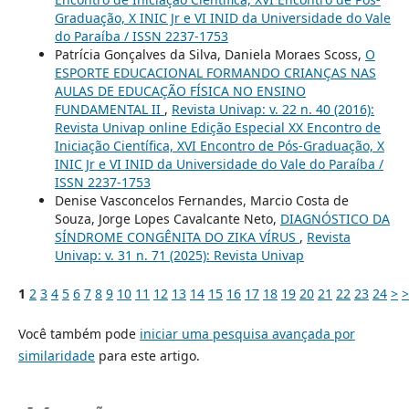
Graduação, X INIC Jr e VI INID da Universidade do Vale
do Paraíba / ISSN 2237-1753
Patrícia Gonçalves da Silva, Daniela Moraes Scoss,
O
ESPORTE EDUCACIONAL FORMANDO CRIANÇAS NAS
AULAS DE EDUCAÇÃO FÍSICA NO ENSINO
FUNDAMENTAL II
,
Revista Univap: v. 22 n. 40 (2016):
Revista Univap online Edição Especial XX Encontro de
Iniciação Científica, XVI Encontro de Pós-Graduação, X
INIC Jr e VI INID da Universidade do Vale do Paraíba /
ISSN 2237-1753
Denise Vasconcelos Fernandes, Marcio Costa de
Souza, Jorge Lopes Cavalcante Neto,
DIAGNÓSTICO DA
SÍNDROME CONGÊNITA DO ZIKA VÍRUS
,
Revista
Univap: v. 31 n. 71 (2025): Revista Univap
1
2
3
4
5
6
7
8
9
10
11
12
13
14
15
16
17
18
19
20
21
22
23
24
>
>
Você também pode
iniciar uma pesquisa avançada por
similaridade
para este artigo.