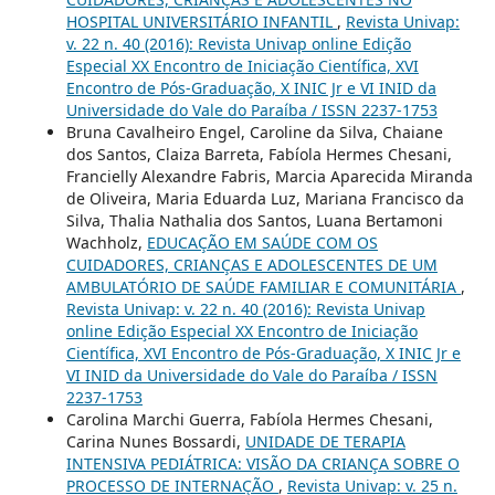
HOSPITAL UNIVERSITÁRIO INFANTIL
,
Revista Univap:
v. 22 n. 40 (2016): Revista Univap online Edição
Especial XX Encontro de Iniciação Científica, XVI
Encontro de Pós-Graduação, X INIC Jr e VI INID da
Universidade do Vale do Paraíba / ISSN 2237-1753
Bruna Cavalheiro Engel, Caroline da Silva, Chaiane
dos Santos, Claiza Barreta, Fabíola Hermes Chesani,
Francielly Alexandre Fabris, Marcia Aparecida Miranda
de Oliveira, Maria Eduarda Luz, Mariana Francisco da
Silva, Thalia Nathalia dos Santos, Luana Bertamoni
Wachholz,
EDUCAÇÃO EM SAÚDE COM OS
CUIDADORES, CRIANÇAS E ADOLESCENTES DE UM
AMBULATÓRIO DE SAÚDE FAMILIAR E COMUNITÁRIA
,
Revista Univap: v. 22 n. 40 (2016): Revista Univap
online Edição Especial XX Encontro de Iniciação
Científica, XVI Encontro de Pós-Graduação, X INIC Jr e
VI INID da Universidade do Vale do Paraíba / ISSN
2237-1753
Carolina Marchi Guerra, Fabíola Hermes Chesani,
Carina Nunes Bossardi,
UNIDADE DE TERAPIA
INTENSIVA PEDIÁTRICA: VISÃO DA CRIANÇA SOBRE O
PROCESSO DE INTERNAÇÃO
,
Revista Univap: v. 25 n.