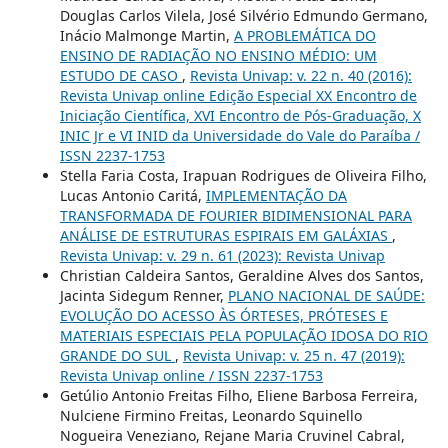
Douglas Carlos Vilela, José Silvério Edmundo Germano,
Inácio Malmonge Martin,
A PROBLEMÁTICA DO
ENSINO DE RADIAÇÃO NO ENSINO MÉDIO: UM
ESTUDO DE CASO
,
Revista Univap: v. 22 n. 40 (2016):
Revista Univap online Edição Especial XX Encontro de
Iniciação Científica, XVI Encontro de Pós-Graduação, X
INIC Jr e VI INID da Universidade do Vale do Paraíba /
ISSN 2237-1753
Stella Faria Costa, Irapuan Rodrigues de Oliveira Filho,
Lucas Antonio Caritá,
IMPLEMENTAÇÃO DA
TRANSFORMADA DE FOURIER BIDIMENSIONAL PARA
ANÁLISE DE ESTRUTURAS ESPIRAIS EM GALÁXIAS
,
Revista Univap: v. 29 n. 61 (2023): Revista Univap
Christian Caldeira Santos, Geraldine Alves dos Santos,
Jacinta Sidegum Renner,
PLANO NACIONAL DE SAÚDE:
EVOLUÇÃO DO ACESSO ÀS ÓRTESES, PRÓTESES E
MATERIAIS ESPECIAIS PELA POPULAÇÃO IDOSA DO RIO
GRANDE DO SUL
,
Revista Univap: v. 25 n. 47 (2019):
Revista Univap online / ISSN 2237-1753
Getúlio Antonio Freitas Filho, Eliene Barbosa Ferreira,
Nulciene Firmino Freitas, Leonardo Squinello
Nogueira Veneziano, Rejane Maria Cruvinel Cabral,