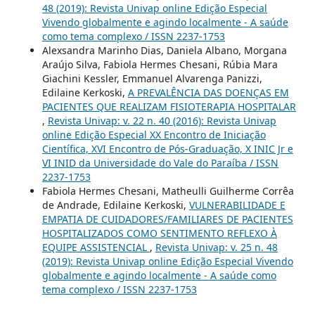
48 (2019): Revista Univap online Edição Especial
Vivendo globalmente e agindo localmente - A saúde
como tema complexo / ISSN 2237-1753
Alexsandra Marinho Dias, Daniela Albano, Morgana
Araújo Silva, Fabiola Hermes Chesani, Rúbia Mara
Giachini Kessler, Emmanuel Alvarenga Panizzi,
Edilaine Kerkoski,
A PREVALÊNCIA DAS DOENÇAS EM
PACIENTES QUE REALIZAM FISIOTERAPIA HOSPITALAR
,
Revista Univap: v. 22 n. 40 (2016): Revista Univap
online Edição Especial XX Encontro de Iniciação
Científica, XVI Encontro de Pós-Graduação, X INIC Jr e
VI INID da Universidade do Vale do Paraíba / ISSN
2237-1753
Fabiola Hermes Chesani, Matheulli Guilherme Corrêa
de Andrade, Edilaine Kerkoski,
VULNERABILIDADE E
EMPATIA DE CUIDADORES/FAMILIARES DE PACIENTES
HOSPITALIZADOS COMO SENTIMENTO REFLEXO À
EQUIPE ASSISTENCIAL
,
Revista Univap: v. 25 n. 48
(2019): Revista Univap online Edição Especial Vivendo
globalmente e agindo localmente - A saúde como
tema complexo / ISSN 2237-1753