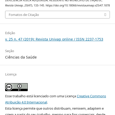
DEFICIÊNCIA FÍSICA ADQUIRIDA, RESIDENTE NO MUNICÍPIO DE ITAJAÍ/SC.
Revista Univap
,
25
(47), 133–145. https://doi.org/10.18066/revistaunivap.v25i47.1878
Fomatos de Citação
Edição
v. 25 n. 47 (2019): Revista Univap online / ISSN 2237-1753
Seção
Ciências da Saúde
Licença
Esse trabalho está licenciado com uma Licença
Creative Commons
Atribuição 4.0 Internacional
.
Esta licença permite que outros distribuam, remixem, adaptem e
criem a partir do seu trabalho, mesmo para fins comerciais, desde