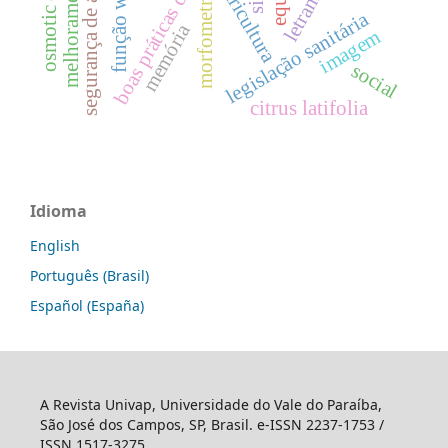
segurança de alimentos.
função weibull
citricultura
morfometria
legislação sanitária
memória
imagem
social
citrus latifolia
Idioma
English
Português (Brasil)
Español (España)
A Revista Univap, Universidade do Vale do Paraíba,
São José dos Campos, SP, Brasil. e-ISSN 2237-1753 /
ISSN 1517-3275