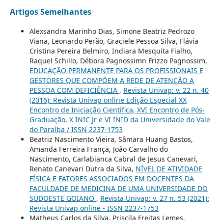
Artigos Semelhantes
Alexsandra Marinho Dias, Simone Beatriz Pedrozo
Viana, Leonardo Perão, Graciele Pessoa Silva, Flávia
Cristina Pereira Belmiro, Indiara Mesquita Fialho,
Raquel Schillo, Débora Pagnossimn Frizzo Pagnossim,
EDUCAÇÃO PERMANENTE PARA OS PROFISSIONAIS E
GESTORES QUE COMPÕEM A REDE DE ATENÇÃO A
PESSOA COM DEFICIÊNCIA
,
Revista Univap: v. 22 n. 40
(2016): Revista Univap online Edição Especial XX
Encontro de Iniciação Científica, XVI Encontro de Pós-
Graduação, X INIC Jr e VI INID da Universidade do Vale
do Paraíba / ISSN 2237-1753
Beatriz Nascimento Vieira, Sâmara Huang Bastos,
Amanda Ferreira França, João Carvalho do
Nascimento, Carlabianca Cabral de Jesus Canevari,
Renato Canevari Dutra da Silva,
NÍVEL DE ATIVIDADE
FÍSICA E FATORES ASSOCIADOS EM DOCENTES DA
FACULDADE DE MEDICINA DE UMA UNIVERSIDADE DO
SUDOESTE GOIANO
,
Revista Univap: v. 27 n. 53 (2021):
Revista Univap online - ISSN 2237-1753
Matheus Carlos da Silva, Priscila Freitas Lemes,