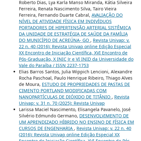
Roberto Dias, Lya Karla Manso Miranda, Kátia Silveira
Ferreira, Renata Nascimento Silva, Tairo Vieira
Ferreira, Fernando Duarte Cabral,
AVALIAÇÃO DO
NÍVEL DE ATIVIDADE FÍSICA EM INDIVÍDUOS
PORTADORES DE HIPERTENSÃO ARTERIAL SISTÊMICA
DA UNIDADE DE ESTRATÉGIA DE SAÚDE DA FAMÍLIA
DO MUNICÍPIO DE ACREÚNA- GO
,
Revista Univap: v.
22 n. 40 (2016): Revista Univap online Edição Especial
XX Encontro de Iniciação Científica, XVI Encontro de
Pós-Graduação, X INIC Jr e VI INID da Universidade do
Vale do Paraíba / ISSN 2237-1753
Elias Barros Santos, Julia Wippich Lencioni, Alexandre
Rocha Paschoal, Paulo Henrique Ribeiro, Thiago Alves
de Moura,
ESTUDO DE PROPRIEDADES DE PASTAS DE
CIMENTO PORTLAND MODIFICADAS COM
NANOPARTÍCULAS DE DIÓXIDO DE TITÂNIO
,
Revista
Univap: v. 31 n. 70 (2025): Revista Univap
Larissa Maciel Nascimento, Elisangela Pavanelo, José
Silvério Edmundo Germano,
DESENVOLVIMENTO DE
UM APRENDIZADO HÍBRIDO NO ENSINO DE FÍSICA EM
CURSOS DE ENGENHARIA
,
Revista Univap: v. 22 n. 40
(2016): Revista Univap online Edição Especial XX
Encontro de Iniciação Científica, XVI Encontro de Pós-