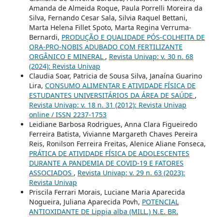
Amanda de Almeida Roque, Paula Porrelli Moreira da
Silva, Fernando Cesar Sala, Silvia Raquel Bettani,
Marta Helena Fillet Spoto, Marta Regina Verruma-
Bernardi,
PRODUÇÃO E QUALIDADE PÓS-COLHEITA DE
ORA-PRO-NOBIS ADUBADO COM FERTILIZANTE
ORGÂNICO E MINERAL
,
Revista Univap: v. 30 n. 68
(2024): Revista Univap
Claudia Soar, Patricia de Sousa Silva, Janaína Guarino
Lira,
CONSUMO ALIMENTAR E ATIVIDADE FÍSICA DE
ESTUDANTES UNIVERSITÁRIOS DA ÁREA DE SAÚDE
,
Revista Univap: v. 18 n. 31 (2012): Revista Univap
online / ISSN 2237-1753
Leidiane Barbosa Rodrigues, Anna Clara Figueiredo
Ferreira Batista, Vivianne Margareth Chaves Pereira
Reis, Ronilson Ferreira Freitas, Alenice Aliane Fonseca,
PRÁTICA DE ATIVIDADE FÍSICA DE ADOLESCENTES
DURANTE A PANDEMIA DE COVID-19 E FATORES
ASSOCIADOS
,
Revista Univap: v. 29 n. 63 (2023):
Revista Univap
Priscila Ferrari Morais, Luciane Maria Aparecida
Nogueira, Juliana Aparecida Povh,
POTENCIAL
ANTIOXIDANTE DE Lippia alba (MILL.) N.E. BR.