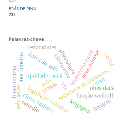
BRÁS DE PINA
233
Palavras-chave
restaurantes
silvicultura
letramento racial
mass transfer
física do solo
morfometria
social
citricultura
bioeconomia
segurança de alimentos.
equidade racial
sinir
pnrs
snis
pragas
obesidade
sobrepeso
legislação sanitária
citrus latifolia
função weibull
imagem
krigagem
suicídio