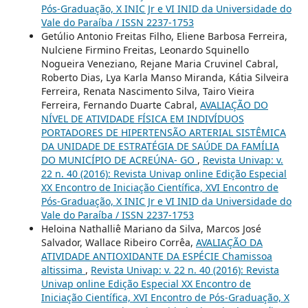
Pós-Graduação, X INIC Jr e VI INID da Universidade do
Vale do Paraíba / ISSN 2237-1753
Getúlio Antonio Freitas Filho, Eliene Barbosa Ferreira,
Nulciene Firmino Freitas, Leonardo Squinello
Nogueira Veneziano, Rejane Maria Cruvinel Cabral,
Roberto Dias, Lya Karla Manso Miranda, Kátia Silveira
Ferreira, Renata Nascimento Silva, Tairo Vieira
Ferreira, Fernando Duarte Cabral,
AVALIAÇÃO DO
NÍVEL DE ATIVIDADE FÍSICA EM INDIVÍDUOS
PORTADORES DE HIPERTENSÃO ARTERIAL SISTÊMICA
DA UNIDADE DE ESTRATÉGIA DE SAÚDE DA FAMÍLIA
DO MUNICÍPIO DE ACREÚNA- GO
,
Revista Univap: v.
22 n. 40 (2016): Revista Univap online Edição Especial
XX Encontro de Iniciação Científica, XVI Encontro de
Pós-Graduação, X INIC Jr e VI INID da Universidade do
Vale do Paraíba / ISSN 2237-1753
Heloina Nathalliê Mariano da Silva, Marcos José
Salvador, Wallace Ribeiro Corrêa,
AVALIAÇÃO DA
ATIVIDADE ANTIOXIDANTE DA ESPÉCIE Chamissoa
altissima
,
Revista Univap: v. 22 n. 40 (2016): Revista
Univap online Edição Especial XX Encontro de
Iniciação Científica, XVI Encontro de Pós-Graduação, X