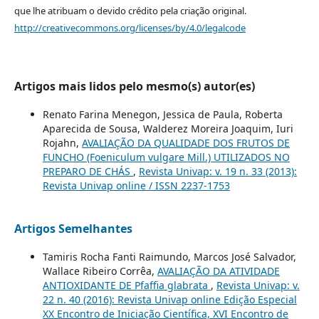
que lhe atribuam o devido crédito pela criação original.
http://creativecommons.org/licenses/by/4.0/legalcode
Artigos mais lidos pelo mesmo(s) autor(es)
Renato Farina Menegon, Jessica de Paula, Roberta
Aparecida de Sousa, Walderez Moreira Joaquim, Iuri
Rojahn,
AVALIAÇÃO DA QUALIDADE DOS FRUTOS DE
FUNCHO (Foeniculum vulgare Mill.) UTILIZADOS NO
PREPARO DE CHÁS
,
Revista Univap: v. 19 n. 33 (2013):
Revista Univap online / ISSN 2237-1753
Artigos Semelhantes
Tamiris Rocha Fanti Raimundo, Marcos José Salvador,
Wallace Ribeiro Corrêa,
AVALIAÇÃO DA ATIVIDADE
ANTIOXIDANTE DE Pfaffia glabrata
,
Revista Univap: v.
22 n. 40 (2016): Revista Univap online Edição Especial
XX Encontro de Iniciação Científica, XVI Encontro de