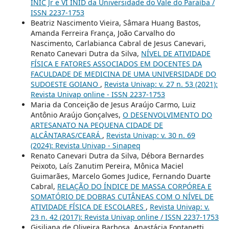
INIC Jr e VI INID da Universidade do Vale do Paraíba /
ISSN 2237-1753
Beatriz Nascimento Vieira, Sâmara Huang Bastos,
Amanda Ferreira França, João Carvalho do
Nascimento, Carlabianca Cabral de Jesus Canevari,
Renato Canevari Dutra da Silva,
NÍVEL DE ATIVIDADE
FÍSICA E FATORES ASSOCIADOS EM DOCENTES DA
FACULDADE DE MEDICINA DE UMA UNIVERSIDADE DO
SUDOESTE GOIANO
,
Revista Univap: v. 27 n. 53 (2021):
Revista Univap online - ISSN 2237-1753
Maria da Conceição de Jesus Araújo Carmo, Luiz
Antônio Araújo Gonçalves,
O DESENVOLVIMENTO DO
ARTESANATO NA PEQUENA CIDADE DE
ALCÂNTARAS/CEARÁ
,
Revista Univap: v. 30 n. 69
(2024): Revista Univap - Sinapeq
Renato Canevari Dutra da Silva, Débora Bernardes
Peixoto, Laís Zanutim Pereira, Mônica Maciel
Guimarães, Marcelo Gomes Judice, Fernando Duarte
Cabral,
RELAÇÃO DO ÍNDICE DE MASSA CORPÓREA E
SOMATÓRIO DE DOBRAS CUTÂNEAS COM O NÍVEL DE
ATIVIDADE FÍSICA DE ESCOLARES
,
Revista Univap: v.
23 n. 42 (2017): Revista Univap online / ISSN 2237-1753
Gisiliana de Oliveira Barbosa, Anastácia Fontanetti,