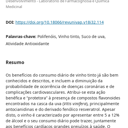
Desenvolvimento - Laboratório de Farmacognosia e Química
Medicinal
DOI:
https://doi.org/10.18066/revunivap.v18i32.114
Palavras-chave:
Polifenóis, Vinho tinto, Suco de uva,
Atividade Antioxidante
Resumo
Os benefícios do consumo diário de vinho tinto já são bem
conhecidos e descritos, e incluem a diminuição da
probabilidade de ocorrência de doenças coronárias e de
complicações cardiovasculares. Atribui-se esta ação
benéfica e “protetora” à presença de compostos flavonoides
encontrados na casca da uva (
Vitis vinifera
), principalmente
antocianidinas e do derivado fenólico resveratrol. Apesar
disto, o vinho é caracterizado por apresentar entre 5 a 12%
de álcool e o seu consumo diário pode trazer, juntamente
aos benefícios cardíacos grandes prejuízos à saúde. O