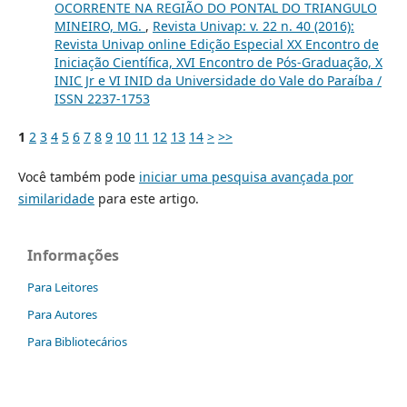
OCORRENTE NA REGIÃO DO PONTAL DO TRIANGULO
MINEIRO, MG.
,
Revista Univap: v. 22 n. 40 (2016):
Revista Univap online Edição Especial XX Encontro de
Iniciação Científica, XVI Encontro de Pós-Graduação, X
INIC Jr e VI INID da Universidade do Vale do Paraíba /
ISSN 2237-1753
1
2
3
4
5
6
7
8
9
10
11
12
13
14
>
>>
Você também pode
iniciar uma pesquisa avançada por
similaridade
para este artigo.
Informações
Para Leitores
Para Autores
Para Bibliotecários