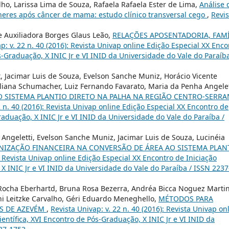
ho, Larissa Lima de Souza, Rafaela Rafaela Ester de Lima,
Análise 
heres após câncer de mama: estudo clínico transversal cego
,
Revis
Auxiliadora Borges Glaus Leão,
RELAÇÕES APOSENTADORIA, FAMÍ
p: v. 22 n. 40 (2016): Revista Univap online Edição Especial XX Enco
ós-Graduação, X INIC Jr e VI INID da Universidade do Vale do Paraíba
, Jacimar Luis de Souza, Evelson Sanche Muniz, Horácio Vicente
Juliana Schumacher, Luiz Fernando Favarato, Maria da Penha Angelet
 SISTEMA PLANTIO DIRETO NA PALHA NA REGIÃO CENTRO-SERRA
2 n. 40 (2016): Revista Univap online Edição Especial XX Encontro de
Graduação, X INIC Jr e VI INID da Universidade do Vale do Paraíba /
Angeletti, Evelson Sanche Muniz, Jacimar Luis de Souza, Lucinéia
IZAÇÃO FINANCEIRA NA CONVERSÃO DE ÁREA AO SISTEMA PLAN
): Revista Univap online Edição Especial XX Encontro de Iniciação
 X INIC Jr e VI INID da Universidade do Vale do Paraíba / ISSN 2237
Rocha Eberhartd, Bruna Rosa Bezerra, Andréa Bicca Noguez Martin
eni Leitzke Carvalho, Géri Eduardo Meneghello,
MÉTODOS PARA
S DE AZEVÉM
,
Revista Univap: v. 22 n. 40 (2016): Revista Univap on
ientífica, XVI Encontro de Pós-Graduação, X INIC Jr e VI INID da