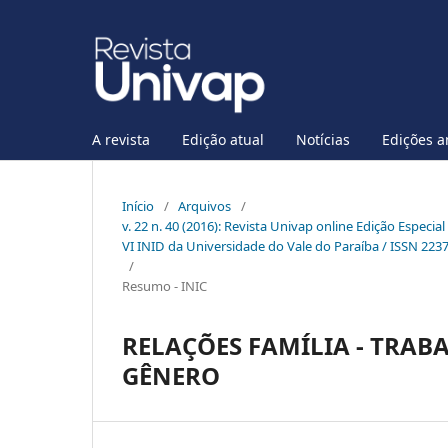
A revista
Edição atual
Notícias
Edições a
Início
/
Arquivos
/
v. 22 n. 40 (2016): Revista Univap online Edição Especia
VI INID da Universidade do Vale do Paraíba / ISSN 223
/
Resumo - INIC
RELAÇÕES FAMÍLIA - TRAB
GÊNERO