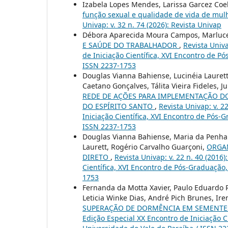
Izabela Lopes Mendes, Larissa Garcez Coel
função sexual e qualidade de vida de mul
Univap: v. 32 n. 74 (2026): Revista Univap
Débora Aparecida Moura Campos, Marluce 
E SAÚDE DO TRABALHADOR
,
Revista Univa
de Iniciação Científica, XVI Encontro de P
ISSN 2237-1753
Douglas Vianna Bahiense, Lucinéia Laurett
Caetano Gonçalves, Tálita Vieira Fideles, 
REDE DE AÇÕES PARA IMPLEMENTAÇÃO DO
DO ESPÍRITO SANTO
,
Revista Univap: v. 2
Iniciação Científica, XVI Encontro de Pós-
ISSN 2237-1753
Douglas Vianna Bahiense, Maria da Penha 
Laurett, Rogério Carvalho Guarçoni,
ORGAN
DIRETO
,
Revista Univap: v. 22 n. 40 (2016
Científica, XVI Encontro de Pós-Graduação,
1753
Fernanda da Motta Xavier, Paulo Eduardo 
Leticia Winke Dias, André Pich Brunes, Ir
SUPERAÇÃO DE DORMÊNCIA EM SEMENTE
Edição Especial XX Encontro de Iniciação C