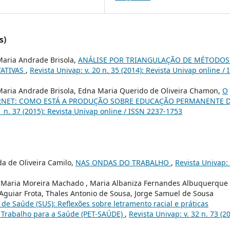
s)
Maria Andrade Brisola,
ANÁLISE POR TRIANGULAÇÃO DE MÉTODOS
TATIVAS
,
Revista Univap: v. 20 n. 35 (2014): Revista Univap online / 
 Maria Andrade Brisola, Edna Maria Querido de Oliveira Chamon,
O
ERNET: COMO ESTÁ A PRODUÇÃO SOBRE EDUCAÇÃO PERMANENTE 
1 n. 37 (2015): Revista Univap online / ISSN 2237-1753
da de Oliveira Camilo,
NAS ONDAS DO TRABALHO
,
Revista Univap: 
en Maria Moreira Machado , Maria Albaniza Fernandes Albuquerque
 Aguiar Frota, Thales Antonio de Sousa, Jorge Samuel de Sousa
de Saúde (SUS): Reflexões sobre letramento racial e práticas
 Trabalho para a Saúde (PET-SAÚDE)
,
Revista Univap: v. 32 n. 73 (20