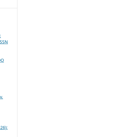
:
ISSN
DO
v.
26):