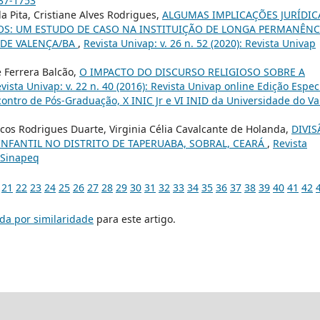
237-1753
 Pita, Cristiane Alves Rodrigues,
ALGUMAS IMPLICAÇÕES JURÍDIC
OS: UM ESTUDO DE CASO NA INSTITUIÇÃO DE LONGA PERMANÊNC
 DE VALENÇA/BA
,
Revista Univap: v. 26 n. 52 (2020): Revista Univap
 Ferrera Balcão,
O IMPACTO DO DISCURSO RELIGIOSO SOBRE A
vista Univap: v. 22 n. 40 (2016): Revista Univap online Edição Espec
ncontro de Pós-Graduação, X INIC Jr e VI INID da Universidade do Va
rcos Rodrigues Duarte, Virginia Célia Cavalcante de Holanda,
DIVIS
FANTIL NO DISTRITO DE TAPERUABA, SOBRAL, CEARÁ
,
Revista
- Sinapeq
21
22
23
24
25
26
27
28
29
30
31
32
33
34
35
36
37
38
39
40
41
42
da por similaridade
para este artigo.