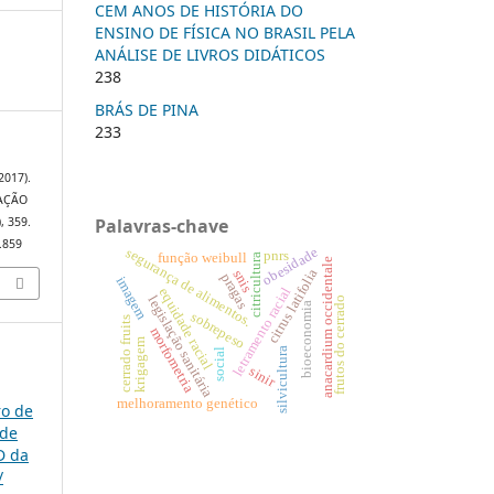
CEM ANOS DE HISTÓRIA DO
ENSINO DE FÍSICA NO BRASIL PELA
ANÁLISE DE LIVROS DIDÁTICOS
238
BRÁS DE PINA
233
(2017).
IAÇÃO
Palavras-chave
), 359.
0.859
obesidade
segurança de alimentos.
pnrs
função weibull
citricultura
anacardium occidentale
citrus latifolia
snis
pragas
imagem
letramento racial
equidade racial
legislação sanitária
frutos do cerrado
bioeconomia
sobrepeso
cerrado fruits
morfometria
krigagem
silvicultura
social
sinir
melhoramento genético
ro de
 de
D da
/