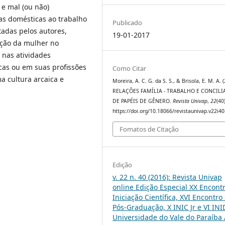
e mal (ou não)
as domésticas ao trabalho
Publicado
tadas pelos autores,
19-01-2017
ação da mulher no
 nas atividades
icas ou em suas profissões
Como Citar
 cultura arcaica e
Moreira, A. C. G. da S. S., & Brisola, E. M. A. 
RELAÇÕES FAMÍLIA - TRABALHO E CONCIL
DE PAPÉIS DE GÊNERO.
Revista Univap
,
22
(40
https://doi.org/10.18066/revistaunivap.v22i4
Fomatos de Citação
Edição
v. 22 n. 40 (2016): Revista Univap
online Edição Especial XX Encont
Iniciação Científica, XVI Encontro
Pós-Graduação, X INIC Jr e VI INI
Universidade do Vale do Paraíba 