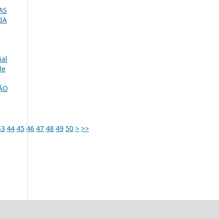
AS
IA
ial
le
ÃO
43
44
45
46
47
48
49
50
>
>>