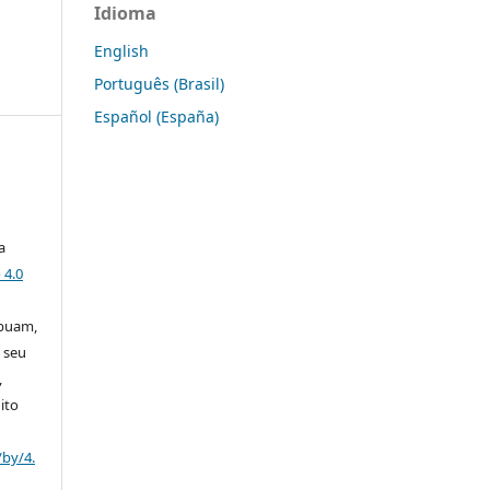
Idioma
English
Português (Brasil)
Español (España)
a
 4.0
ibuam,
 seu
,
ito
/by/4.