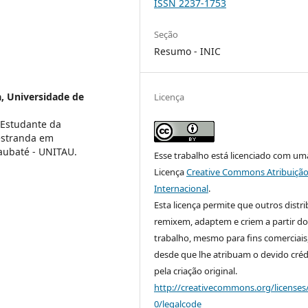
ISSN 2237-1753
Seção
Resumo - INIC
a,
Universidade de
Licença
 Estudante da
Mestranda em
aubaté - UNITAU.
Esse trabalho está licenciado com um
Licença
Creative Commons Atribuição
Internacional
.
Esta licença permite que outros distr
remixem, adaptem e criem a partir do
trabalho, mesmo para fins comerciais
desde que lhe atribuam o devido créd
pela criação original.
http://creativecommons.org/licenses
0/legalcode