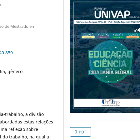
a
urso de Mestrado em
i40.859
lia, gênero.
ia-trabalho, a divisão
 abordadas estas relações
uma reflexão sobre
PDF
l do trabalho, na qual a