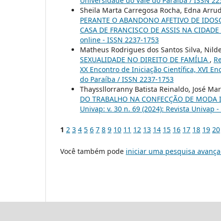
Universidade do Vale do Paraíba / ISSN 2
Sheila Marta Carregosa Rocha, Edna Arruda
PERANTE O ABANDONO AFETIVO DE IDOS
CASA DE FRANCISCO DE ASSIS NA CIDADE
online - ISSN 2237-1753
Matheus Rodrigues dos Santos Silva, Nilde
SEXUALIDADE NO DIREITO DE FAMÍLIA
,
Re
XX Encontro de Iniciação Científica, XVI E
do Paraíba / ISSN 2237-1753
Thayssllorranny Batista Reinaldo, José Ma
DO TRABALHO NA CONFECÇÃO DE MODA IN
Univap: v. 30 n. 69 (2024): Revista Univap 
1
2
3
4
5
6
7
8
9
10
11
12
13
14
15
16
17
18
19
20
Você também pode
iniciar uma pesquisa avança