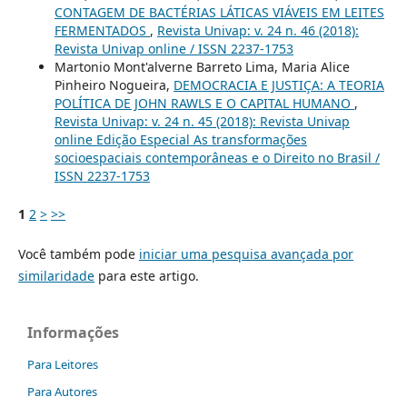
CONTAGEM DE BACTÉRIAS LÁTICAS VIÁVEIS EM LEITES
FERMENTADOS
,
Revista Univap: v. 24 n. 46 (2018):
Revista Univap online / ISSN 2237-1753
Martonio Mont'alverne Barreto Lima, Maria Alice
Pinheiro Nogueira,
DEMOCRACIA E JUSTIÇA: A TEORIA
POLÍTICA DE JOHN RAWLS E O CAPITAL HUMANO
,
Revista Univap: v. 24 n. 45 (2018): Revista Univap
online Edição Especial As transformações
socioespaciais contemporâneas e o Direito no Brasil /
ISSN 2237-1753
1
2
>
>>
Você também pode
iniciar uma pesquisa avançada por
similaridade
para este artigo.
Informações
Para Leitores
Para Autores