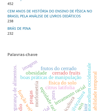
452
CEM ANOS DE HISTÓRIA DO ENSINO DE FÍSICA NO
BRASIL PELA ANÁLISE DE LIVROS DIDÁTICOS
238
BRÁS DE PINA
232
Palavras-chave
imagem
anacardium occidentale
segurança de alimentos.
frutos do cerrado
obesidade
cerrado fruits
variabilidade temporal
boas práticas de manipulação
física do solo
morfometria
letramento racial
citrus latifolia
equidade racial
função weibull
silvicultura
pnrs
pragas
citricultura
snis
sinir
social