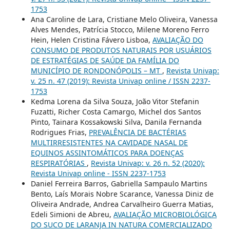
1753
Ana Caroline de Lara, Cristiane Melo Oliveira, Vanessa
Alves Mendes, Patrícia Stocco, Milene Moreno Ferro
Hein, Helen Cristina Fávero Lisboa,
AVALIAÇÃO DO
CONSUMO DE PRODUTOS NATURAIS POR USUÁRIOS
DE ESTRATÉGIAS DE SAÚDE DA FAMÍLIA DO
MUNICÍPIO DE RONDONÓPOLIS – MT
,
Revista Univap:
v. 25 n. 47 (2019): Revista Univap online / ISSN 2237-
1753
Kedma Lorena da Silva Souza, João Vitor Stefanin
Fuzatti, Richer Costa Camargo, Michel dos Santos
Pinto, Tainara Kossakowski Silva, Danila Fernanda
Rodrigues Frias,
PREVALÊNCIA DE BACTÉRIAS
MULTIRRESISTENTES NA CAVIDADE NASAL DE
EQUINOS ASSINTOMÁTICOS PARA DOENÇAS
RESPIRATÓRIAS
,
Revista Univap: v. 26 n. 52 (2020):
Revista Univap online - ISSN 2237-1753
Daniel Ferreira Barros, Gabriella Sampaulo Martins
Bento, Laís Morais Nobre Scarance, Vanessa Diniz de
Oliveira Andrade, Andrea Carvalheiro Guerra Matias,
Edeli Simioni de Abreu,
AVALIAÇÃO MICROBIOLÓGICA
DO SUCO DE LARANJA IN NATURA COMERCIALIZADO