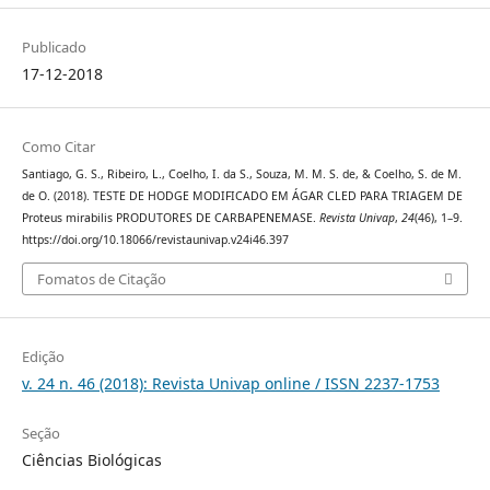
Publicado
17-12-2018
Como Citar
Santiago, G. S., Ribeiro, L., Coelho, I. da S., Souza, M. M. S. de, & Coelho, S. de M.
de O. (2018). TESTE DE HODGE MODIFICADO EM ÁGAR CLED PARA TRIAGEM DE
Proteus mirabilis PRODUTORES DE CARBAPENEMASE.
Revista Univap
,
24
(46), 1–9.
https://doi.org/10.18066/revistaunivap.v24i46.397
Fomatos de Citação
Edição
v. 24 n. 46 (2018): Revista Univap online / ISSN 2237-1753
Seção
Ciências Biológicas