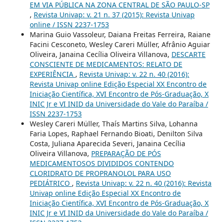
EM VIA PÚBLICA NA ZONA CENTRAL DE SÃO PAULO-SP
,
Revista Univap: v. 21 n. 37 (2015): Revista Univap
online / ISSN 2237-1753
Marina Guio Vassoleur, Daiana Freitas Ferreira, Raiane
Facini Cesconeto, Wesley Careri Müller, Afrânio Aguiar
Oliveira, Janaina Cecília Oliveira Villanova,
DESCARTE
CONSCIENTE DE MEDICAMENTOS: RELATO DE
EXPERIÊNCIA
,
Revista Univap: v. 22 n. 40 (2016):
Revista Univap online Edição Especial XX Encontro de
Iniciação Científica, XVI Encontro de Pós-Graduação, X
INIC Jr e VI INID da Universidade do Vale do Paraíba /
ISSN 2237-1753
Wesley Careri Müller, Thaís Martins Silva, Lohanna
Faria Lopes, Raphael Fernando Bioati, Denilton Silva
Costa, Juliana Aparecida Severi, Janaina Cecília
Oliveira Villanova,
PREPARAÇÃO DE PÓS
MEDICAMENTOSOS DIVIDIDOS CONTENDO
CLORIDRATO DE PROPRANOLOL PARA USO
PEDIÁTRICO
,
Revista Univap: v. 22 n. 40 (2016): Revista
Univap online Edição Especial XX Encontro de
Iniciação Científica, XVI Encontro de Pós-Graduação, X
INIC Jr e VI INID da Universidade do Vale do Paraíba /