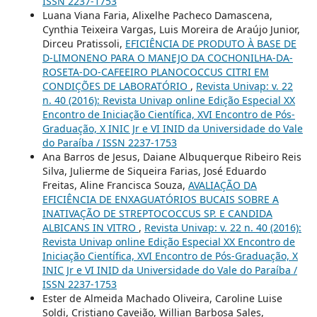
ISSN 2237-1753
Luana Viana Faria, Alixelhe Pacheco Damascena,
Cynthia Teixeira Vargas, Luis Moreira de Araújo Junior,
Dirceu Pratissoli,
EFICIÊNCIA DE PRODUTO À BASE DE
D-LIMONENO PARA O MANEJO DA COCHONILHA-DA-
ROSETA-DO-CAFEEIRO PLANOCOCCUS CITRI EM
CONDIÇÕES DE LABORATÓRIO
,
Revista Univap: v. 22
n. 40 (2016): Revista Univap online Edição Especial XX
Encontro de Iniciação Científica, XVI Encontro de Pós-
Graduação, X INIC Jr e VI INID da Universidade do Vale
do Paraíba / ISSN 2237-1753
Ana Barros de Jesus, Daiane Albuquerque Ribeiro Reis
Silva, Julierme de Siqueira Farias, José Eduardo
Freitas, Aline Francisca Souza,
AVALIAÇÃO DA
EFICIÊNCIA DE ENXAGUATÓRIOS BUCAIS SOBRE A
INATIVAÇÃO DE STREPTOCOCCUS SP. E CANDIDA
ALBICANS IN VITRO
,
Revista Univap: v. 22 n. 40 (2016):
Revista Univap online Edição Especial XX Encontro de
Iniciação Científica, XVI Encontro de Pós-Graduação, X
INIC Jr e VI INID da Universidade do Vale do Paraíba /
ISSN 2237-1753
Ester de Almeida Machado Oliveira, Caroline Luise
Soldi, Cristiano Caveião, Willian Barbosa Sales,