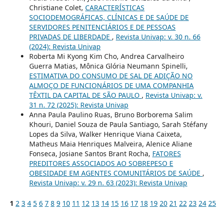
Christiane Colet,
CARACTERÍSTICAS
SOCIODEMOGRÁFICAS, CLÍNICAS E DE SAÚDE DE
SERVIDORES PENITENCIÁRIOS E DE PESSOAS
PRIVADAS DE LIBERDADE
,
Revista Univap: v. 30 n. 66
(2024): Revista Univap
Roberta Mi Kyong Kim Cho, Andrea Carvalheiro
Guerra Matias, Mônica Glória Neumann Spinelli,
ESTIMATIVA DO CONSUMO DE SAL DE ADIÇÃO NO
ALMOÇO DE FUNCIONÁRIOS DE UMA COMPANHIA
TÊXTIL DA CAPITAL DE SÃO PAULO
,
Revista Univap: v.
31 n. 72 (2025): Revista Univap
Anna Paula Paulino Ruas, Bruno Borborema Salim
Khouri, Daniel Souza de Paula Santiago, Sarah Stéfany
Lopes da Silva, Walker Henrique Viana Caixeta,
Matheus Maia Henriques Malveira, Alenice Aliane
Fonseca, Josiane Santos Brant Rocha,
FATORES
PREDITORES ASSOCIADOS AO SOBREPESO E
OBESIDADE EM AGENTES COMUNITÁRIOS DE SAÚDE
,
Revista Univap: v. 29 n. 63 (2023): Revista Univap
1
2
3
4
5
6
7
8
9
10
11
12
13
14
15
16
17
18
19
20
21
22
23
24
25