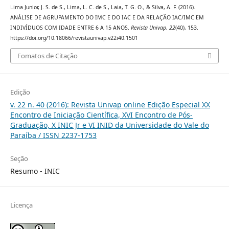
Lima Junior, J. S. de S., Lima, L. C. de S., Laia, T. G. O., & Silva, A. F. (2016).
ANÁLISE DE AGRUPAMENTO DO IMC E DO IAC E DA RELAÇÃO IAC/IMC EM
INDIVÍDUOS COM IDADE ENTRE 6 A 15 ANOS.
Revista Univap
,
22
(40), 153.
https://doi.org/10.18066/revistaunivap.v22i40.1501
Fomatos de Citação
Edição
v. 22 n. 40 (2016): Revista Univap online Edição Especial XX
Encontro de Iniciação Científica, XVI Encontro de Pós-
Graduação, X INIC Jr e VI INID da Universidade do Vale do
Paraíba / ISSN 2237-1753
Seção
Resumo - INIC
Licença