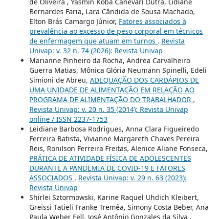
de Oliveira , Yasmin Koba Canevari Dutra, Lidiane
Bernardes Faria, Lara Cândida de Sousa Machado,
Elton Brás Camargo Júnior,
Fatores associados à
prevalência ao excesso de peso corporal em técnicos
de enfermagem que atuam em turnos
,
Revista
Univap: v. 32 n. 74 (2026): Revista Univap
Marianne Pinheiro da Rocha, Andrea Carvalheiro
Guerra Matias, Mônica Glória Neumann Spinelli, Edeli
Simioni de Abreu,
ADEQUAÇÃO DOS CARDÁPIOS DE
UMA UNIDADE DE ALIMENTAÇÃO EM RELAÇÃO AO
PROGRAMA DE ALIMENTAÇÃO DO TRABALHADOR
,
Revista Univap: v. 20 n. 35 (2014): Revista Univap
online / ISSN 2237-1753
Leidiane Barbosa Rodrigues, Anna Clara Figueiredo
Ferreira Batista, Vivianne Margareth Chaves Pereira
Reis, Ronilson Ferreira Freitas, Alenice Aliane Fonseca,
PRÁTICA DE ATIVIDADE FÍSICA DE ADOLESCENTES
DURANTE A PANDEMIA DE COVID-19 E FATORES
ASSOCIADOS
,
Revista Univap: v. 29 n. 63 (2023):
Revista Univap
Shirlei Sztormowski, Karine Raquel Uhdich Kleibert,
Greissi Tatieli Franke Tremêa, Simony Costa Beber, Ana
Paula Weber Fell, José Antônio Gonzales da Silva ,