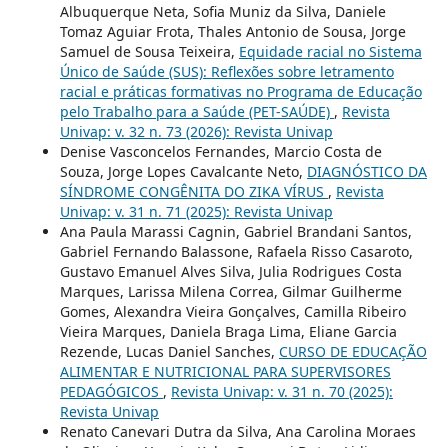
Albuquerque Neta, Sofia Muniz da Silva, Daniele
Tomaz Aguiar Frota, Thales Antonio de Sousa, Jorge
Samuel de Sousa Teixeira,
Equidade racial no Sistema
Único de Saúde (SUS): Reflexões sobre letramento
racial e práticas formativas no Programa de Educação
pelo Trabalho para a Saúde (PET-SAÚDE)
,
Revista
Univap: v. 32 n. 73 (2026): Revista Univap
Denise Vasconcelos Fernandes, Marcio Costa de
Souza, Jorge Lopes Cavalcante Neto,
DIAGNÓSTICO DA
SÍNDROME CONGÊNITA DO ZIKA VÍRUS
,
Revista
Univap: v. 31 n. 71 (2025): Revista Univap
Ana Paula Marassi Cagnin, Gabriel Brandani Santos,
Gabriel Fernando Balassone, Rafaela Risso Casaroto,
Gustavo Emanuel Alves Silva, Julia Rodrigues Costa
Marques, Larissa Milena Correa, Gilmar Guilherme
Gomes, Alexandra Vieira Gonçalves, Camilla Ribeiro
Vieira Marques, Daniela Braga Lima, Eliane Garcia
Rezende, Lucas Daniel Sanches,
CURSO DE EDUCAÇÃO
ALIMENTAR E NUTRICIONAL PARA SUPERVISORES
PEDAGÓGICOS
,
Revista Univap: v. 31 n. 70 (2025):
Revista Univap
Renato Canevari Dutra da Silva, Ana Carolina Moraes