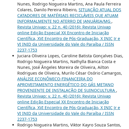
Nunes, Rodrigo Nogueira Martins, Ana Paula Ferreira
Colares, Danilo Pereira Ribeiro,
SITUAÇÃO ATUAL DOS
CATADORES DE MATÉRIAIS RECICLÁVEIS QUE ATUAM
INFORMALMENTE NO ATERRO DE JANUÁRIA/MG
,
Revista Univap: v. 22 n. 40 (2016): Revista Univap
online Edição Especial XX Encontro de Iniciação
Científica, XVI Encontro de Pós-Graduação, X INIC Jr e
VI INID da Universidade do Vale do Paraíba / ISSN
2237-1753
Juciara Oliveira Lopes, Caroline Batista Gonçalves Dias,
Rodrigo Nogueira Martins, Nathylla Bianca Costa e
Nunes, José Ângeles Moreira de Oliveira, Ailton
Rodrigues de Oliveira, Murilo César Osório Camargos,
ANÁLISE ECONÔMICO-FINANCEIRA DO
APROVEITAMENTO ENERGÉTICO DO GÁS METANO
PROVENIENTE DE INSTALAÇÃO DE SUINOCULTURA
,
Revista Univap: v. 22 n. 40 (2016): Revista Univap
online Edição Especial XX Encontro de Iniciação
Científica, XVI Encontro de Pós-Graduação, X INIC Jr e
VI INID da Universidade do Vale do Paraíba / ISSN
2237-1753
Rodrigo Nogueira Martins, Viktor Kayro Souza Santos,