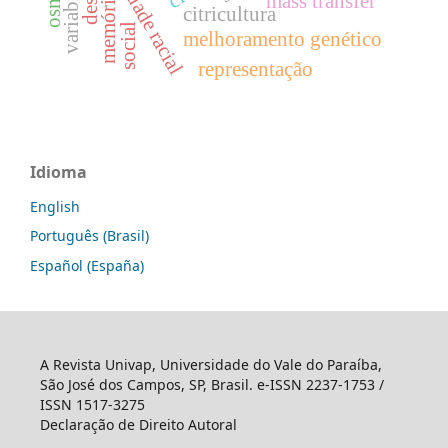
equidade racial
memória
mass transfer
citricultura
social
melhoramento genético
representação
Idioma
English
Português (Brasil)
Español (España)
A Revista Univap, Universidade do Vale do Paraíba,
São José dos Campos, SP, Brasil. e-ISSN 2237-1753 /
ISSN 1517-3275
Declaração de Direito Autoral