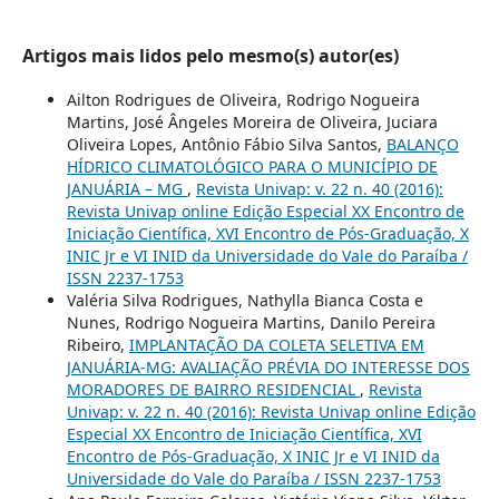
Artigos mais lidos pelo mesmo(s) autor(es)
Ailton Rodrigues de Oliveira, Rodrigo Nogueira
Martins, José Ângeles Moreira de Oliveira, Juciara
Oliveira Lopes, Antônio Fábio Silva Santos,
BALANÇO
HÍDRICO CLIMATOLÓGICO PARA O MUNICÍPIO DE
JANUÁRIA – MG
,
Revista Univap: v. 22 n. 40 (2016):
Revista Univap online Edição Especial XX Encontro de
Iniciação Científica, XVI Encontro de Pós-Graduação, X
INIC Jr e VI INID da Universidade do Vale do Paraíba /
ISSN 2237-1753
Valéria Silva Rodrigues, Nathylla Bianca Costa e
Nunes, Rodrigo Nogueira Martins, Danilo Pereira
Ribeiro,
IMPLANTAÇÃO DA COLETA SELETIVA EM
JANUÁRIA-MG: AVALIAÇÃO PRÉVIA DO INTERESSE DOS
MORADORES DE BAIRRO RESIDENCIAL
,
Revista
Univap: v. 22 n. 40 (2016): Revista Univap online Edição
Especial XX Encontro de Iniciação Científica, XVI
Encontro de Pós-Graduação, X INIC Jr e VI INID da
Universidade do Vale do Paraíba / ISSN 2237-1753