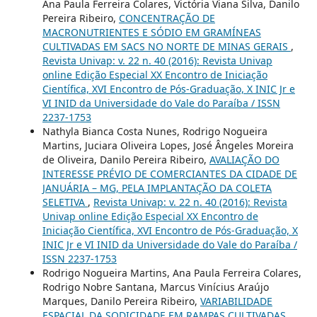
Ana Paula Ferreira Colares, Victória Viana Silva, Danilo
Pereira Ribeiro,
CONCENTRAÇÃO DE
MACRONUTRIENTES E SÓDIO EM GRAMÍNEAS
CULTIVADAS EM SACS NO NORTE DE MINAS GERAIS
,
Revista Univap: v. 22 n. 40 (2016): Revista Univap
online Edição Especial XX Encontro de Iniciação
Científica, XVI Encontro de Pós-Graduação, X INIC Jr e
VI INID da Universidade do Vale do Paraíba / ISSN
2237-1753
Nathyla Bianca Costa Nunes, Rodrigo Nogueira
Martins, Juciara Oliveira Lopes, José Ângeles Moreira
de Oliveira, Danilo Pereira Ribeiro,
AVALIAÇÃO DO
INTERESSE PRÉVIO DE COMERCIANTES DA CIDADE DE
JANUÁRIA – MG, PELA IMPLANTAÇÃO DA COLETA
SELETIVA
,
Revista Univap: v. 22 n. 40 (2016): Revista
Univap online Edição Especial XX Encontro de
Iniciação Científica, XVI Encontro de Pós-Graduação, X
INIC Jr e VI INID da Universidade do Vale do Paraíba /
ISSN 2237-1753
Rodrigo Nogueira Martins, Ana Paula Ferreira Colares,
Rodrigo Nobre Santana, Marcus Vinícius Araújo
Marques, Danilo Pereira Ribeiro,
VARIABILIDADE
ESPACIAL DA SODICIDADE EM RAMPAS CULTIVADAS