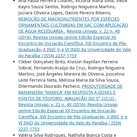
Ana Paula Ferreira Colares, Victória Viana Silva, Viktor
Kayro Souza Santos, Rodrigo Nogueira Martins,
Juciara Oliveira Lopes, Danilo Pereira Ribeiro,
REMOÇÃO DE MACRONUTRIENTES POR ESPÉCIES
ORNAMENTAIS CULTIVADAS EM SAC COM APLICAÇÃO
DE ÁGUA RESIDUÁRIA
,
Revista Univap: v. 22 n. 40
(2016): Revista Univap online Edição Especial XX
Encontro de Iniciação Científica, XVI Encontro de Pós-
Graduação, X INIC Jr e VI INID da Universidade do Vale
do Paraíba / ISSN 2237-1753
Cleber Gonçalves Brito, Kivison Raysllan Ferreira
Sobral, Fernando Araújo da Cruz, Rodrigo Nogueira
Martins, José Ângeles Moreira de Oliveira, Juscelina
Leite Ferreira Neta, Melissa Maria da Silva Souza,
Dilermando Dourado Pacheco,
PRODUTIVIDADE DE
BANANEIRA “NANICA” EM RESPOSTA Á DOSES E
FONTES DE FÓSFORO: AVALIAÇÃO DO 5° CICLO
,
Revista Univap: v. 22 n. 40 (2016): Revista Univap
online Edição Especial XX Encontro de Iniciação
Científica, XVI Encontro de Pós-Graduação, X INIC Jr e
VI INID da Universidade do Vale do Paraíba / ISSN
2237-1753
Valéria Silva Rodrigues, Nathylla Bianca Costa e