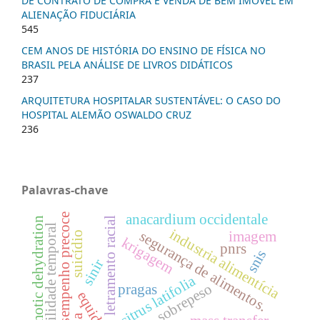
DE CONTRATO DE COMPRA E VENDA DE BEM IMÓVEL EM
ALIENAÇÃO FIDUCIÁRIA
545
CEM ANOS DE HISTÓRIA DO ENSINO DE FÍSICA NO
BRASIL PELA ANÁLISE DE LIVROS DIDÁTICOS
237
ARQUITETURA HOSPITALAR SUSTENTÁVEL: O CASO DO
HOSPITAL ALEMÃO OSWALDO CRUZ
236
Palavras-chave
desempenho precoce
anacardium occidentale
osmotic dehydration
letramento racial
variabilidade temporal
industria alimentícia
imagem
segurança de alimentos.
suicídio
krigagem
pnrs
snis
sinir
citrus latifolia
sobrepeso
pragas