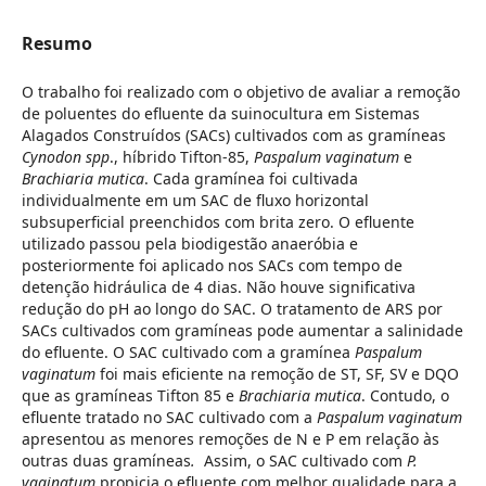
Resumo
O trabalho foi realizado com o objetivo de avaliar a remoção
de poluentes do efluente da suinocultura em Sistemas
Alagados Construídos (SACs) cultivados com as gramíneas
Cynodon spp
., híbrido Tifton-85,
Paspalum vaginatum
e
Brachiaria mutica
. Cada gramínea foi cultivada
individualmente em um SAC de fluxo horizontal
subsuperficial preenchidos com brita zero. O efluente
utilizado passou pela biodigestão anaeróbia e
posteriormente foi aplicado nos SACs com tempo de
detenção hidráulica de 4 dias. Não houve significativa
redução do pH ao longo do SAC. O tratamento de ARS por
SACs cultivados com gramíneas pode aumentar a salinidade
do efluente. O SAC cultivado com a gramínea
Paspalum
vaginatum
foi mais eficiente na remoção de ST, SF, SV e DQO
que as gramíneas Tifton 85 e
Brachiaria mutica
. Contudo, o
efluente tratado no SAC cultivado com a
Paspalum vaginatum
apresentou as menores remoções de N e P em relação às
outras duas gramíneas
.
Assim, o SAC cultivado com
P.
vaginatum
propicia o efluente com melhor qualidade para a