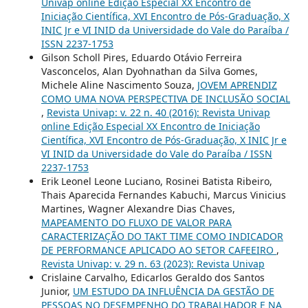
Univap online Edição Especial XX Encontro de
Iniciação Científica, XVI Encontro de Pós-Graduação, X
INIC Jr e VI INID da Universidade do Vale do Paraíba /
ISSN 2237-1753
Gilson Scholl Pires, Eduardo Otávio Ferreira
Vasconcelos, Alan Dyohnathan da Silva Gomes,
Michele Aline Nascimento Souza,
JOVEM APRENDIZ
COMO UMA NOVA PERSPECTIVA DE INCLUSÃO SOCIAL
,
Revista Univap: v. 22 n. 40 (2016): Revista Univap
online Edição Especial XX Encontro de Iniciação
Científica, XVI Encontro de Pós-Graduação, X INIC Jr e
VI INID da Universidade do Vale do Paraíba / ISSN
2237-1753
Erik Leonel Leone Luciano, Rosinei Batista Ribeiro,
Thais Aparecida Fernandes Kabuchi, Marcus Vinicius
Martines, Wagner Alexandre Dias Chaves,
MAPEAMENTO DO FLUXO DE VALOR PARA
CARACTERIZAÇÃO DO TAKT TIME COMO INDICADOR
DE PERFORMANCE APLICADO AO SETOR CAFEEIRO
,
Revista Univap: v. 29 n. 63 (2023): Revista Univap
Crislaine Carvalho, Edicarlos Geraldo dos Santos
Junior,
UM ESTUDO DA INFLUÊNCIA DA GESTÃO DE
PESSOAS NO DESEMPENHO DO TRABALHADOR E NA