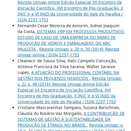
Revista Univap online Edição Especial XX Encontro de
Iniciação Científica, XVI Encontro de Pós-Graduação, X
INIC Jr e VI INID da Universidade do Vale do Paraíba /
ISSN 2237-1753
Fernando Cesar Bezerra de Amorim, Sidnei Joaquim
da Costa,
SISTEMAS ERP EM PROCESSOS PRODUTIVOS:
ESTUDO DE CASO DE UMA EMPRESA DO RAMO DE
PRODUÇÃO DE VIDROS E EMBALAGENS DO ABC
PAULISTA
,
Revista Univap: v. 20 n. 35 (2014): Revista
Univap online / ISSN 2237-1753
Cleanecir de Sousa Silva, Italo Campelo Conceição,
Antonia Francisca da Silva Saraiva, Walter Saraiva
Lopes,
A ATUAÇÃO DO PROFISSIONAL CONTÁBIL NA
GESTÃO DOS PEQUENOS NEGÓCIOS
,
Revista Univap:
v. 22 n. 40 (2016): Revista Univap online Edição
Especial XX Encontro de Iniciação Científica, XVI
Encontro de Pós-Graduação, X INIC Jr e VI INID da
Universidade do Vale do Paraíba / ISSN 2237-1753
Cristiane Mascarenhas Sampaio, Suzana Borschiver,
Cláudia do Rosário Vaz Morgado,
A CONTRIBUIÇÃO DE
SISTEMAS DE GESTÃO À SUSTENTABILIDADE DA
PRODUÇÃO DE ETANOL NO BRASIL
,
Revista Univap: v.
18 n. 31 (2012): Revista Univap online / ISSN 2237-1753