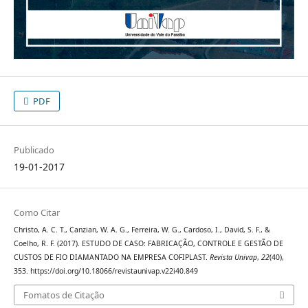
PDF
Publicado
19-01-2017
Como Citar
Christo, A. C. T., Canzian, W. A. G., Ferreira, W. G., Cardoso, I., David, S. F., &
Coelho, R. F. (2017). ESTUDO DE CASO: FABRICAÇÃO, CONTROLE E GESTÃO DE
CUSTOS DE FIO DIAMANTADO NA EMPRESA COFIPLAST.
Revista Univap
,
22
(40),
353. https://doi.org/10.18066/revistaunivap.v22i40.849
Fomatos de Citação