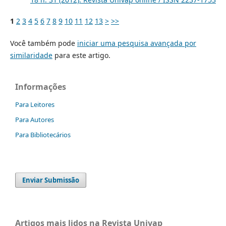
1
2
3
4
5
6
7
8
9
10
11
12
13
>
>>
Você também pode
iniciar uma pesquisa avançada por
similaridade
para este artigo.
Informações
Para Leitores
Para Autores
Para Bibliotecários
Enviar Submissão
Artigos mais lidos na Revista Univap