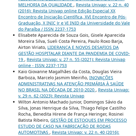
MELHORIA DA QUALIDADE
,
Revista Univap: v. 22 n. 40
(2016): Revista Univap online Edição Especial XX
Encontro de Iniciação Científica, XVI Encontro de Pós-
Graduação, X INIC Jr e VI INID da Universidade do Vale
do Paraíba / ISSN 2237-1753
Elisabete Aparecida de Souza Gois, Gisele Aparecida
Moreira Silva, Sueli Costa Pereira, Paulo Roxo Barja,
Airton Viriato,
LIDERANÇA E NOVOS DESAFIOS DA
GESTÃO HOSPITALAR DIANTE DA PANDEMIA DE COVID-
19
,
Revista Univap: v. 27 n. 55 (2021): Revista Univap
online - ISSN 2237-1753
Kaio Giovanne Magalhães da Costa, Douglas Vieira
Barboza, Marcelo Jasmim Meiriño,
INOVAÇÕES
ADMINISTRATIVAS NA ATENÇÃO PRIMÁRIA À SAÚDE
NO BRASIL NA DÉCADA DE 2010-2020
,
Revista Univap:
v. 29 n. 62 (2023): Revista Univap
Wilton Antonio Machado Junior, Domingos Sávio da
Silva, Jonas Henrique da Silva, Thiago Felipe Castilho
Rocha, Benedita Hirene de França Heringer, Rosinei
Batista Ribeiro,
GESTÃO DE ESTOQUES EM PROCESSO
ESTUDO DE CASO NA FABRICAÇÃO DE RODAS
AUTOMOTIVAS
,
Revista Univap: v. 22 n. 40 (2016):