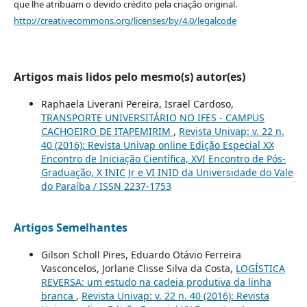
que lhe atribuam o devido crédito pela criação original.
http://creativecommons.org/licenses/by/4.0/legalcode
Artigos mais lidos pelo mesmo(s) autor(es)
Raphaela Liverani Pereira, Israel Cardoso,
TRANSPORTE UNIVERSITÁRIO NO IFES - CAMPUS
CACHOEIRO DE ITAPEMIRIM
,
Revista Univap: v. 22 n.
40 (2016): Revista Univap online Edição Especial XX
Encontro de Iniciação Científica, XVI Encontro de Pós-
Graduação, X INIC Jr e VI INID da Universidade do Vale
do Paraíba / ISSN 2237-1753
Artigos Semelhantes
Gilson Scholl Pires, Eduardo Otávio Ferreira
Vasconcelos, Jorlane Clisse Silva da Costa,
LOGÍSTICA
REVERSA: um estudo na cadeia produtiva da linha
branca
,
Revista Univap: v. 22 n. 40 (2016): Revista