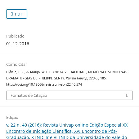
PDF
Publicado
01-12-2016
Como Citar
D'ávila, F. R., & Araujo, W. F. C. (2016). VISUALIDADE, MEMÓRIA E SONHO NAS
DRAMATURGIAS DE PHILIPPE GENTY.
Revista Univap
,
22
(40), 185.
https://doi.org/10.18066/revistaunivap.v22i40.574
Fomatos de Citação
Edição
v. 22 n. 40 (2016): Revista Univap online Edição Especial XX
Encontro de Iniciação Científica, XVI Encontro de Pós-
Graduação, X INIC Jr e VI INID da Universidade do Vale do