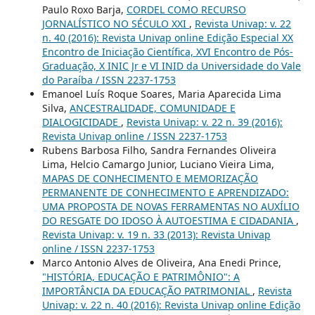
Paulo Roxo Barja,
CORDEL COMO RECURSO
JORNALÍSTICO NO SÉCULO XXI
,
Revista Univap: v. 22
n. 40 (2016): Revista Univap online Edição Especial XX
Encontro de Iniciação Científica, XVI Encontro de Pós-
Graduação, X INIC Jr e VI INID da Universidade do Vale
do Paraíba / ISSN 2237-1753
Emanoel Luís Roque Soares, Maria Aparecida Lima
Silva,
ANCESTRALIDADE, COMUNIDADE E
DIALOGICIDADE
,
Revista Univap: v. 22 n. 39 (2016):
Revista Univap online / ISSN 2237-1753
Rubens Barbosa Filho, Sandra Fernandes Oliveira
Lima, Helcio Camargo Junior, Luciano Vieira Lima,
MAPAS DE CONHECIMENTO E MEMORIZAÇÃO
PERMANENTE DE CONHECIMENTO E APRENDIZADO:
UMA PROPOSTA DE NOVAS FERRAMENTAS NO AUXÍLIO
DO RESGATE DO IDOSO À AUTOESTIMA E CIDADANIA
,
Revista Univap: v. 19 n. 33 (2013): Revista Univap
online / ISSN 2237-1753
Marco Antonio Alves de Oliveira, Ana Enedi Prince,
"HISTÓRIA, EDUCAÇÃO E PATRIMÔNIO": A
IMPORTÂNCIA DA EDUCAÇÃO PATRIMONIAL
,
Revista
Univap: v. 22 n. 40 (2016): Revista Univap online Edição