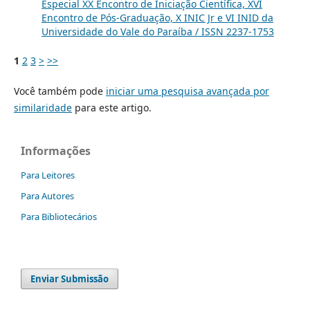
Especial XX Encontro de Iniciação Científica, XVI
Encontro de Pós-Graduação, X INIC Jr e VI INID da
Universidade do Vale do Paraíba / ISSN 2237-1753
1
2
3
>
>>
Você também pode
iniciar uma pesquisa avançada por
similaridade
para este artigo.
Informações
Para Leitores
Para Autores
Para Bibliotecários
Enviar Submissão