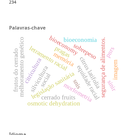
234
Palavras-chave
bioeconomy
bioeconomia
melhoramento genético
segurança de alimentos.
sobrepeso
pragas
letramento racial
pnrs
frutos do cerrado
memória
citrus latifolia
citricultura
imagem
equidade racial
silvicultura
legislação sanitária
social
snis
sinir
morfometria
cerrado fruits
osmotic dehydration
Idioma