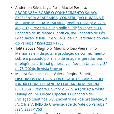
Anderson Silva, Layla Rosa Maciel Pereira,
ABORDAGEM SOBRE O CONHECIMENTO SALVO:
EXCELÊNCIA ACADÊMICA, CONSTRUÇÃO HUMANA E
MECANISMOS DA MEMÓRIA
,
Revista Univap: v. 22 n.
40 (2016): Revista Univap online Edição Especial XX
Encontro de Iniciação Científica, XVI Encontro de Pós-
Graduação, X INIC Jr e VI INID da Universidade do Vale
do Paraíba / ISSN 2237-1753
Talita Souza Magnolo, Maurício João Vieira Filho,
Memórias em disputa: a produção de conhecimento
sobre o passado por meio de imagens geradas por
inteligência artificial generativa
,
Revista Univap: v. 32
n. 73 (2026): Revista Univap
Maiara Sanches Leite, Valéria Regina Zanetti,
DISCURSOS EM TORNO DA CIDADE DE CAMPOS DO
JORDÃO COMO ESTÂNCIA: O ALTAR DA MEMÓRIA
COLETIVA
,
Revista Univap: v. 22 n. 40 (2016): Revista
Univap online Edição Especial XX Encontro de
Iniciação Científica, XVI Encontro de Pós-Graduação, X
INIC Jr e VI INID da Universidade do Vale do Paraíba /
ISSN 2237-1753