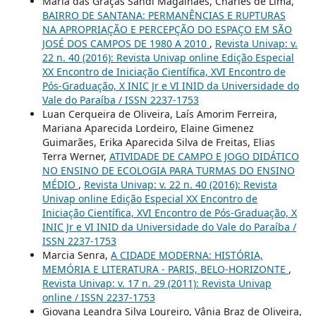
Maria das Graças Sandi Magalhães, Charles de Lima,
BAIRRO DE SANTANA: PERMANÊNCIAS E RUPTURAS
NA APROPRIAÇÃO E PERCEPÇÃO DO ESPAÇO EM SÃO
JOSÉ DOS CAMPOS DE 1980 A 2010
,
Revista Univap: v.
22 n. 40 (2016): Revista Univap online Edição Especial
XX Encontro de Iniciação Científica, XVI Encontro de
Pós-Graduação, X INIC Jr e VI INID da Universidade do
Vale do Paraíba / ISSN 2237-1753
Luan Cerqueira de Oliveira, Laís Amorim Ferreira,
Mariana Aparecida Lordeiro, Elaine Gimenez
Guimarães, Erika Aparecida Silva de Freitas, Elias
Terra Werner,
ATIVIDADE DE CAMPO E JOGO DIDÁTICO
NO ENSINO DE ECOLOGIA PARA TURMAS DO ENSINO
MÉDIO
,
Revista Univap: v. 22 n. 40 (2016): Revista
Univap online Edição Especial XX Encontro de
Iniciação Científica, XVI Encontro de Pós-Graduação, X
INIC Jr e VI INID da Universidade do Vale do Paraíba /
ISSN 2237-1753
Marcia Senra,
A CIDADE MODERNA: HISTÓRIA,
MEMÓRIA E LITERATURA - PARIS, BELO-HORIZONTE
,
Revista Univap: v. 17 n. 29 (2011): Revista Univap
online / ISSN 2237-1753
Giovana Leandra Silva Loureiro, Vânia Braz de Oliveira,