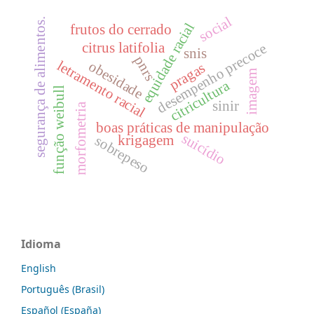
social
segurança de alimentos.
equidade racial
frutos do cerrado
citrus latifolia
desempenho precoce
snis
pnrs
letramento racial
obesidade
pragas
imagem
citricultura
função weibull
sinir
morfometria
boas práticas de manipulação
suicídio
krigagem
sobrepeso
Idioma
English
Português (Brasil)
Español (España)