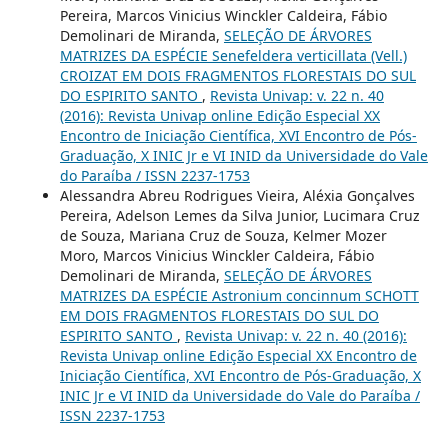
Pereira, Marcos Vinicius Winckler Caldeira, Fábio
Demolinari de Miranda,
SELEÇÃO DE ÁRVORES
MATRIZES DA ESPÉCIE Senefeldera verticillata (Vell.)
CROIZAT EM DOIS FRAGMENTOS FLORESTAIS DO SUL
DO ESPIRITO SANTO
,
Revista Univap: v. 22 n. 40
(2016): Revista Univap online Edição Especial XX
Encontro de Iniciação Científica, XVI Encontro de Pós-
Graduação, X INIC Jr e VI INID da Universidade do Vale
do Paraíba / ISSN 2237-1753
Alessandra Abreu Rodrigues Vieira, Aléxia Gonçalves
Pereira, Adelson Lemes da Silva Junior, Lucimara Cruz
de Souza, Mariana Cruz de Souza, Kelmer Mozer
Moro, Marcos Vinicius Winckler Caldeira, Fábio
Demolinari de Miranda,
SELEÇÃO DE ÁRVORES
MATRIZES DA ESPÉCIE Astronium concinnum SCHOTT
EM DOIS FRAGMENTOS FLORESTAIS DO SUL DO
ESPIRITO SANTO
,
Revista Univap: v. 22 n. 40 (2016):
Revista Univap online Edição Especial XX Encontro de
Iniciação Científica, XVI Encontro de Pós-Graduação, X
INIC Jr e VI INID da Universidade do Vale do Paraíba /
ISSN 2237-1753