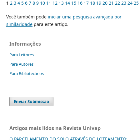
1
2
3
4
5
6
7
8
9
10
11
12
13
14
15
16
17
18
19
20
21
22
23
24
25
Você também pode
iniciar uma pesquisa avançada por
similaridade
para este artigo.
Informações
Para Leitores
Para Autores
Para Bibliotecários
Enviar Submissão
Artigos mais lidos na Revista Univap
O PARCELAMENTO DO SOLO ATRAVÉS DO LOTEAMENTO: