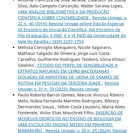
Silva, Italo Campelo Conceição, Walter Saraiva Lopes,
UMA ANÁLISE BIBLIOMÉTRICA DA PRODUÇÃO
CIENTÍFICA SOBRE CONTABILIDADE
,
Revista Univap: v.
22 n. 40 (2016): Revista Univap online Edição Especial
XX Encontro de Iniciação Científica, XVI Encontro de
Pós-Graduação, X INIC Jr e VI INID da Universidade do
Vale do Paraíba / ISSN 2237-1753
Melissa Consiglio Monqueiro, Nicole Xagoraris,
Matheus Salgado de Oliveira, Jorge Luis Costa
Carvalho, Guilherme Rodrigues Teodoro, Sônia Khouri
Sibelino ,
ESTUDO DO PERFIL DE SENSIBILIDADE A
EXTRATOS NATURAIS EM CEPAS BACTERIANAS
ISOLADAS DE AMOSTRAS DE URINA DE EXAMES DE
ROTINA EM PESSOAS DA TERCEIRA IDADE
,
Revista
Univap: v. 31 n. 70 (2025): Revista Univap
Paulo Roberto Barros Gomes, Marcos Vinicius Ribeiro
Melo, Núbia Fernanda Marinho Rodrigues, Rômicy
Dermondes Souza , Hilton Costa Louzeiro, Maria Alves
Fontenele, Victor Elias Mouchrek Filho,
INSERÇÃO DE
MODELOS DIDÁTICOS NO ENSINO DE BIOLOGIA EM
UMA ESCOLA DO ENSINO MÉDIO EM PINHEIRO,
MARANHÃO
,
Revista Univap: v. 30 n. 65 (2024): Revista