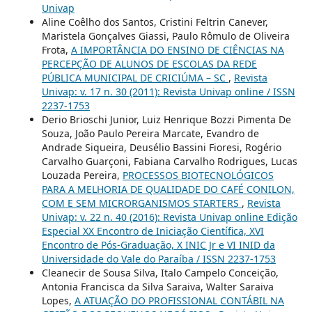
Univap
Aline Coêlho dos Santos, Cristini Feltrin Canever,
Maristela Gonçalves Giassi, Paulo Rômulo de Oliveira
Frota,
A IMPORTÂNCIA DO ENSINO DE CIÊNCIAS NA
PERCEPÇÃO DE ALUNOS DE ESCOLAS DA REDE
PÚBLICA MUNICIPAL DE CRICIÚMA – SC
,
Revista
Univap: v. 17 n. 30 (2011): Revista Univap online / ISSN
2237-1753
Derio Brioschi Junior, Luiz Henrique Bozzi Pimenta De
Souza, João Paulo Pereira Marcate, Evandro de
Andrade Siqueira, Deusélio Bassini Fioresi, Rogério
Carvalho Guarçoni, Fabiana Carvalho Rodrigues, Lucas
Louzada Pereira,
PROCESSOS BIOTECNOLÓGICOS
PARA A MELHORIA DE QUALIDADE DO CAFÉ CONILON,
COM E SEM MICRORGANISMOS STARTERS
,
Revista
Univap: v. 22 n. 40 (2016): Revista Univap online Edição
Especial XX Encontro de Iniciação Científica, XVI
Encontro de Pós-Graduação, X INIC Jr e VI INID da
Universidade do Vale do Paraíba / ISSN 2237-1753
Cleanecir de Sousa Silva, Italo Campelo Conceição,
Antonia Francisca da Silva Saraiva, Walter Saraiva
Lopes,
A ATUAÇÃO DO PROFISSIONAL CONTÁBIL NA