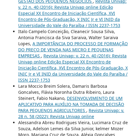
GESTÃO DOS PEQUENOS NEGÓCIOS
,
Revista Univap:
v. 22 n. 40 (2016): Revista Univap online Edição
Especial XX Encontro de Iniciação Científica, XVI
Encontro de Pós-Graduação, X INIC Jr e VI INID da
Universidade do Vale do Paraíba / ISSN 2237-1753
Italo Campelo Conceição, Cleanecir Sousa Silva,
Antonia Francisca da Siva Saraiva, Walter Saraiva
Lopes,
A IMPORTÂNCIA DO PROCESSO DE FORMAÇÃO
DO PREÇO DE VENDA NAS MICRO E PEQUENAS
EMPRESAS
,
Revista Univap: v. 22 n. 40 (2016): Revista
Univap online Edição Especial XX Encontro de
Iniciação Científica, XVI Encontro de Pós-Graduação, X
INIC Jr e VI INID da Universidade do Vale do Paraíba /
ISSN 2237-1753
Lara Moccio Breim Solera, Damaris Barbosa
Goncalves, Flávia Noronha Dutra Ribeiro, Laura
Steinert, Fabio Nakano,
DESENVOLVIMENTO DE UM
APLICATIVO PARA AUXÍLIO NA TOMADA DE DECISÃO
PARA PEQUENOS AGRICULTORES
,
Revista Univap: v.
28 n. 58 (2022): Revista Univap online
Alessandra Abreu Rodrigues Vieira, Lucimara Cruz de
Souza, Adelson Lemes da Silva Junior, kelmer Mozer
Moro, Mariana Cruz de Souza, Aléxia Gonçalves