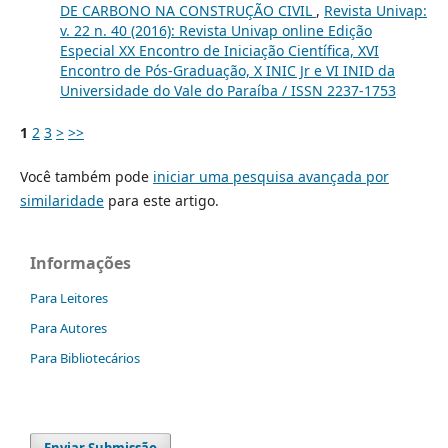
DE CARBONO NA CONSTRUÇÃO CIVIL
,
Revista Univap:
v. 22 n. 40 (2016): Revista Univap online Edição
Especial XX Encontro de Iniciação Científica, XVI
Encontro de Pós-Graduação, X INIC Jr e VI INID da
Universidade do Vale do Paraíba / ISSN 2237-1753
1
2
3
>
>>
Você também pode
iniciar uma pesquisa avançada por
similaridade
para este artigo.
Informações
Para Leitores
Para Autores
Para Bibliotecários