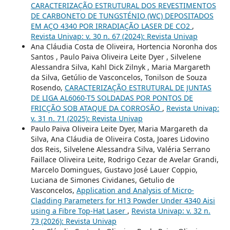
CARACTERIZAÇÃO ESTRUTURAL DOS REVESTIMENTOS
DE CARBONETO DE TUNGSTÉNIO (WC) DEPOSITADOS
EM AÇO 4340 POR IRRADIAÇÃO LASER DE CO2
,
Revista Univap: v. 30 n. 67 (2024): Revista Univap
Ana Cláudia Costa de Oliveira, Hortencia Noronha dos
Santos , Paulo Paiva Oliveira Leite Dyer , Silvelene
Alessandra Silva, Kahl Dick Zilnyk , Maria Margareth
da Silva, Getúlio de Vasconcelos, Tonilson de Souza
Rosendo,
CARACTERIZAÇÃO ESTRUTURAL DE JUNTAS
DE LIGA AL6060-T5 SOLDADAS POR PONTOS DE
FRICÇÃO SOB ATAQUE DA CORROSÃO
,
Revista Univap:
v. 31 n. 71 (2025): Revista Univap
Paulo Paiva Oliveira Leite Dyer, Maria Margareth da
Silva, Ana Cláudia de Oliveira Costa, Joares Lidovino
dos Reis, Silvelene Alessandra Silva, Valéria Serrano
Faillace Oliveira Leite, Rodrigo Cezar de Avelar Grandi,
Marcelo Domingues, Gustavo José Lauer Coppio,
Luciana de Simones Cividanes, Getulio de
Vasconcelos,
Application and Analysis of Micro-
Cladding Parameters for H13 Powder Under 4340 Aisi
using a Fibre Top-Hat Laser
,
Revista Univap: v. 32 n.
73 (2026): Revista Univap