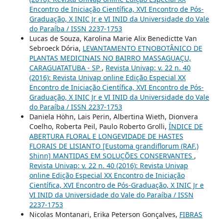
Encontro de Iniciação Científica, XVI Encontro de Pós-
Graduação, X INIC Jr e VI INID da Universidade do Vale
do Paraíba / ISSN 2237-1753
Lucas de Souza, Karolina Marie Alix Benedictte Van
Sebroeck Dória,
LEVANTAMENTO ETNOBOTÂNICO DE
PLANTAS MEDICINAIS NO BAIRRO MASSAGUAÇU,
CARAGUATATUBA - SP
,
Revista Univap: v. 22 n. 40
(2016): Revista Univap online Edição Especial XX
Encontro de Iniciação Científica, XVI Encontro de Pós-
Graduação, X INIC Jr e VI INID da Universidade do Vale
do Paraíba / ISSN 2237-1753
Daniela Höhn, Lais Perin, Albertina Wieth, Dionvera
Coelho, Roberta Peil, Paulo Roberto Grolli,
ÍNDICE DE
ABERTURA FLORAL E LONGEVIDADE DE HASTES
FLORAIS DE LISIANTO [Eustoma grandiflorum (RAF.)
Shinn] MANTIDAS EM SOLUÇÕES CONSERVANTES
,
Revista Univap: v. 22 n. 40 (2016): Revista Univap
online Edição Especial XX Encontro de Iniciação
Científica, XVI Encontro de Pós-Graduação, X INIC Jr e
VI INID da Universidade do Vale do Paraíba / ISSN
2237-1753
Nicolas Montanari, Erika Peterson Gonçalves,
FIBRAS