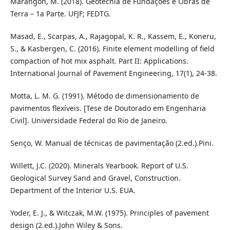
Marangon, M. (2018). Geotecnia de Fundações e Obras de
Terra – 1a Parte. UFJF; FEDTG.
Masad, E., Scarpas, A., Rajagopal, K. R., Kassem, E., Koneru,
S., & Kasbergen, C. (2016). Finite element modelling of field
compaction of hot mix asphalt. Part II: Applications.
International Journal of Pavement Engineering, 17(1), 24-38.
Motta, L. M. G. (1991). Método de dimensionamento de
pavimentos flexíveis. [Tese de Doutorado em Engenharia
Civil]. Universidade Federal do Rio de Janeiro.
Senço, W. Manual de técnicas de pavimentação (2.ed.).Pini.
Willett, J.C. (2020). Minerals Yearbook. Report of U.S.
Geological Survey Sand and Gravel, Construction.
Department of the Interior U.S. EUA.
Yoder, E. J., & Witczak, M.W. (1975). Principles of pavement
design (2.ed.).John Wiley & Sons.