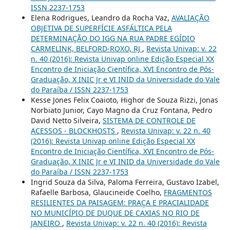
ISSN 2237-1753
Elena Rodrigues, Leandro da Rocha Vaz,
AVALIAÇÃO
OBJETIVA DE SUPERFÍCIE ASFÁLTICA PELA
DETERMINAÇÃO DO IGG NA RUA PADRE EGÍDIO
CARMELINK, BELFORD-ROXO, RJ
,
Revista Univap: v. 22
n. 40 (2016): Revista Univap online Edição Especial XX
Encontro de Iniciação Científica, XVI Encontro de Pós-
Graduação, X INIC Jr e VI INID da Universidade do Vale
do Paraíba / ISSN 2237-1753
Kesse Jones Felix Coaioto, Highor de Souza Rizzi, Jonas
Norbiato Junior, Cayo Magno da Cruz Fontana, Pedro
David Netto Silveira,
SISTEMA DE CONTROLE DE
ACESSOS - BLOCKHOSTS
,
Revista Univap: v. 22 n. 40
(2016): Revista Univap online Edição Especial XX
Encontro de Iniciação Científica, XVI Encontro de Pós-
Graduação, X INIC Jr e VI INID da Universidade do Vale
do Paraíba / ISSN 2237-1753
Ingrid Souza da Silva, Paloma Ferreira, Gustavo Izabel,
Rafaelle Barbosa, Glaucineide Coelho,
FRAGMENTOS
RESILIENTES DA PAISAGEM: PRAÇA E PRACIALIDADE
NO MUNICÍPIO DE DUQUE DE CAXIAS NO RIO DE
JANEIRO
,
Revista Univap: v. 22 n. 40 (2016): Revista