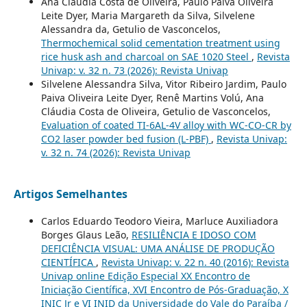
Ana Cláudia Costa de Oliveira, Paulo Paiva Oliveira
Leite Dyer, Maria Margareth da Silva, Silvelene
Alessandra da, Getulio de Vasconcelos,
Thermochemical solid cementation treatment using
rice husk ash and charcoal on SAE 1020 Steel
,
Revista
Univap: v. 32 n. 73 (2026): Revista Univap
Silvelene Alessandra Silva, Vitor Ribeiro Jardim, Paulo
Paiva Oliveira Leite Dyer, Renê Martins Volú, Ana
Cláudia Costa de Oliveira, Getulio de Vasconcelos,
Evaluation of coated TI-6AL-4V alloy with WC-CO-CR by
CO2 laser powder bed fusion (L-PBF)
,
Revista Univap:
v. 32 n. 74 (2026): Revista Univap
Artigos Semelhantes
Carlos Eduardo Teodoro Vieira, Marluce Auxiliadora
Borges Glaus Leão,
RESILIÊNCIA E IDOSO COM
DEFICIÊNCIA VISUAL: UMA ANÁLISE DE PRODUÇÃO
CIENTÍFICA
,
Revista Univap: v. 22 n. 40 (2016): Revista
Univap online Edição Especial XX Encontro de
Iniciação Científica, XVI Encontro de Pós-Graduação, X
INIC Jr e VI INID da Universidade do Vale do Paraíba /