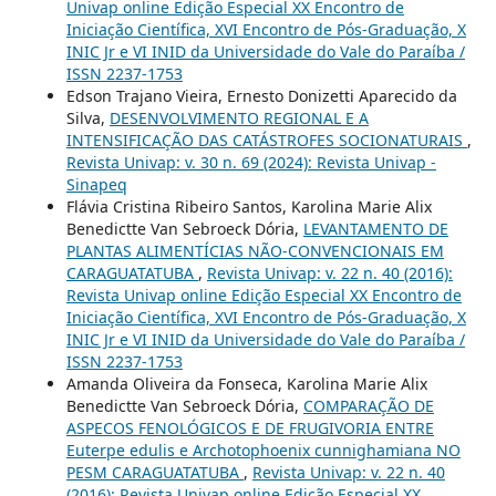
Univap online Edição Especial XX Encontro de
Iniciação Científica, XVI Encontro de Pós-Graduação, X
INIC Jr e VI INID da Universidade do Vale do Paraíba /
ISSN 2237-1753
Edson Trajano Vieira, Ernesto Donizetti Aparecido da
Silva,
DESENVOLVIMENTO REGIONAL E A
INTENSIFICAÇÃO DAS CATÁSTROFES SOCIONATURAIS
,
Revista Univap: v. 30 n. 69 (2024): Revista Univap -
Sinapeq
Flávia Cristina Ribeiro Santos, Karolina Marie Alix
Benedictte Van Sebroeck Dória,
LEVANTAMENTO DE
PLANTAS ALIMENTÍCIAS NÃO-CONVENCIONAIS EM
CARAGUATATUBA
,
Revista Univap: v. 22 n. 40 (2016):
Revista Univap online Edição Especial XX Encontro de
Iniciação Científica, XVI Encontro de Pós-Graduação, X
INIC Jr e VI INID da Universidade do Vale do Paraíba /
ISSN 2237-1753
Amanda Oliveira da Fonseca, Karolina Marie Alix
Benedictte Van Sebroeck Dória,
COMPARAÇÃO DE
ASPECOS FENOLÓGICOS E DE FRUGIVORIA ENTRE
Euterpe edulis e Archotophoenix cunnighamiana NO
PESM CARAGUATATUBA
,
Revista Univap: v. 22 n. 40
(2016): Revista Univap online Edição Especial XX