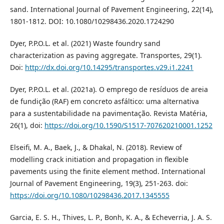
sand. International Journal of Pavement Engineering, 22(14),
1801-1812. DOI: 10.1080/10298436.2020.1724290
Dyer, P.P.O.L. et al. (2021) Waste foundry sand
characterization as paving aggregate. Transportes, 29(1).
Doi:
http://dx.doi.org/10.14295/transportes.v29.i1.2241
Dyer, P.P.O.L. et al. (2021a). O emprego de resíduos de areia
de fundição (RAF) em concreto asfáltico: uma alternativa
para a sustentabilidade na pavimentação. Revista Matéria,
26(1), doi:
https://doi.org/10.1590/S1517-707620210001.1252
Elseifi, M. A., Baek, J., & Dhakal, N. (2018). Review of
modelling crack initiation and propagation in flexible
pavements using the finite element method. International
Journal of Pavement Engineering, 19(3), 251-263. doi:
https://doi.org/10.1080/10298436.2017.1345555
Garcia, E. S. H., Thives, L. P., Bonh, K. A., & Echeverria, J. A. S.