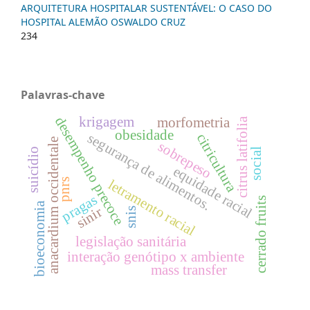
ARQUITETURA HOSPITALAR SUSTENTÁVEL: O CASO DO
HOSPITAL ALEMÃO OSWALDO CRUZ
234
Palavras-chave
krigagem
desempenho precoce
morfometria
citrus latifolia
obesidade
segurança de alimentos.
citricultura
anacardium occidentale
sobrepeso
suicídio
social
equidade racial
letramento racial
pnrs
pragas
cerrado fruits
bioeconomia
sinir
snis
legislação sanitária
interação genótipo x ambiente
mass transfer