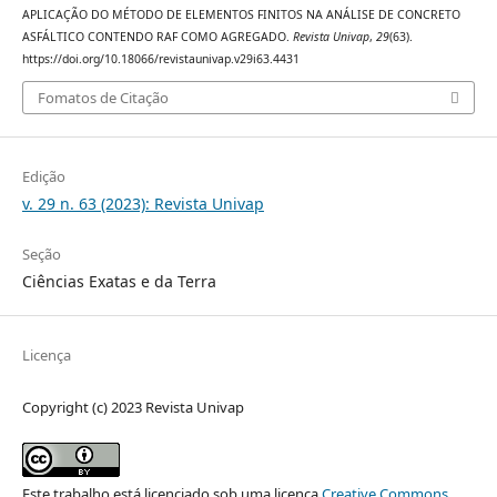
APLICAÇÃO DO MÉTODO DE ELEMENTOS FINITOS NA ANÁLISE DE CONCRETO
ASFÁLTICO CONTENDO RAF COMO AGREGADO.
Revista Univap
,
29
(63).
https://doi.org/10.18066/revistaunivap.v29i63.4431
Fomatos de Citação
Edição
v. 29 n. 63 (2023): Revista Univap
Seção
Ciências Exatas e da Terra
Licença
Copyright (c) 2023 Revista Univap
Este trabalho está licenciado sob uma licença
Creative Commons