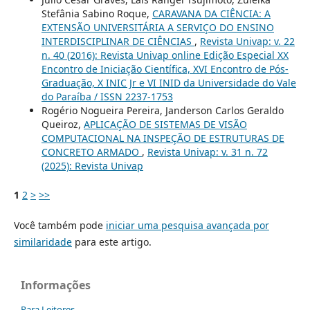
Stefânia Sabino Roque,
CARAVANA DA CIÊNCIA: A
EXTENSÃO UNIVERSITÁRIA A SERVIÇO DO ENSINO
INTERDISCIPLINAR DE CIÊNCIAS
,
Revista Univap: v. 22
n. 40 (2016): Revista Univap online Edição Especial XX
Encontro de Iniciação Científica, XVI Encontro de Pós-
Graduação, X INIC Jr e VI INID da Universidade do Vale
do Paraíba / ISSN 2237-1753
Rogério Nogueira Pereira, Janderson Carlos Geraldo
Queiroz,
APLICAÇÃO DE SISTEMAS DE VISÃO
COMPUTACIONAL NA INSPEÇÃO DE ESTRUTURAS DE
CONCRETO ARMADO
,
Revista Univap: v. 31 n. 72
(2025): Revista Univap
1
2
>
>>
Você também pode
iniciar uma pesquisa avançada por
similaridade
para este artigo.
Informações
Para Leitores