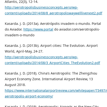
Atlantis, 22(3), 12-14.
http://aerotropolisbusinessconcepts.aero/wp-
content/uploads/2014/08/8_aerotropoliswaywelllivenext2.pdf
Kasarda. J. D. (2013a). Aerotrópolis invadem o mundo. Portal
do Aviador.
https://www.portal
do aviador.com/aerotropolis-
invadem-o-mundo
Kasarda. J. D. (2013b). Airport cities: The Evolution. Airport
World, April-May, 24-27.
http://aerotropolisbusinessconcepts.aero/wp-
content/uploads/2014/08/3_AirportCities_TheEvolution2.pdf
Kasarda. J. D. (2018). China’s Aerotropolis: The Zhengzhou
Airport Economy Zone. International Airport Review, 13
August 2018.
https://www.internationalairportreview.com/whitepaper/73497/
aerotropolis-airport-economy/
Kasarda. J. D. (2019). Aerotropolis: Airports as the New City