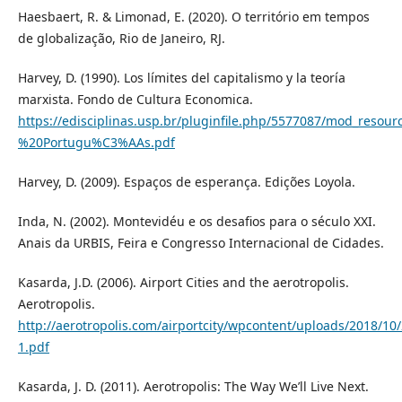
Haesbaert, R. & Limonad, E. (2020). O território em tempos
de globalização, Rio de Janeiro, RJ.
Harvey, D. (1990). Los límites del capitalismo y la teoría
marxista. Fondo de Cultura Economica.
https://edisciplinas.usp.br/pluginfile.php/5577087/mod_reso
%20Portugu%C3%AAs.pdf
Harvey, D. (2009). Espaços de esperança. Edições Loyola.
Inda, N. (2002). Montevidéu e os desafios para o século XXI.
Anais da URBIS, Feira e Congresso Internacional de Cidades.
Kasarda, J.D. (2006). Airport Cities and the aerotropolis.
Aerotropolis.
http://aerotropolis.com/airportcity/wpcontent/uploads/2018/10
1.pdf
Kasarda, J. D. (2011). Aerotropolis: The Way We’ll Live Next.