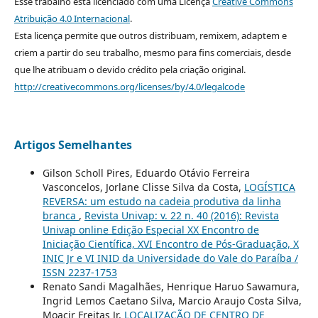
Esse trabalho está licenciado com uma Licença
Creative Commons
Atribuição 4.0 Internacional
.
Esta licença permite que outros distribuam, remixem, adaptem e
criem a partir do seu trabalho, mesmo para fins comerciais, desde
que lhe atribuam o devido crédito pela criação original.
http://creativecommons.org/licenses/by/4.0/legalcode
Artigos Semelhantes
Gilson Scholl Pires, Eduardo Otávio Ferreira
Vasconcelos, Jorlane Clisse Silva da Costa,
LOGÍSTICA
REVERSA: um estudo na cadeia produtiva da linha
branca
,
Revista Univap: v. 22 n. 40 (2016): Revista
Univap online Edição Especial XX Encontro de
Iniciação Científica, XVI Encontro de Pós-Graduação, X
INIC Jr e VI INID da Universidade do Vale do Paraíba /
ISSN 2237-1753
Renato Sandi Magalhães, Henrique Haruo Sawamura,
Ingrid Lemos Caetano Silva, Marcio Araujo Costa Silva,
Moacir Freitas Jr,
LOCALIZAÇÃO DE CENTRO DE