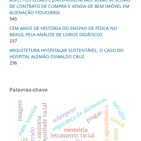
DE CONTRATO DE COMPRA E VENDA DE BEM IMÓVEL EM
ALIENAÇÃO FIDUCIÁRIA
545
CEM ANOS DE HISTÓRIA DO ENSINO DE FÍSICA NO
BRASIL PELA ANÁLISE DE LIVROS DIDÁTICOS
237
ARQUITETURA HOSPITALAR SUSTENTÁVEL: O CASO DO
HOSPITAL ALEMÃO OSWALDO CRUZ
236
Palavras-chave
segurança de alimentos.
suicídio
imagem
equidade racial
mass transfer
sobrepeso
desempenho agronômico
pragas
social
memória
letramento racial
pnrs