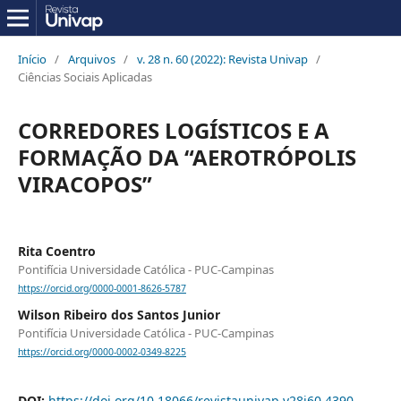
Início
/
Arquivos
/
v. 28 n. 60 (2022): Revista Univap
/
Ciências Sociais Aplicadas
CORREDORES LOGÍSTICOS E A
FORMAÇÃO DA “AEROTRÓPOLIS
VIRACOPOS”
Rita Coentro
Pontifícia Universidade Católica - PUC-Campinas
https://orcid.org/0000-0001-8626-5787
Wilson Ribeiro dos Santos Junior
Pontifícia Universidade Católica - PUC-Campinas
https://orcid.org/0000-0002-0349-8225
DOI:
https://doi.org/10.18066/revistaunivap.v28i60.4390