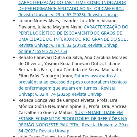
CARACTERIZAÇÃO DO TAKT TIME COMO INDICADOR
DE PERFORMANCE APLICADO AO SETOR CAFEEIRO
,
Revista Univap: v. 29 n. 63 (2023): Revista Univap
Juliano Nunes Alves, Leander Luiz Klein, Viviane
Flaviano, Juliana Mayumi Nishi,
CARACTERIZAÇÃO DO
PERFIL LOGÍSTICO DE ESCOAMENTO DE GRÃOS DE
UMA CIDADE DO INTERIOR DO RIO GRANDE DO SUL
,
Revista Univap: v. 18 n. 32 (2012): Revista Univap
online / ISSN 2237-1753
Renato Canevari Dutra da Silva, Ana Carolina Moraes
de Oliveira , Yasmin Koba Canevari Dutra, Lidiane
Bernardes Faria, Lara Cândida de Sousa Machado,
Elton Brás Camargo Júnior,
Fatores associados à
prevalência ao excesso de peso corporal em técnicos
de enfermagem que atuam em turnos
,
Revista
Univap: v. 32 n. 74 (2026): Revista Univap
Rebeca Gonçalves de Campos Pivetta, Profa. Dra.
Mônica Glória Neumann Spinelli , Profa. Dra. Andrea
Carvalheiro Guerra Matias,
SUSTENTABILIDADE EM
ESTABELECIMENTOS PRODUTORES DE REFEIÇÕES NA
REGIÃO NOROESTE PAULISTA
,
Revista Univap: v. 29 n.
64 (2023): Revista Univap
Julio Cesar Graves, Laís Rangel Tsujimoto, Zuleika