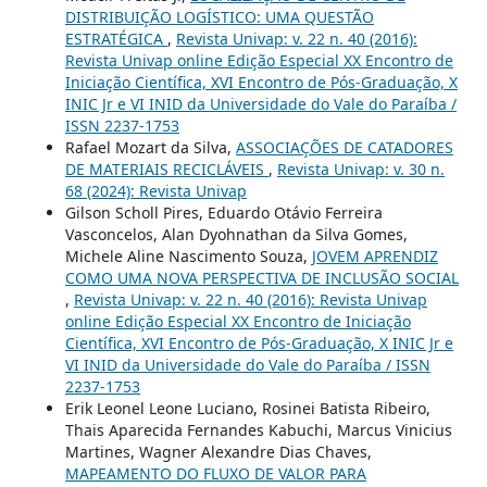
DISTRIBUIÇÃO LOGÍSTICO: UMA QUESTÃO
ESTRATÉGICA
,
Revista Univap: v. 22 n. 40 (2016):
Revista Univap online Edição Especial XX Encontro de
Iniciação Científica, XVI Encontro de Pós-Graduação, X
INIC Jr e VI INID da Universidade do Vale do Paraíba /
ISSN 2237-1753
Rafael Mozart da Silva,
ASSOCIAÇÕES DE CATADORES
DE MATERIAIS RECICLÁVEIS
,
Revista Univap: v. 30 n.
68 (2024): Revista Univap
Gilson Scholl Pires, Eduardo Otávio Ferreira
Vasconcelos, Alan Dyohnathan da Silva Gomes,
Michele Aline Nascimento Souza,
JOVEM APRENDIZ
COMO UMA NOVA PERSPECTIVA DE INCLUSÃO SOCIAL
,
Revista Univap: v. 22 n. 40 (2016): Revista Univap
online Edição Especial XX Encontro de Iniciação
Científica, XVI Encontro de Pós-Graduação, X INIC Jr e
VI INID da Universidade do Vale do Paraíba / ISSN
2237-1753
Erik Leonel Leone Luciano, Rosinei Batista Ribeiro,
Thais Aparecida Fernandes Kabuchi, Marcus Vinicius
Martines, Wagner Alexandre Dias Chaves,
MAPEAMENTO DO FLUXO DE VALOR PARA