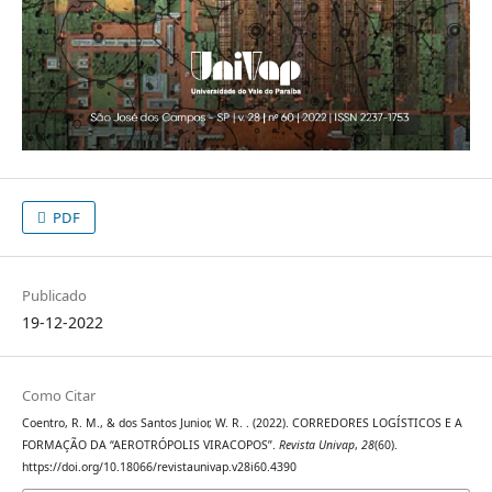
PDF
Publicado
19-12-2022
Como Citar
Coentro, R. M., & dos Santos Junior, W. R. . (2022). CORREDORES LOGÍSTICOS E A
FORMAÇÃO DA “AEROTRÓPOLIS VIRACOPOS”.
Revista Univap
,
28
(60).
https://doi.org/10.18066/revistaunivap.v28i60.4390