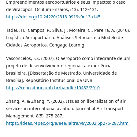
Empreendimentos aeroportuários e seus impactos: o caso
de Viracopos. Oculum Ensaios, (13), 112–131.
https://doi.org/10.24220/2318-0919v0n13a145
.
Tadeu, H., Campos, P., Silva, J., Moreira, C., Pereira, A. (2010).
Logística Aeroportuária: Análises Setoriais e o Modelo de
Cidades-Aeroportos. Cengage Learnig.
Vasconcelos, F.S. (2007). O aeroporto como integrante de um
projeto de desenvolvimento regional: a experiência
brasileira. [Dissertação de Mestrado, Universidade de
Brasília]. Repositório Institucional da UNB.
https://repositorio.unb.br/handle/10482/2910
Zhang, A. & Zhang, Y. (2002). Issues on liberalization of air
services in international aviation. Journal of Air Transport
Management, 8(5), 275-287.
https://ideas.repec.org/a/eee/jaitra/v8y2002i5p275-287.html