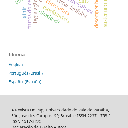
legislação sanitária
frutos do cerrado
sustentabilidade
silvicultura
citrus latifolia
snis
citricultura
morfometria
sinir
obesidade
Idioma
English
Português (Brasil)
Español (España)
A Revista Univap, Universidade do Vale do Paraíba,
São José dos Campos, SP, Brasil. e-ISSN 2237-1753 /
ISSN 1517-3275
Declaração de Direito Autoral