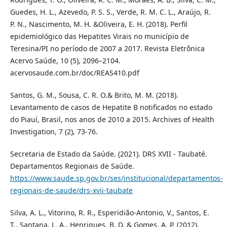
Guedes, H. L., Azevedo, P. S. S., Verde, R. M. C. L., Araújo, R.
P. N., Nascimento, M. H. &Oliveira, E. H. (2018). Perfil
epidemiológico das Hepatites Virais no município de
Teresina/PI no período de 2007 a 2017. Revista Eletrônica
Acervo Saúde, 10 (5), 2096–2104.
acervosaude.com.br/doc/REAS410.pdf
Santos, G. M., Sousa, C. R. O.& Brito, M. M. (2018).
Levantamento de casos de Hepatite B notificados no estado
do Piauí, Brasil, nos anos de 2010 a 2015. Archives of Health
Investigation, 7 (2), 73-76.
Secretaria de Estado da Saúde. (2021). DRS XVII - Taubaté.
Departamentos Regionais de Saúde.
https://www.saude.sp.gov.br/ses/institucional/departamentos-
regionais-de-saude/drs-xvii-taubate
Silva, A. L., Vitorino, R. R., Esperidião-Antonio, V., Santos, E.
T., Santana, L. A., Henriques, B. D. & Gomes, A. P. (2012).