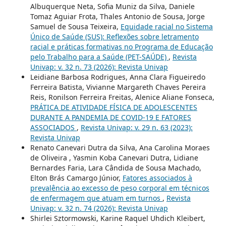
Albuquerque Neta, Sofia Muniz da Silva, Daniele
Tomaz Aguiar Frota, Thales Antonio de Sousa, Jorge
Samuel de Sousa Teixeira,
Equidade racial no Sistema
Único de Saúde (SUS): Reflexões sobre letramento
racial e práticas formativas no Programa de Educação
pelo Trabalho para a Saúde (PET-SAÚDE)
,
Revista
Univap: v. 32 n. 73 (2026): Revista Univap
Leidiane Barbosa Rodrigues, Anna Clara Figueiredo
Ferreira Batista, Vivianne Margareth Chaves Pereira
Reis, Ronilson Ferreira Freitas, Alenice Aliane Fonseca,
PRÁTICA DE ATIVIDADE FÍSICA DE ADOLESCENTES
DURANTE A PANDEMIA DE COVID-19 E FATORES
ASSOCIADOS
,
Revista Univap: v. 29 n. 63 (2023):
Revista Univap
Renato Canevari Dutra da Silva, Ana Carolina Moraes
de Oliveira , Yasmin Koba Canevari Dutra, Lidiane
Bernardes Faria, Lara Cândida de Sousa Machado,
Elton Brás Camargo Júnior,
Fatores associados à
prevalência ao excesso de peso corporal em técnicos
de enfermagem que atuam em turnos
,
Revista
Univap: v. 32 n. 74 (2026): Revista Univap
Shirlei Sztormowski, Karine Raquel Uhdich Kleibert,