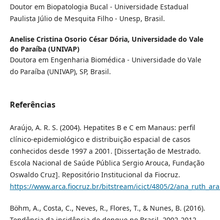
Doutor em Biopatologia Bucal - Universidade Estadual
Paulista Júlio de Mesquita Filho - Unesp, Brasil.
Anelise Cristina Osorio César Dória,
Universidade do Vale
do Paraíba (UNIVAP)
Doutora em Engenharia Biomédica - Universidade do Vale
do Paraíba (UNIVAP), SP, Brasil.
Referências
Araújo, A. R. S. (2004). Hepatites B e C em Manaus: perfil
clínico-epidemiológico e distribuição espacial de casos
conhecidos desde 1997 a 2001. [Dissertação de Mestrado.
Escola Nacional de Saúde Pública Sergio Arouca, Fundação
Oswaldo Cruz]. Repositório Institucional da Fiocruz.
https://www.arca.fiocruz.br/bitstream/icict/4805/2/ana_ruth_a
Böhm, A., Costa, C., Neves, R., Flores, T., & Nunes, B. (2016).
Tendência da incidência de dengue no Brasil, 2002-2012.