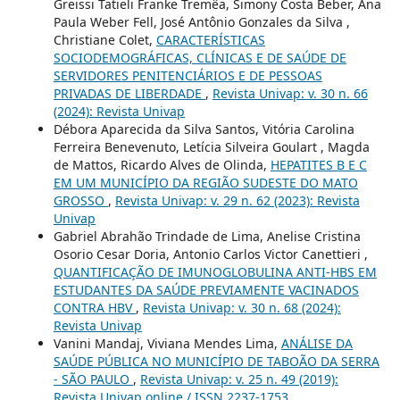
Greissi Tatieli Franke Tremêa, Simony Costa Beber, Ana
Paula Weber Fell, José Antônio Gonzales da Silva ,
Christiane Colet,
CARACTERÍSTICAS
SOCIODEMOGRÁFICAS, CLÍNICAS E DE SAÚDE DE
SERVIDORES PENITENCIÁRIOS E DE PESSOAS
PRIVADAS DE LIBERDADE
,
Revista Univap: v. 30 n. 66
(2024): Revista Univap
Débora Aparecida da Silva Santos, Vitória Carolina
Ferreira Benevenuto, Letícia Silveira Goulart , Magda
de Mattos, Ricardo Alves de Olinda,
HEPATITES B E C
EM UM MUNICÍPIO DA REGIÃO SUDESTE DO MATO
GROSSO
,
Revista Univap: v. 29 n. 62 (2023): Revista
Univap
Gabriel Abrahão Trindade de Lima, Anelise Cristina
Osorio Cesar Doria, Antonio Carlos Victor Canettieri ,
QUANTIFICAÇÃO DE IMUNOGLOBULINA ANTI-HBS EM
ESTUDANTES DA SAÚDE PREVIAMENTE VACINADOS
CONTRA HBV
,
Revista Univap: v. 30 n. 68 (2024):
Revista Univap
Vanini Mandaj, Viviana Mendes Lima,
ANÁLISE DA
SAÚDE PÚBLICA NO MUNICÍPIO DE TABOÃO DA SERRA
- SÃO PAULO
,
Revista Univap: v. 25 n. 49 (2019):
Revista Univap online / ISSN 2237-1753