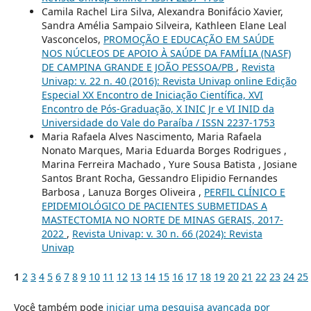
Camila Rachel Lira Silva, Alexandra Bonifácio Xavier,
Sandra Amélia Sampaio Silveira, Kathleen Elane Leal
Vasconcelos,
PROMOÇÃO E EDUCAÇÃO EM SAÚDE
NOS NÚCLEOS DE APOIO À SAÚDE DA FAMÍLIA (NASF)
DE CAMPINA GRANDE E JOÃO PESSOA/PB
,
Revista
Univap: v. 22 n. 40 (2016): Revista Univap online Edição
Especial XX Encontro de Iniciação Científica, XVI
Encontro de Pós-Graduação, X INIC Jr e VI INID da
Universidade do Vale do Paraíba / ISSN 2237-1753
Maria Rafaela Alves Nascimento, Maria Rafaela
Nonato Marques, Maria Eduarda Borges Rodrigues ,
Marina Ferreira Machado , Yure Sousa Batista , Josiane
Santos Brant Rocha, Gessandro Elipidio Fernandes
Barbosa , Lanuza Borges Oliveira ,
PERFIL CLÍNICO E
EPIDEMIOLÓGICO DE PACIENTES SUBMETIDAS A
MASTECTOMIA NO NORTE DE MINAS GERAIS, 2017-
2022
,
Revista Univap: v. 30 n. 66 (2024): Revista
Univap
1
2
3
4
5
6
7
8
9
10
11
12
13
14
15
16
17
18
19
20
21
22
23
24
25
Você também pode
iniciar uma pesquisa avançada por