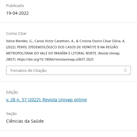
Publicado
19-04-2022
Como Citar
Vieira Mendes, G., Carlos Victor Canettieri, A., & Cristina Osorio César Dória, A.
(2022). PERFIL EPIDEMIOLÓGICO DOS CASOS DE HEPATITE B NA REGIÃO
METROPOLITANA DO VALE DO PARAÍBA E LITORAL NORTE.
Revista Univap
,
28
(57). https://doi.org/10.18066/revistaunivap.v28i57.2625
Fomatos de Citação
Edição
v. 28 n. 57 (2022): Revista Univap online
Seção
Ciências da Saúde