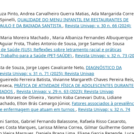
uza Pinto, Andrea Carvalheiro Guerra Matias, Ada Margarida Corre
pinelli,
QUALIDADE DO MENU INFANTIL EM RESTAURANTES DE
PAULO E DA BAIXADA SANTISTA
,
Revista Univap: v. 30 n. 66 (2024):
en Maria Moreira Machado , Maria Albaniza Fernandes Albuquerque
 Aguiar Frota, Thales Antonio de Sousa, Jorge Samuel de Sousa
de Saúde (SUS): Reflexões sobre letramento racial e práticas
 Trabalho para a Saúde (PET-SAÚDE)
,
Revista Univap: v. 32 n. 73 (20
ta de Souza, Jorge Lopes Cavalcante Neto,
DIAGNÓSTICO DA
evista Univap: v. 31 n. 71 (2025): Revista Univap
gueiredo Ferreira Batista, Vivianne Margareth Chaves Pereira Reis
Fonseca,
PRÁTICA DE ATIVIDADE FÍSICA DE ADOLESCENTES DURANTE
CIADOS
,
Revista Univap: v. 29 n. 63 (2023): Revista Univap
ina Moraes de Oliveira , Yasmin Koba Canevari Dutra, Lidiane
achado, Elton Brás Camargo Júnior,
Fatores associados à prevalênc
s de enfermagem que atuam em turnos
,
Revista Univap: v. 32 n. 74
i Santos, Gabriel Fernando Balassone, Rafaela Risso Casaroto,
gues Costa Marques, Larissa Milena Correa, Gilmar Guilherme Gome
ro Vieira Marques, Daniela Braga Lima, Eliane Garcia Rezende, Luc