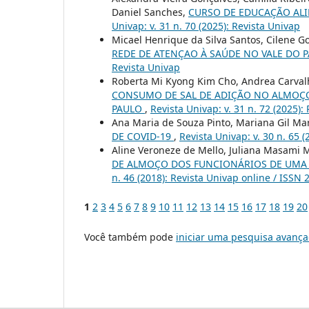
Daniel Sanches,
CURSO DE EDUCAÇÃO ALI
Univap: v. 31 n. 70 (2025): Revista Univap
Micael Henrique da Silva Santos, Cilene G
REDE DE ATENÇAO À SAÚDE NO VALE DO P
Revista Univap
Roberta Mi Kyong Kim Cho, Andrea Carval
CONSUMO DE SAL DE ADIÇÃO NO ALMOÇO
PAULO
,
Revista Univap: v. 31 n. 72 (2025):
Ana Maria de Souza Pinto, Mariana Gil Ma
DE COVID-19
,
Revista Univap: v. 30 n. 65 
Aline Veroneze de Mello, Juliana Masami 
DE ALMOÇO DOS FUNCIONÁRIOS DE UMA 
n. 46 (2018): Revista Univap online / ISSN
1
2
3
4
5
6
7
8
9
10
11
12
13
14
15
16
17
18
19
20
Você também pode
iniciar uma pesquisa avança