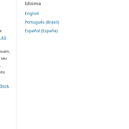
Idioma
English
Português (Brasil)
Español (España)
a
 4.0
ibuam,
 seu
,
ito
/by/4.