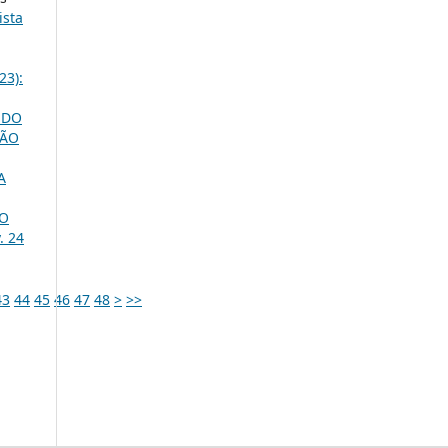
ista
23):
 DO
SÃO
A
IO
. 24
43
44
45
46
47
48
>
>>