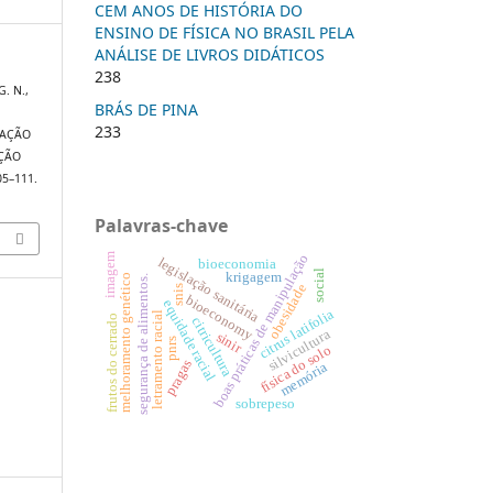
CEM ANOS DE HISTÓRIA DO
ENSINO DE FÍSICA NO BRASIL PELA
ANÁLISE DE LIVROS DIDÁTICOS
238
G. N.,
BRÁS DE PINA
233
TAÇÃO
ÇÃO
105–111.
1
Palavras-chave
boas práticas de manipulação
imagem
legislação sanitária
bioeconomia
social
krigagem
melhoramento genético
segurança de alimentos.
obesidade
snis
bioeconomy
equidade racial
citrus latifolia
letramento racial
frutos do cerrado
citricultura
silvicultura
sinir
pnrs
física do solo
pragas
memória
sobrepeso