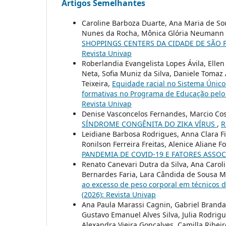
Artigos Semelhantes
Caroline Barboza Duarte, Ana Maria de So
Nunes da Rocha, Mônica Glória Neumann S
SHOPPINGS CENTERS DA CIDADE DE SÃO 
Revista Univap
Roberlandia Evangelista Lopes Ávila, Ell
Neta, Sofia Muniz da Silva, Daniele Tomaz
Teixeira,
Equidade racial no Sistema Único 
formativas no Programa de Educação pelo
Revista Univap
Denise Vasconcelos Fernandes, Marcio Cos
SÍNDROME CONGÊNITA DO ZIKA VÍRUS
,
R
Leidiane Barbosa Rodrigues, Anna Clara Fi
Ronilson Ferreira Freitas, Alenice Aliane 
PANDEMIA DE COVID-19 E FATORES ASSO
Renato Canevari Dutra da Silva, Ana Carol
Bernardes Faria, Lara Cândida de Sousa M
ao excesso de peso corporal em técnico
(2026): Revista Univap
Ana Paula Marassi Cagnin, Gabriel Brandan
Gustavo Emanuel Alves Silva, Julia Rodri
Alexandra Vieira Gonçalves, Camilla Ribei