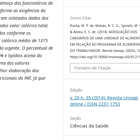
almoço dos funcionários de
forme as exigências do
Como Citar
ram coletados dados dos
os valor calórico total,
Rocha, M. P. da, Matias, A. C. G., Spinelli, M. 
& Abreu, E. S. de. (2014). ADEQUAÇÃO DOS
ados conforme os
CARDÁPIOS DE UMA UNIDADE DE ALIMEN
 calórico médio de 1375
EM RELAÇÃO AO PROGRAMA DE ALIMENTA
ão vigente. O percentual de
DO TRABALHADOR.
Revista Univap
,
20
(35), 
% e lipídios acima do
https://doi.org/10.18066/revunivap.v20i35.21
ima dos valores
Fomatos de Citação
lhor elaboração dos
icionais do PAT, já que
Edição
v. 20 n. 35 (2014): Revista Univap
online / ISSN 2237-1753
Seção
Ciências da Saúde