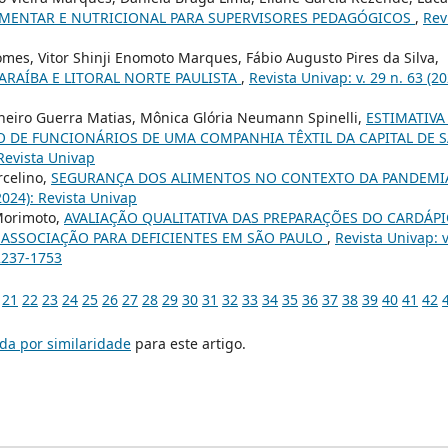
MENTAR E NUTRICIONAL PARA SUPERVISORES PEDAGÓGICOS
,
Rev
omes, Vitor Shinji Enomoto Marques, Fábio Augusto Pires da Silva,
ARAÍBA E LITORAL NORTE PAULISTA
,
Revista Univap: v. 29 n. 63 (20
heiro Guerra Matias, Mônica Glória Neumann Spinelli,
ESTIMATIVA
 DE FUNCIONÁRIOS DE UMA COMPANHIA TÊXTIL DA CAPITAL DE 
 Revista Univap
rcelino,
SEGURANÇA DOS ALIMENTOS NO CONTEXTO DA PANDEMI
(2024): Revista Univap
Morimoto,
AVALIAÇÃO QUALITATIVA DAS PREPARAÇÕES DO CARDÁP
ASSOCIAÇÃO PARA DEFICIENTES EM SÃO PAULO
,
Revista Univap: v
 2237-1753
21
22
23
24
25
26
27
28
29
30
31
32
33
34
35
36
37
38
39
40
41
42
da por similaridade
para este artigo.