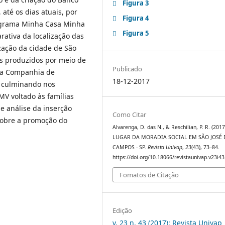
Figura 3
até os dias atuais, por
Figura 4
rograma Minha Casa Minha
Figura 5
arativa da localização das
ização da cidade de São
is produzidos por meio de
Publicado
m a Companhia de
18-12-2017
, culminando nos
 voltado às famílias
de análise da inserção
Como Citar
sobre a promoção do
Alvarenga, D. das N., & Reschilian, P. R. (2017
LUGAR DA MORADIA SOCIAL EM SÃO JOSÉ
CAMPOS - SP.
Revista Univap
,
23
(43), 73–84.
https://doi.org/10.18066/revistaunivap.v23i4
Fomatos de Citação
Edição
v. 23 n. 43 (2017): Revista Univap