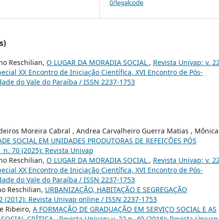
0/legalcode
s)
no Reschilian,
O LUGAR DA MORADIA SOCIAL
,
Revista Univap: v. 22
ecial XX Encontro de Iniciação Científica, XVI Encontro de Pós-
idade do Vale do Paraíba / ISSN 2237-1753
deiros Moreira Cabral , Andrea Carvalheiro Guerra Matias , Mônica
ADE SOCIAL EM UNIDADES PRODUTORAS DE REFEIÇÕES PÓS
1 n. 70 (2025): Revista Univap
no Reschilian,
O LUGAR DA MORADIA SOCIAL
,
Revista Univap: v. 22
ecial XX Encontro de Iniciação Científica, XVI Encontro de Pós-
idade do Vale do Paraíba / ISSN 2237-1753
o Reschilian,
URBANIZAÇÃO, HABITAÇÃO E SEGREGAÇÃO
32 (2012): Revista Univap online / ISSN 2237-1753
e Ribeiro,
A FORMAÇÃO DE GRADUAÇÃO EM SERVIÇO SOCIAL E AS
 SOCIAL CRÍTICA
,
Revista Univap: v. 22 n. 40 (2016): Revista Univap