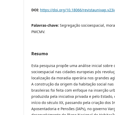
DOI:
https://doi.org/10.18066/revistaunivap.v23
Palavras-chave:
Segregação socioespacial, morad
PMCMV.
Resumo
Esta pesquisa propõe uma análise inicial sobre
socioespacial nas cidades europeias pós revoluçã
localização da moradia operária nos grandes ag
A construção da origem da habitação social nas 
brasileiras foi feita com enfoque na inserção u
produzida pela iniciativa privada e pelo Estado,
início do século XX, passando pela criação dos In
Aposentadoria e Pensões (IAPs), no governo Varg
desenvolvimento do Plano Nacional de Habitaçã