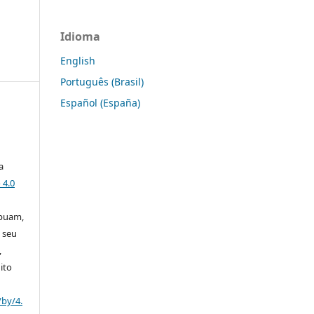
Idioma
English
Português (Brasil)
Español (España)
a
 4.0
ibuam,
 seu
,
ito
/by/4.