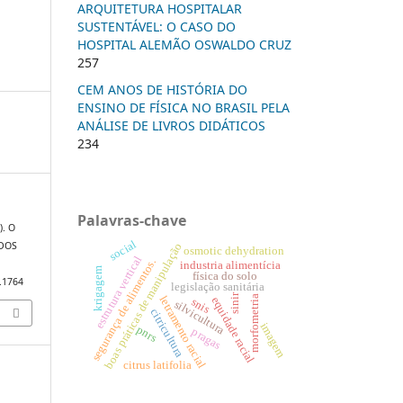
ARQUITETURA HOSPITALAR
SUSTENTÁVEL: O CASO DO
HOSPITAL ALEMÃO OSWALDO CRUZ
257
CEM ANOS DE HISTÓRIA DO
ENSINO DE FÍSICA NO BRASIL PELA
ANÁLISE DE LIVROS DIDÁTICOS
234
Palavras-chave
). O
social
 DOS
boas práticas de manipulação
osmotic dehydration
estrutura vertical
segurança de alimentos.
industria alimentícia
krigagem
física do solo
3.1764
legislação sanitária
sinir
morfometria
letramento racial
equidade racial
snis
silvicultura
citricultura
imagem
pnrs
pragas
citrus latifolia