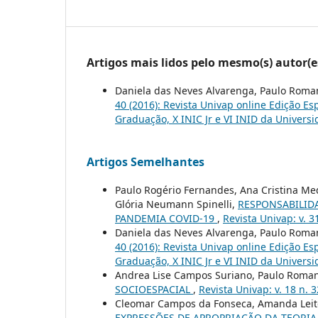
Artigos mais lidos pelo mesmo(s) autor(e
Daniela das Neves Alvarenga, Paulo Roma
40 (2016): Revista Univap online Edição Esp
Graduação, X INIC Jr e VI INID da Univers
Artigos Semelhantes
Paulo Rogério Fernandes, Ana Cristina Me
Glória Neumann Spinelli,
RESPONSABILID
PANDEMIA COVID-19
,
Revista Univap: v. 3
Daniela das Neves Alvarenga, Paulo Roma
40 (2016): Revista Univap online Edição Esp
Graduação, X INIC Jr e VI INID da Univers
Andrea Lise Campos Suriano, Paulo Roman
SOCIOESPACIAL
,
Revista Univap: v. 18 n. 
Cleomar Campos da Fonseca, Amanda Leit
EXPRESSÕES DE APROPRIAÇÃO DA TEORIA