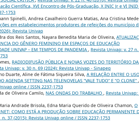
iação Científica, XVI Encontro de Pós-Graduação, X INIC Jr e VI INID
237-1753
nn Spinelli, Andrea Cavalheiro Guerra Matias, Ana Cristina Mede
 ações em estabelecimentos produtores de refeições do município 
(2026): Revista Univap
ra dos Reis Santos, Nayara Benedita Maria de Oliveira,
ATUALIZA
ÂNCIA DO GÊNERO FEMININO EM ESPAÇOS DE EDUCAÇÃO
DADE UNIVAP – EM TEMPOS DE PANDEMIA
,
Revista Univap: v. 27 n.
1753
Gomes,
RADIODIFUSÃO PÚBLICA E NOVAS VOZES DO TERRITÓRIO DA
ta Univap: v. 30 n. 69 (2024): Revista Univap - Sinapeq
mo Duarte, Aline de Fátima Siqueira Silva,
A RELAÇÃO ENTRE O US
DO AGENDA SETTING NAS TELENOVELAS “VALE TUDO” E “O CLONE”
 Univap online / ISSN 2237-1753
da de Oliveira Camilo,
NAS ONDAS DO TRABALHO
,
Revista Univap: 
 Maria Andrade Brisola, Edna Maria Querido de Oliveira Chamon,
O
ERNET: COMO ESTÁ A PRODUÇÃO SOBRE EDUCAÇÃO PERMANENTE 
1 n. 37 (2015): Revista Univap online / ISSN 2237-1753