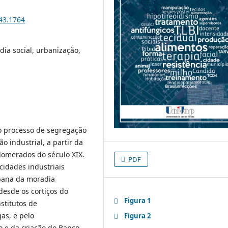
i43.1764
ia social, urbanização,
 o processo de segregação
o industrial, a partir da
lomerados do século XIX.
PDF
cidades industriais
rbana da moradia
 desde os cortiços do
Figura 1
stitutos de
as, e pelo
Figura 2
o e da criação do Banco