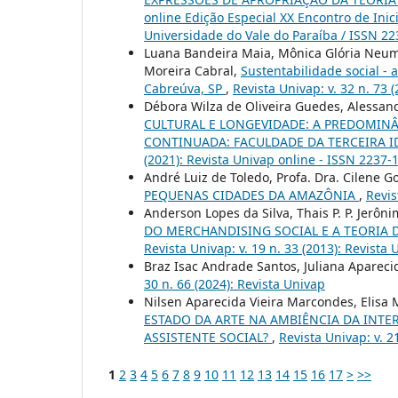
online Edição Especial XX Encontro de Inic
Universidade do Vale do Paraíba / ISSN 2
Luana Bandeira Maia, Mônica Glória Neuma
Moreira Cabral,
Sustentabilidade social -
Cabreúva, SP
,
Revista Univap: v. 32 n. 73 
Débora Wilza de Oliveira Guedes, Alessand
CULTURAL E LONGEVIDADE: A PREDOMIN
CONTINUADA: FACULDADE DA TERCEIRA I
(2021): Revista Univap online - ISSN 2237-
André Luiz de Toledo, Profa. Dra. Cilene 
PEQUENAS CIDADES DA AMAZÔNIA
,
Revis
Anderson Lopes da Silva, Thais P. P. Jerôni
DO MERCHANDISING SOCIAL E A TEORIA 
Revista Univap: v. 19 n. 33 (2013): Revista
Braz Isac Andrade Santos, Juliana Apareci
30 n. 66 (2024): Revista Univap
Nilsen Aparecida Vieira Marcondes, Elisa
ESTADO DA ARTE NA AMBIÊNCIA DA INT
ASSISTENTE SOCIAL?
,
Revista Univap: v. 2
1
2
3
4
5
6
7
8
9
10
11
12
13
14
15
16
17
>
>>