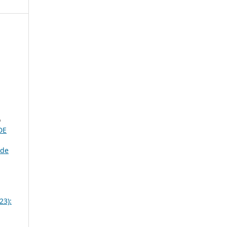
o
DE
ade
23):