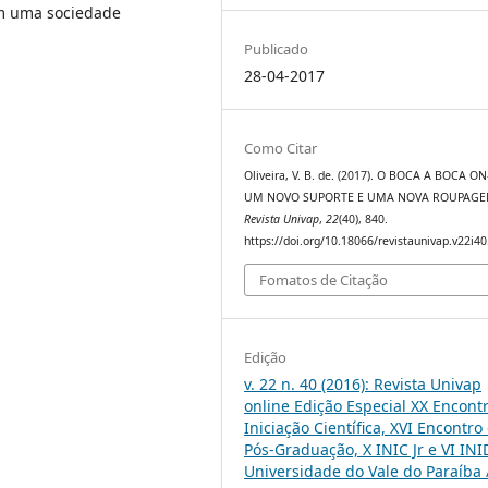
em uma sociedade
Publicado
28-04-2017
Como Citar
Oliveira, V. B. de. (2017). O BOCA A BOCA ON
UM NOVO SUPORTE E UMA NOVA ROUPAGE
Revista Univap
,
22
(40), 840.
https://doi.org/10.18066/revistaunivap.v22i4
Fomatos de Citação
Edição
v. 22 n. 40 (2016): Revista Univap
online Edição Especial XX Encont
Iniciação Científica, XVI Encontro
Pós-Graduação, X INIC Jr e VI INI
Universidade do Vale do Paraíba 