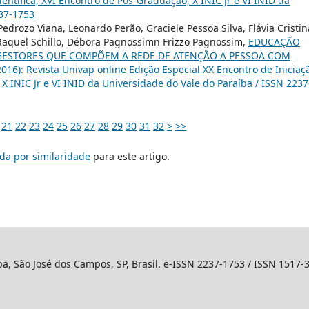
ientífica, XVI Encontro de Pós-Graduação, X INIC Jr e VI INID da
237-1753
drozo Viana, Leonardo Perão, Graciele Pessoa Silva, Flávia Cristin
 Raquel Schillo, Débora Pagnossimn Frizzo Pagnossim,
EDUCAÇÃO
 GESTORES QUE COMPÕEM A REDE DE ATENÇÃO A PESSOA COM
(2016): Revista Univap online Edição Especial XX Encontro de Iniciaç
 X INIC Jr e VI INID da Universidade do Vale do Paraíba / ISSN 2237
21
22
23
24
25
26
27
28
29
30
31
32
>
>>
da por similaridade
para este artigo.
ba, São José dos Campos, SP, Brasil. e-ISSN 2237-1753 / ISSN 1517-