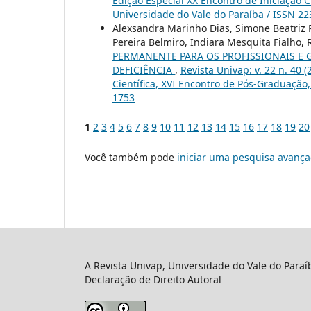
Edição Especial XX Encontro de Iniciação C
Universidade do Vale do Paraíba / ISSN 2
Alexsandra Marinho Dias, Simone Beatriz Pe
Pereira Belmiro, Indiara Mesquita Fialho,
PERMANENTE PARA OS PROFISSIONAIS E
DEFICIÊNCIA
,
Revista Univap: v. 22 n. 40 
Científica, XVI Encontro de Pós-Graduação,
1753
1
2
3
4
5
6
7
8
9
10
11
12
13
14
15
16
17
18
19
20
Você também pode
iniciar uma pesquisa avança
A Revista Univap, Universidade do Vale do Paraí
Declaração de Direito Autoral