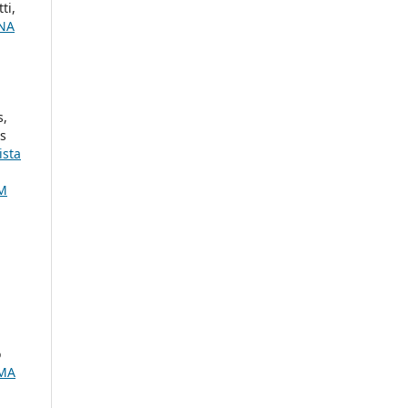
ti,
NA
s,
as
ista
M
o
RMA