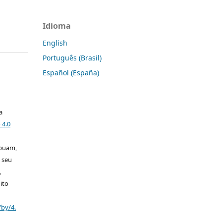
Idioma
English
Português (Brasil)
Español (España)
a
 4.0
ibuam,
 seu
,
ito
/by/4.