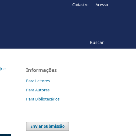
Cadastro
Acesso
Buscar
Jr e
Informações
Para Leitores
Para Autores
Para Bibliotecários
Enviar Submissão