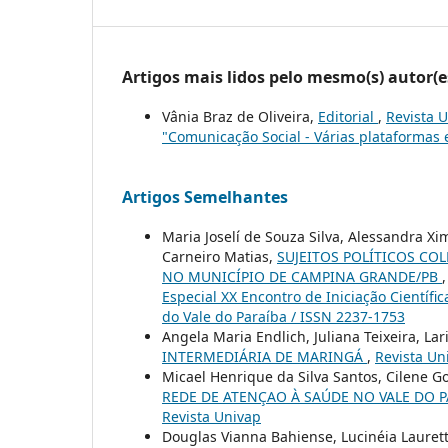
Artigos mais lidos pelo mesmo(s) autor(e
Vânia Braz de Oliveira,
Editorial
,
Revista U
"Comunicação Social - Várias plataformas e
Artigos Semelhantes
Maria Joselí de Souza Silva, Alessandra X
Carneiro Matias,
SUJEITOS POLÍTICOS CO
NO MUNICÍPIO DE CAMPINA GRANDE/PB
Especial XX Encontro de Iniciação Científi
do Vale do Paraíba / ISSN 2237-1753
Angela Maria Endlich, Juliana Teixeira, La
INTERMEDIÁRIA DE MARINGÁ
,
Revista Uni
Micael Henrique da Silva Santos, Cilene G
REDE DE ATENÇAO À SAÚDE NO VALE DO P
Revista Univap
Douglas Vianna Bahiense, Lucinéia Laurett