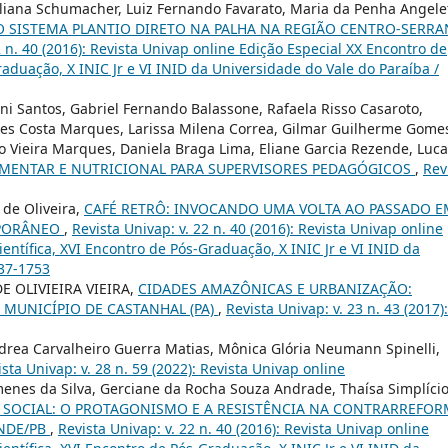
Juliana Schumacher, Luiz Fernando Favarato, Maria da Penha Angelet
 SISTEMA PLANTIO DIRETO NA PALHA NA REGIÃO CENTRO-SERRA
2 n. 40 (2016): Revista Univap online Edição Especial XX Encontro de
Graduação, X INIC Jr e VI INID da Universidade do Vale do Paraíba /
i Santos, Gabriel Fernando Balassone, Rafaela Risso Casaroto,
gues Costa Marques, Larissa Milena Correa, Gilmar Guilherme Gome
ro Vieira Marques, Daniela Braga Lima, Eliane Garcia Rezende, Luc
MENTAR E NUTRICIONAL PARA SUPERVISORES PEDAGÓGICOS
,
Rev
 de Oliveira,
CAFÉ RETRÔ: INVOCANDO UMA VOLTA AO PASSADO E
PORÂNEO
,
Revista Univap: v. 22 n. 40 (2016): Revista Univap online
ientífica, XVI Encontro de Pós-Graduação, X INIC Jr e VI INID da
237-1753
 OLIVIEIRA VIEIRA,
CIDADES AMAZÔNICAS E URBANIZAÇÃO:
 MUNICÍPIO DE CASTANHAL (PA)
,
Revista Univap: v. 23 n. 43 (2017):
ndrea Carvalheiro Guerra Matias, Mônica Glória Neumann Spinelli,
ista Univap: v. 28 n. 59 (2022): Revista Univap online
imenes da Silva, Gerciane da Rocha Souza Andrade, Thaísa Simplíci
O SOCIAL: O PROTAGONISMO E A RESISTÊNCIA NA CONTRARREFO
ANDE/PB
,
Revista Univap: v. 22 n. 40 (2016): Revista Univap online