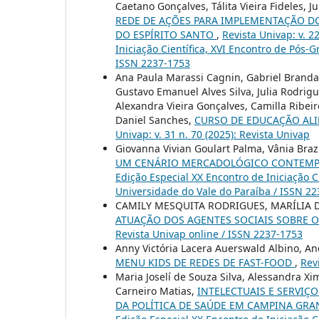
Caetano Gonçalves, Tálita Vieira Fideles, 
REDE DE AÇÕES PARA IMPLEMENTAÇÃO DO
DO ESPÍRITO SANTO
,
Revista Univap: v. 2
Iniciação Científica, XVI Encontro de Pós-
ISSN 2237-1753
Ana Paula Marassi Cagnin, Gabriel Brandan
Gustavo Emanuel Alves Silva, Julia Rodri
Alexandra Vieira Gonçalves, Camilla Ribei
Daniel Sanches,
CURSO DE EDUCAÇÃO ALI
Univap: v. 31 n. 70 (2025): Revista Univap
Giovanna Vivian Goulart Palma, Vânia Braz
UM CENÁRIO MERCADOLÓGICO CONTEM
Edição Especial XX Encontro de Iniciação C
Universidade do Vale do Paraíba / ISSN 2
CAMILY MESQUITA RODRIGUES, MARÍLIA DE
ATUAÇÃO DOS AGENTES SOCIAIS SOBRE O
Revista Univap online / ISSN 2237-1753
Anny Victória Lacera Auerswald Albino, A
MENU KIDS DE REDES DE FAST-FOOD
,
Rev
Maria Joselí de Souza Silva, Alessandra X
Carneiro Matias,
INTELECTUAIS E SERVIÇ
DA POLÍTICA DE SAÚDE EM CAMPINA GR