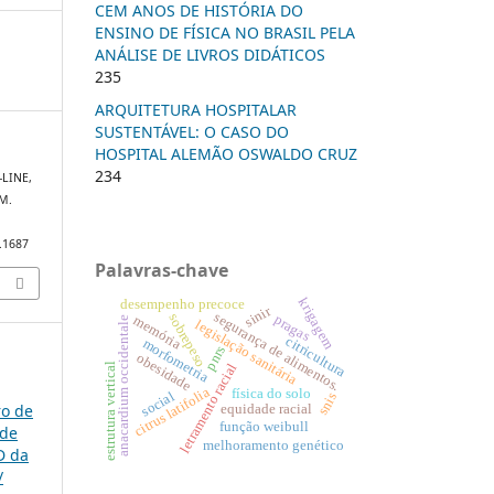
CEM ANOS DE HISTÓRIA DO
ENSINO DE FÍSICA NO BRASIL PELA
ANÁLISE DE LIVROS DIDÁTICOS
235
ARQUITETURA HOSPITALAR
SUSTENTÁVEL: O CASO DO
HOSPITAL ALEMÃO OSWALDO CRUZ
234
-LINE,
M.
0.1687
Palavras-chave
krigagem
desempenho precoce
sinir
segurança de alimentos.
sobrepeso
pragas
memória
anacardium occidentale
legislação sanitária
citricultura
morfometria
pnrs
obesidade
estrutura vertical
letramento racial
citrus latifolia
física do solo
social
snis
ro de
equidade racial
função weibull
 de
melhoramento genético
D da
/