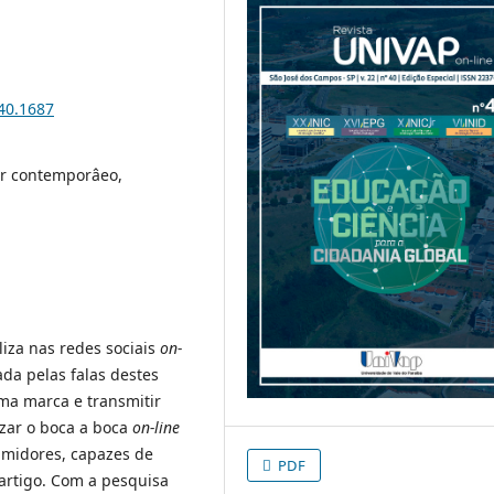
i40.1687
or contemporâeo,
iza nas redes sociais
on-
da pelas falas destes
ma marca e transmitir
izar o boca a boca
on-line
umidores, capazes de
PDF
 artigo. Com a pesquisa