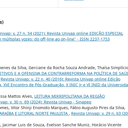
s)
nivap: v. 27 n. 54 (2021): Revista Univap online EDIÇÃO ESPECIAL
 múltiplas vozes: do off-line ao on-line" - ISSN 2237-1753
imenes da Silva, Gerciane da Rocha Souza Andrade, Thaísa Simplíci
LETIVOS E A OFENSIVA DA CONTRARREFORMA NA POLÍTICA DE SAÚ
,
Revista Univap: v. 22 n. 40 (2016): Revista Univap online Edição
ca, XVI Encontro de Pós-Graduação, X INIC Jr e VI INID da Universid
rissa Mattos Alves,
LEITURA MIKRIPOLITANA DA REGIÃO
vap: v. 30 n. 69 (2024): Revista Univap - Sinapeq
omes, Vitor Shinji Enomoto Marques, Fábio Augusto Pires da Silva,
ARAÍBA E LITORAL NORTE PAULISTA
,
Revista Univap: v. 29 n. 63 (20
, Jacimar Luis de Souza, Evelson Sanche Muniz, Horácio Vicente