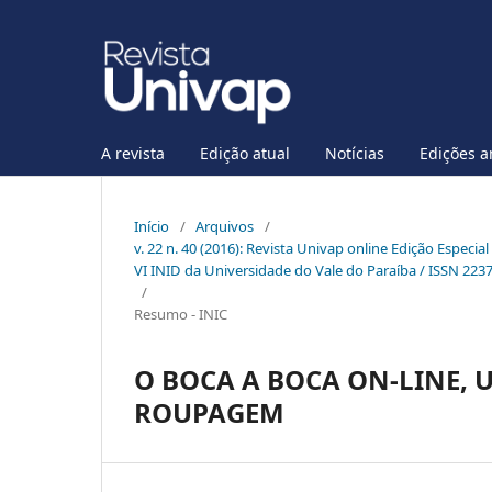
A revista
Edição atual
Notícias
Edições a
Início
/
Arquivos
/
v. 22 n. 40 (2016): Revista Univap online Edição Especia
VI INID da Universidade do Vale do Paraíba / ISSN 223
/
Resumo - INIC
O BOCA A BOCA ON-LINE,
ROUPAGEM