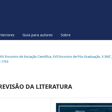
nteriores
Guia para autores
Sobre
l XX Encontro de Iniciação Científica, XVI Encontro de Pós-Graduação, X INIC 
7-1753
EVISÂO DA LITERATURA