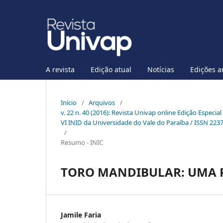
A revista
Edição atual
Notícias
Edições a
Início
/
Arquivos
/
v. 22 n. 40 (2016): Revista Univap online Edição Especia
VI INID da Universidade do Vale do Paraíba / ISSN 223
/
Resumo - INIC
TORO MANDIBULAR: UMA R
Jamile Faria