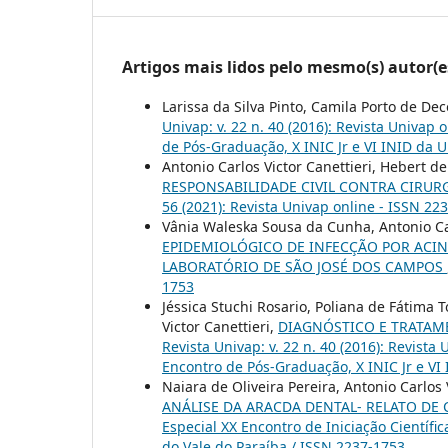
Artigos mais lidos pelo mesmo(s) autor(e
Larissa da Silva Pinto, Camila Porto de De
Univap: v. 22 n. 40 (2016): Revista Univap 
de Pós-Graduação, X INIC Jr e VI INID da 
Antonio Carlos Victor Canettieri, Hebert 
RESPONSABILIDADE CIVIL CONTRA CIRUR
56 (2021): Revista Univap online - ISSN 22
Vânia Waleska Sousa da Cunha, Antonio Car
EPIDEMIOLÓGICO DE INFECÇÃO POR ACI
LABORATÓRIO DE SÃO JOSÉ DOS CAMPOS
1753
Jéssica Stuchi Rosario, Poliana de Fátima 
Victor Canettieri,
DIAGNÓSTICO E TRATAM
Revista Univap: v. 22 n. 40 (2016): Revista
Encontro de Pós-Graduação, X INIC Jr e VI
Naiara de Oliveira Pereira, Antonio Carlos 
ANÁLISE DA ARACDA DENTAL- RELATO DE
Especial XX Encontro de Iniciação Científi
do Vale do Paraíba / ISSN 2237-1753