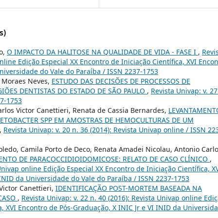
s)
co,
O IMPACTO DA HALITOSE NA QUALIDADE DE VIDA - FASE I
,
Revi
online Edição Especial XX Encontro de Iniciação Científica, XVI Enco
Universidade do Vale do Paraíba / ISSN 2237-1753
de Moraes Neves,
ESTUDO DAS DECISÕES DE PROCESSOS DE
GIÕES DENTISTAS DO ESTADO DE SÃO PAULO
,
Revista Univap: v. 27
37-1753
los Victor Canettieri, Renata de Cassia Bernardes,
LEVANTAMENT
NETOBACTER SPP EM AMOSTRAS DE HEMOCULTURAS DE UM
,
Revista Univap: v. 20 n. 36 (2014): Revista Univap online / ISSN 22
Toledo, Camila Porto de Deco, Renata Amadei Nicolau, Antonio Carl
ENTO DE PARACOCCIDIOIDOMICOSE: RELATO DE CASO CLÍNICO
,
 Univap online Edição Especial XX Encontro de Iniciação Científica, X
 INID da Universidade do Vale do Paraíba / ISSN 2237-1753
Victor Canettieri,
IDENTIFICAÇÃO POST-MORTEM BASEADA NA
 CASO
,
Revista Univap: v. 22 n. 40 (2016): Revista Univap online Edi
ca, XVI Encontro de Pós-Graduação, X INIC Jr e VI INID da Universid