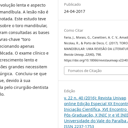
Publicado
volução lenta e aspecto
24-04-2017
 mandíbula. A lesão não é
notada. Este estudo teve
 sobre o toro mandibular,
Como Citar
oram consultadas as bases
Faria, J., Morais, G., Canettieri, A. C. V., Amad
vras-chave “toro
Nicolau, R., & Porto de Deco, C. (2017). TORO
lecionando apenas
MANDIBULAR: UMA REVISÂO DA LITERATU
década. O exame clínico e
Revista Univap
,
22
(40), 798.
 crescimento lento e
https://doi.org/10.18066/revistaunivap.v22i4
sões grandes necessitem
Fomatos de Citação
úrgica. Concluiu-se que
e, devido à sua
a pelo cirurgião-dentista
Edição
lo.
v. 22 n. 40 (2016): Revista Univap
online Edição Especial XX Encont
Iniciação Científica, XVI Encontro
Pós-Graduação, X INIC Jr e VI INI
Universidade do Vale do Paraíba 
ISSN 2237-1753