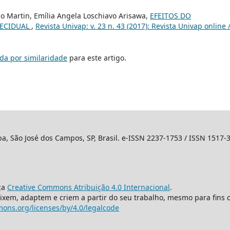
o Martin, Emília Angela Loschiavo Arisawa,
EFEITOS DO
TECIDUAL
,
Revista Univap: v. 23 n. 43 (2017): Revista Univap online 
da por similaridade
para este artigo.
ba, São José dos Campos, SP, Brasil. e-ISSN 2237-1753 / ISSN 1517-
ça
Creative Commons Atribuição 4.0 Internacional
.
mixem, adaptem e criem a partir do seu trabalho, mesmo para fins 
ons.org/licenses/by/4.0/legalcode