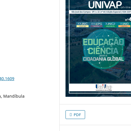
i40.1609
a, Mandíbula
PDF