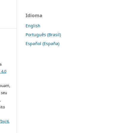
Idioma
English
Português (Brasil)
Español (España)
a
 4.0
ibuam,
 seu
,
ito
/by/4.