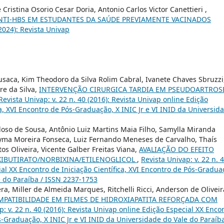
Cristina Osorio Cesar Doria, Antonio Carlos Victor Canettieri ,
TI-HBS EM ESTUDANTES DA SAÚDE PREVIAMENTE VACINADOS
(2024): Revista Univap
rusaca, Kim Theodoro da Silva Rolim Cabral, Ivanete Chaves Sbruzzi
re da Silva,
INTERVENÇÃO CIRURGICA TARDIA EM PSEUDOARTROS
Revista Univap: v. 22 n. 40 (2016): Revista Univap online Edição
ca, XVI Encontro de Pós-Graduação, X INIC Jr e VI INID da Universid
doso de Sousa, Antônio Luiz Martins Maia Filho, Samylla Miranda
hyma Moreira Fonseca, Luiz Fernando Meneses de Carvalho, Thaís
os Oliveira, Vicente Galber Freitas Viana,
AVALIAÇÃO DO EFEITO
IBUTIRATO/NORBIXINA/ETILENOGLICOL
,
Revista Univap: v. 22 n. 
ial XX Encontro de Iniciação Científica, XVI Encontro de Pós-Gradua
e do Paraíba / ISSN 2237-1753
era, Miller de Almeida Marques, Ritchelli Ricci, Anderson de Oliveir
PATIBILIDADE EM FILMES DE HIDROXIAPATITA REFORÇADA COM
p: v. 22 n. 40 (2016): Revista Univap online Edição Especial XX Enco
ós-Graduação, X INIC Jr e VI INID da Universidade do Vale do Paraíba