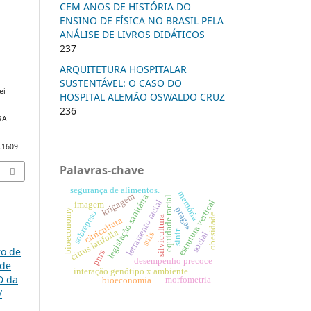
CEM ANOS DE HISTÓRIA DO
ENSINO DE FÍSICA NO BRASIL PELA
ANÁLISE DE LIVROS DIDÁTICOS
237
ARQUITETURA HOSPITALAR
SUSTENTÁVEL: O CASO DO
ei
HOSPITAL ALEMÃO OSWALDO CRUZ
236
RA.
0.1609
Palavras-chave
segurança de alimentos.
memória
krigagem
legislação sanitária
equidade racial
letramento racial
estrutura vertical
imagem
pragas
bioeconomy
sobrepeso
obesidade
silvicultura
citricultura
citrus latifolia
sinir
snis
social
ro de
pnrs
desempenho precoce
 de
interação genótipo x ambiente
D da
morfometria
bioeconomia
/