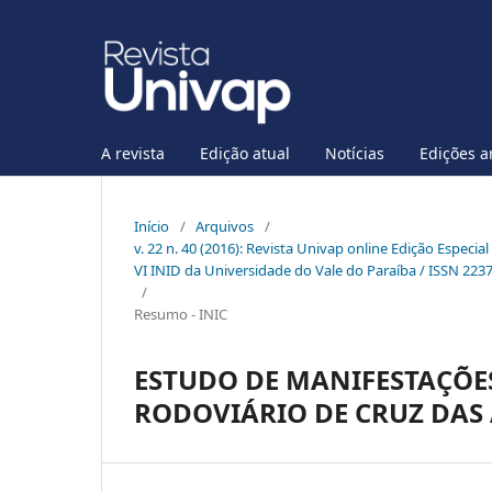
A revista
Edição atual
Notícias
Edições a
Início
/
Arquivos
/
v. 22 n. 40 (2016): Revista Univap online Edição Especia
VI INID da Universidade do Vale do Paraíba / ISSN 223
/
Resumo - INIC
ESTUDO DE MANIFESTAÇÕE
RODOVIÁRIO DE CRUZ DAS 