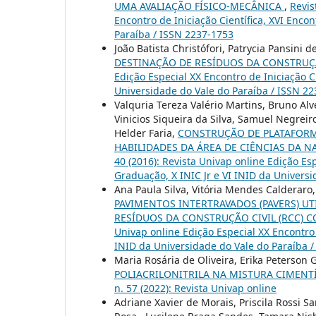
UMA AVALIAÇÃO FÍSICO-MECÂNICA
,
Revis
Encontro de Iniciação Científica, XVI Enco
Paraíba / ISSN 2237-1753
João Batista Christófori, Patrycia Pansini d
DESTINAÇÃO DE RESÍDUOS DA CONSTRUÇ
Edição Especial XX Encontro de Iniciação C
Universidade do Vale do Paraíba / ISSN 2
Valquria Tereza Valério Martins, Bruno Al
Vinicios Siqueira da Silva, Samuel Negrei
Helder Faria,
CONSTRUÇÃO DE PLATAFORM
HABILIDADES DA ÁREA DE CIÊNCIAS DA 
40 (2016): Revista Univap online Edição Esp
Graduação, X INIC Jr e VI INID da Univers
Ana Paula Silva, Vitória Mendes Calderaro,
PAVIMENTOS INTERTRAVADOS (PAVERS) UT
RESÍDUOS DA CONSTRUÇÃO CIVIL (RCC)
Univap online Edição Especial XX Encontro 
INID da Universidade do Vale do Paraíba 
Maria Rosária de Oliveira, Erika Peterson 
POLIACRILONITRILA NA MISTURA CIMEN
n. 57 (2022): Revista Univap online
Adriane Xavier de Morais, Priscila Rossi Sa