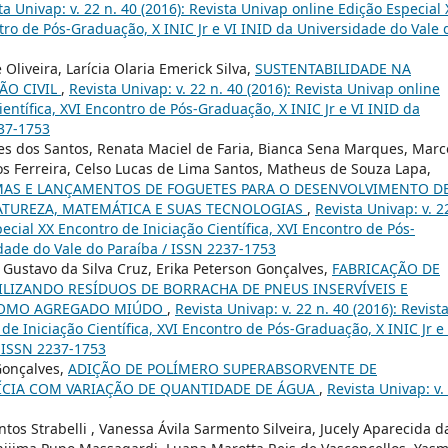
ta Univap: v. 22 n. 40 (2016): Revista Univap online Edição Especial 
ntro de Pós-Graduação, X INIC Jr e VI INID da Universidade do Vale 
e Oliveira, Larícia Olaria Emerick Silva,
SUSTENTABILIDADE NA
ÃO CIVIL
,
Revista Univap: v. 22 n. 40 (2016): Revista Univap online
ientífica, XVI Encontro de Pós-Graduação, X INIC Jr e VI INID da
237-1753
ves dos Santos, Renata Maciel de Faria, Bianca Sena Marques, Marc
ros Ferreira, Celso Lucas de Lima Santos, Matheus de Souza Lapa,
AS E LANÇAMENTOS DE FOGUETES PARA O DESENVOLVIMENTO D
NATUREZA, MATEMÁTICA E SUAS TECNOLOGIAS
,
Revista Univap: v. 2
ecial XX Encontro de Iniciação Científica, XVI Encontro de Pós-
idade do Vale do Paraíba / ISSN 2237-1753
 Gustavo da Silva Cruz, Erika Peterson Gonçalves,
FABRICAÇÃO DE
ILIZANDO RESÍDUOS DE BORRACHA DE PNEUS INSERVÍVEIS E
 COMO AGREGADO MIÚDO
,
Revista Univap: v. 22 n. 40 (2016): Revist
de Iniciação Científica, XVI Encontro de Pós-Graduação, X INIC Jr e 
/ ISSN 2237-1753
Gonçalves,
ADIÇÃO DE POLÍMERO SUPERABSORVENTE DE
TÍCIA COM VARIAÇÃO DE QUANTIDADE DE ÁGUA
,
Revista Univap: v.
ntos Strabelli , Vanessa Ávila Sarmento Silveira, Jucely Aparecida d