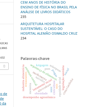
CEM ANOS DE HISTÓRIA DO
ENSINO DE FÍSICA NO BRASIL PELA
ANÁLISE DE LIVROS DIDÁTICOS
235
ARQUITETURA HOSPITALAR
SUSTENTÁVEL: O CASO DO
HOSPITAL ALEMÃO OSWALDO CRUZ
234
.
ÓGICAS
ALMAS
Palavras-chave
0.632
segurança de alimentos.
sobrepeso
krigagem
industria alimentícia
legislação sanitária
estrutura vertical
pnrs
social
pragas
morfometria
restaurantes
suicídio
equidade racial
citrus latifolia
letramento racial
citricultura
silvicultura
memória
snis
sinir
ro de
obesidade
desempenho agronômico
 de
D da