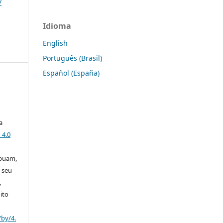
/
Idioma
English
Português (Brasil)
Español (España)
a
 4.0
ibuam,
 seu
,
ito
/by/4.