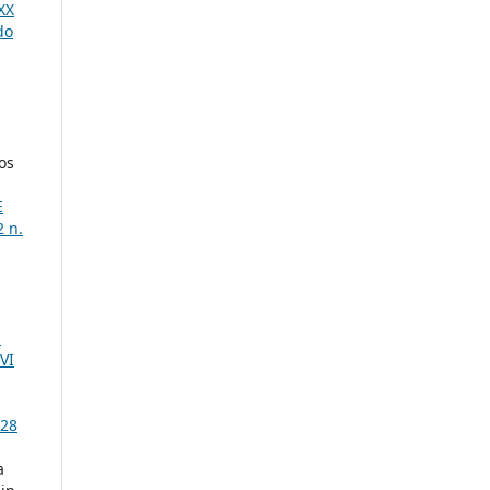
XX
do
os
E
2 n.
a
VI
 28
a