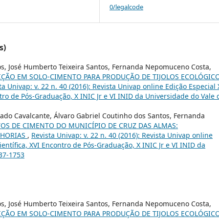
0/legalcode
s)
os, José Humberto Teixeira Santos, Fernanda Nepomuceno Costa,
DIÇÃO EM SOLO-CIMENTO PARA PRODUÇÃO DE TIJOLOS ECOLÓGICO
ta Univap: v. 22 n. 40 (2016): Revista Univap online Edição Especial 
ntro de Pós-Graduação, X INIC Jr e VI INID da Universidade do Vale 
hado Cavalcante, Álvaro Gabriel Coutinho dos Santos, Fernanda
TOS DE CIMENTO DO MUNICÍPIO DE CRUZ DAS ALMAS:
LHORIAS
,
Revista Univap: v. 22 n. 40 (2016): Revista Univap online
ientífica, XVI Encontro de Pós-Graduação, X INIC Jr e VI INID da
237-1753
os, José Humberto Teixeira Santos, Fernanda Nepomuceno Costa,
DIÇÃO EM SOLO-CIMENTO PARA PRODUÇÃO DE TIJOLOS ECOLÓGICO