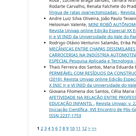
Rosa , Lucilene Braga Sandes, Tamara Nis
Rodarte Carvalho, Renata Falchete do Pra
língua de ratas ovariectomizadas
,
Revista
Andre Luiz Silva Oliveira, João Paulo Teixe
Helosman Valente,
MINI ROBÔ AUTÔNOM
Revista Univap online Edição Especial XX E
Jr e VI INID da Universidade do Vale do Pa
Rodrigo Otávio Venturini Salamão, Erika P
MECÂNICAS ENTRE CHAPAS DISSIMILARE
CARROCERIAS NA INDÚSTRIA AUTOMOTI
ESPECIAL Pesquisa Aplicada e Tecnologia 
Thais Ferreira dos Santos, Maria Eduarda 
PERMEÁVEL COM RESÍDUOS DA CONSTRUÇÃ
(2016): Revista Univap online Edição Espec
X INIC Jr e VI INID da Universidade do Val
Giovana Filomena dos Santos, Célia Maria 
AFETIVIDADE NA RELAÇÃO ENTRE PROFES
EDUCAÇÃO INFANTIL
,
Revista Univap: v. 
Iniciação Científica, XVI Encontro de Pós-
ISSN 2237-1753
1
2
3
4
5
6
7
8
9
10
11
12
>
>>