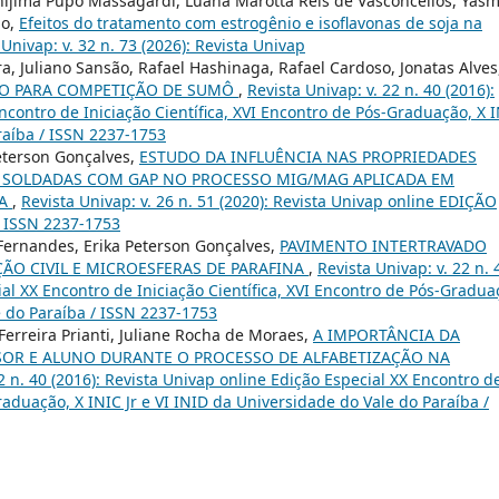
hijima Pupo Massagardi, Luana Marotta Reis de Vasconcellos, Yasm
do,
Efeitos do tratamento com estrogênio e isoflavonas de soja na
 Univap: v. 32 n. 73 (2026): Revista Univap
ira, Juliano Sansão, Rafael Hashinaga, Rafael Cardoso, Jonatas Alves
O PARA COMPETIÇÃO DE SUMÔ
,
Revista Univap: v. 22 n. 40 (2016):
ncontro de Iniciação Científica, XVI Encontro de Pós-Graduação, X 
raíba / ISSN 2237-1753
eterson Gonçalves,
ESTUDO DA INFLUÊNCIA NAS PROPRIEDADES
S SOLDADAS COM GAP NO PROCESSO MIG/MAG APLICADA EM
VA
,
Revista Univap: v. 26 n. 51 (2020): Revista Univap online EDIÇÃO
- ISSN 2237-1753
Fernandes, Erika Peterson Gonçalves,
PAVIMENTO INTERTRAVADO
O CIVIL E MICROESFERAS DE PARAFINA
,
Revista Univap: v. 22 n. 
ial XX Encontro de Iniciação Científica, XVI Encontro de Pós-Gradua
e do Paraíba / ISSN 2237-1753
Ferreira Prianti, Juliane Rocha de Moraes,
A IMPORTÂNCIA DA
SOR E ALUNO DURANTE O PROCESSO DE ALFABETIZAÇÃO NA
22 n. 40 (2016): Revista Univap online Edição Especial XX Encontro d
Graduação, X INIC Jr e VI INID da Universidade do Vale do Paraíba /