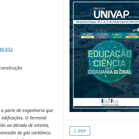
i40.632
 construção
o a parte de engenharia que
 edificações. O Terminal
ído na década de oitenta,
PDF
 emissão de gás carbônico.