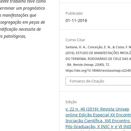
sente trabalho teve como
eterminar um prognóstico
Publicado
 As manifestações que
01-11-2016
 segregação em peças de
dificação necessita de
es patológicas,
Como Citar
Santana, H. A., Conceição, E. N., & Costa, F. N
(2016). ESTUDO DE MANIFESTAÇÕES PATOL
DO TERMINAL RODOVIÁRIO DE CRUZ DAS 
- BA.
Revista Univap
,
22
(40), 72.
https://doi.org/10.18066/revistaunivap.v22i4
Fomatos de Citação
Edição
v. 22 n. 40 (2016): Revista Univap
online Edição Especial XX Encont
Iniciação Científica, XVI Encontro
Pós-Graduação, X INIC Jr e VI INI