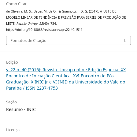
Como Citar
de Oliveira, M. S., Bauer, M. de O., & Giannotti, J. D. G. (2017). AJUSTE DE
MODELO LINEAR DE TENDÊNCIA E PREVISÃO PARA SÉRIES DE PRODUÇÃO DE
LEITE.
Revista Univap
,
22
(40), 734.
https://doi.org/10.18066/revistaunivap.v22i40.1511
Fomatos de Citação
Edição
v. 22 n. 40 (2016): Revista Univap online Edição Especial XX
Encontro de Iniciação Científica, XVI Encontro de Pós-
Graduação, X INIC Jr e VI INID da Universidade do Vale do
Paraíba / ISSN 2237-1753
Seção
Resumo - INIC
Licença