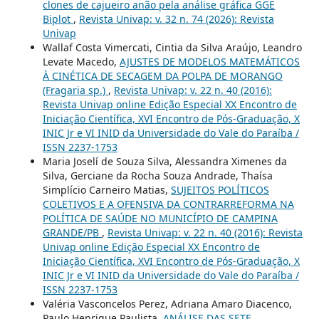
clones de cajueiro anão pela análise gráfica GGE
Biplot
,
Revista Univap: v. 32 n. 74 (2026): Revista
Univap
Wallaf Costa Vimercati, Cintia da Silva Araújo, Leandro
Levate Macedo,
AJUSTES DE MODELOS MATEMÁTICOS
À CINÉTICA DE SECAGEM DA POLPA DE MORANGO
(Fragaria sp.)
,
Revista Univap: v. 22 n. 40 (2016):
Revista Univap online Edição Especial XX Encontro de
Iniciação Científica, XVI Encontro de Pós-Graduação, X
INIC Jr e VI INID da Universidade do Vale do Paraíba /
ISSN 2237-1753
Maria Joselí de Souza Silva, Alessandra Ximenes da
Silva, Gerciane da Rocha Souza Andrade, Thaísa
Simplício Carneiro Matias,
SUJEITOS POLÍTICOS
COLETIVOS E A OFENSIVA DA CONTRARREFORMA NA
POLÍTICA DE SAÚDE NO MUNICÍPIO DE CAMPINA
GRANDE/PB
,
Revista Univap: v. 22 n. 40 (2016): Revista
Univap online Edição Especial XX Encontro de
Iniciação Científica, XVI Encontro de Pós-Graduação, X
INIC Jr e VI INID da Universidade do Vale do Paraíba /
ISSN 2237-1753
Valéria Vasconcelos Perez, Adriana Amaro Diacenco,
Paulo Henrique Paulista,
ANÁLISE DAS SETE