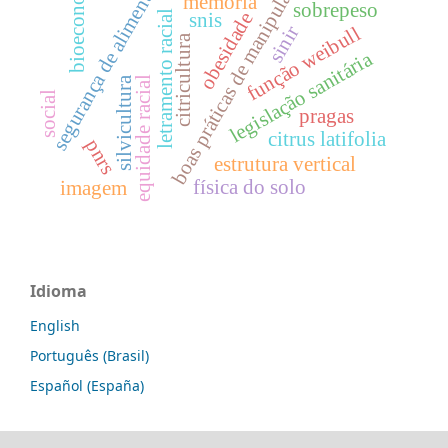
bioeconomia
boas práticas de manipulação
segurança de alimentos.
memória
sobrepeso
letramento racial
obesidade
snis
sinir
função weibull
citricultura
legislação sanitária
silvicultura
equidade racial
social
pragas
citrus latifolia
pnrs
estrutura vertical
física do solo
imagem
Idioma
English
Português (Brasil)
Español (España)