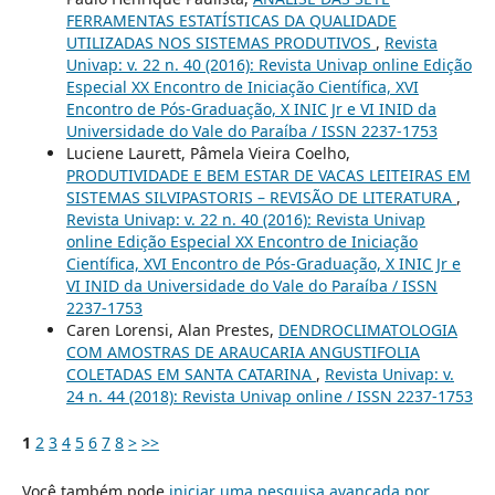
FERRAMENTAS ESTATÍSTICAS DA QUALIDADE
UTILIZADAS NOS SISTEMAS PRODUTIVOS
,
Revista
Univap: v. 22 n. 40 (2016): Revista Univap online Edição
Especial XX Encontro de Iniciação Científica, XVI
Encontro de Pós-Graduação, X INIC Jr e VI INID da
Universidade do Vale do Paraíba / ISSN 2237-1753
Luciene Laurett, Pâmela Vieira Coelho,
PRODUTIVIDADE E BEM ESTAR DE VACAS LEITEIRAS EM
SISTEMAS SILVIPASTORIS – REVISÃO DE LITERATURA
,
Revista Univap: v. 22 n. 40 (2016): Revista Univap
online Edição Especial XX Encontro de Iniciação
Científica, XVI Encontro de Pós-Graduação, X INIC Jr e
VI INID da Universidade do Vale do Paraíba / ISSN
2237-1753
Caren Lorensi, Alan Prestes,
DENDROCLIMATOLOGIA
COM AMOSTRAS DE ARAUCARIA ANGUSTIFOLIA
COLETADAS EM SANTA CATARINA
,
Revista Univap: v.
24 n. 44 (2018): Revista Univap online / ISSN 2237-1753
1
2
3
4
5
6
7
8
>
>>
Você também pode
iniciar uma pesquisa avançada por