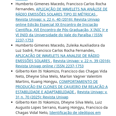
Humberto Gimenes Macedo, Francisco Carlos Rocha
Fernandes,
APLICAÇÃO DE WAVELETS NA ANÁLISE DE
RÁDIO EMISSÕES SOLARES TIPO III MÉTRICAS
,
Revista Univap: v. 22 n. 40 (2016): Revista Univap
online Edição Especial XX Encontro de Iniciação
Científica, XVI Encontro de Pós-Graduação, X INIC Jr e
VI INID da Universidade do Vale do Paraíba / ISSN
2237-1753
Humberto Gimenes Macedo, Zuleika Auxiliadora da
Luz Sodré, Francisco Carlos Rocha Fernandes,
APLICAÇÃO DE WAVELETS NA ANALISE DE RÁDIO
EMISSÕES SOLARES
,
Revista Univap: v. 22 n. 39 (2016):
Revista Univap online / ISSN 2237-1753
Gilberto Ken Iti Yokomizo, Francisco das Chagas Vida
Neto, Dheyne Silva Melo, Marlon Vagner Valentim
Martins, Kuang Hongyu,
COMPORTAMENTO DE
PRODUÇÃO EM CLONES DE CAJUEIRO EM RELAÇÃO A
ESTABILIDADE E ADAPTABILIDADE
,
Revista Univap: v.
31 n. 70 (2025): Revista Univap
Gilberto Ken Iti Yokomizo, Dheyne Silva Melo, Luiz
Augusto Lopes Serrano, Kuang Hongyu, Francisco da
Chagas Vidal Neto,
Identificação de ideótipos em