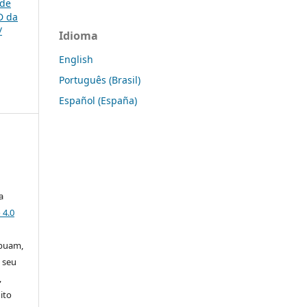
 de
D da
/
Idioma
English
Português (Brasil)
Español (España)
a
 4.0
ibuam,
 seu
,
ito