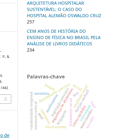
ARQUITETURA HOSPITALAR
SUSTENTÁVEL: O CASO DO
HOSPITAL ALEMÃO OSWALDO CRUZ
257
CEM ANOS DE HISTÓRIA DO
ENSINO DE FÍSICA NO BRASIL PELA
ANÁLISE DE LIVROS DIDÁTICOS
234
.,
. P., &
Palavras-chave
AL
6.
desempenho precoce
pragas
social
equidade racial
0.1442
segurança de alimentos.
legislação sanitária
função weibull
snis
memória
variabilidade temporal
morfometria
letramento racial
sinir
estrutura vertical
citricultura
citrus latifolia
mass transfer
sobrepeso
krigagem
pnrs
suicídio
bioeconomy
ro de