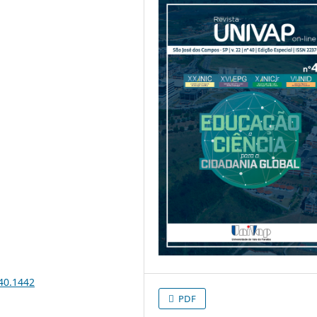
i40.1442
PDF