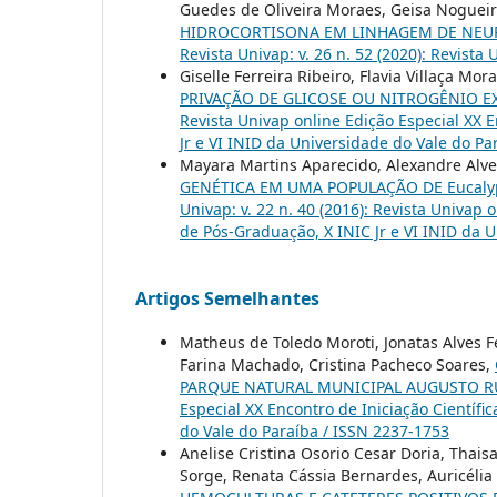
Guedes de Oliveira Moraes, Geisa Nogueira
HIDROCORTISONA EM LINHAGEM DE NEUR
Revista Univap: v. 26 n. 52 (2020): Revista
Giselle Ferreira Ribeiro, Flavia Villaça Mora
PRIVAÇÃO DE GLICOSE OU NITROGÊNIO 
Revista Univap online Edição Especial XX E
Jr e VI INID da Universidade do Vale do Pa
Mayara Martins Aparecido, Alexandre Alves
GENÉTICA EM UMA POPULAÇÃO DE Eucaly
Univap: v. 22 n. 40 (2016): Revista Univap 
de Pós-Graduação, X INIC Jr e VI INID da 
Artigos Semelhantes
Matheus de Toledo Moroti, Jonatas Alves F
Farina Machado, Cristina Pacheco Soares,
PARQUE NATURAL MUNICIPAL AUGUSTO 
Especial XX Encontro de Iniciação Científi
do Vale do Paraíba / ISSN 2237-1753
Anelise Cristina Osorio Cesar Doria, Thai
Sorge, Renata Cássia Bernardes, Auricélia 