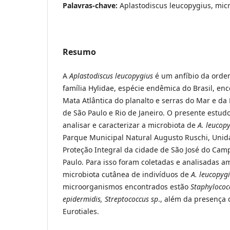
Palavras-chave:
Aplastodiscus leucopygius, micr
Resumo
A
Aplastodiscus leucopygius
é um anfíbio da orde
família Hylidae, espécie endêmica do Brasil, en
Mata Atlântica do planalto e serras do Mar e da
de São Paulo e Rio de Janeiro. O presente estud
analisar e caracterizar a microbiota de
A. leucop
Parque Municipal Natural Augusto Ruschi, Uni
Proteção Integral da cidade de São José do Cam
Paulo. Para isso foram coletadas e analisadas a
microbiota cutânea de indivíduos de
A. leucopyg
microorganismos encontrados estão
Staphylococ
epidermidis, Streptococcus sp
., além da presença
Eurotiales.