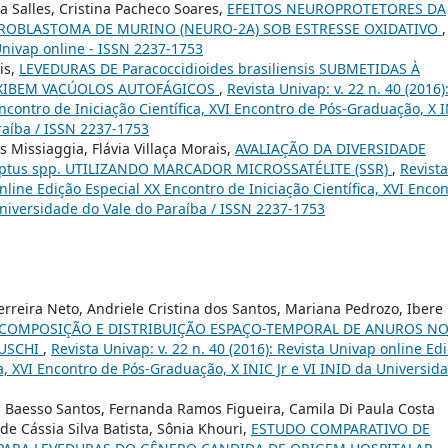
 Salles, Cristina Pacheco Soares,
EFEITOS NEUROPROTETORES DA
OBLASTOMA DE MURINO (NEURO-2A) SOB ESTRESSE OXIDATIVO
,
 Univap online - ISSN 2237-1753
is,
LEVEDURAS DE Paracoccidioides brasiliensis SUBMETIDAS À
EXIBEM VACÚOLOS AUTOFÁGICOS
,
Revista Univap: v. 22 n. 40 (2016)
ncontro de Iniciação Científica, XVI Encontro de Pós-Graduação, X 
raíba / ISSN 2237-1753
 Missiaggia, Flávia Villaça Morais,
AVALIAÇÃO DA DIVERSIDADE
ptus spp. UTILIZANDO MARCADOR MICROSSATÉLITE (SSR)
,
Revista
online Edição Especial XX Encontro de Iniciação Científica, XVI Enco
Universidade do Vale do Paraíba / ISSN 2237-1753
erreira Neto, Andriele Cristina dos Santos, Mariana Pedrozo, Ibere
COMPOSIÇÃO E DISTRIBUIÇÃO ESPAÇO-TEMPORAL DE ANUROS N
RUSCHI
,
Revista Univap: v. 22 n. 40 (2016): Revista Univap online Ed
ca, XVI Encontro de Pós-Graduação, X INIC Jr e VI INID da Universid
sa Baesso Santos, Fernanda Ramos Figueira, Camila Di Paula Costa
de Cássia Silva Batista, Sônia Khouri,
ESTUDO COMPARATIVO DE