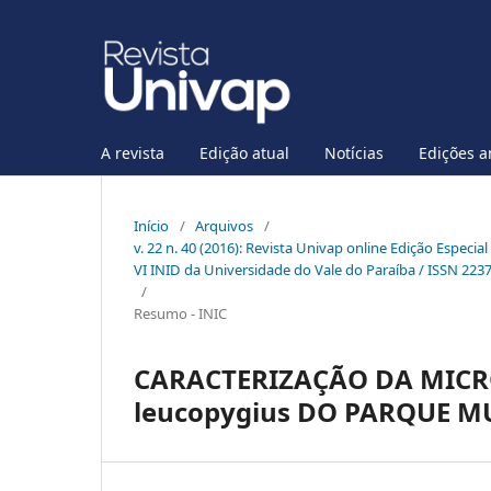
A revista
Edição atual
Notícias
Edições a
Início
/
Arquivos
/
v. 22 n. 40 (2016): Revista Univap online Edição Especia
VI INID da Universidade do Vale do Paraíba / ISSN 223
/
Resumo - INIC
CARACTERIZAÇÃO DA MICRO
leucopygius DO PARQUE 