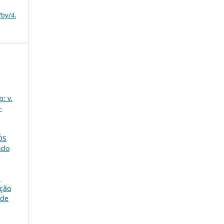
/by/4.
: v.
-
ÓS
ndo
O
ição
ade