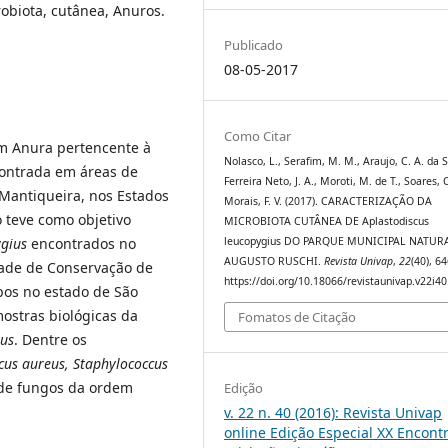
obiota, cutânea, Anuros.
Publicado
08-05-2017
Como Citar
m Anura pertencente à
Nolasco, L., Serafim, M. M., Araujo, C. A. da S
contrada em áreas de
Ferreira Neto, J. A., Moroti, M. de T., Soares, C
 Mantiqueira, nos Estados
Morais, F. V. (2017). CARACTERIZAÇÃO DA
o teve como objetivo
MICROBIOTA CUTÂNEA DE Aplastodiscus
ygius
encontrados no
leucopygius DO PARQUE MUNICIPAL NATUR
AUGUSTO RUSCHI.
Revista Univap
,
22
(40), 64
dade de Conservação de
https://doi.org/10.18066/revistaunivap.v22i4
pos no estado de São
mostras biológicas da
Fomatos de Citação
ius
. Dentre os
cus aureus, Staphylococcus
 de fungos da ordem
Edição
v. 22 n. 40 (2016): Revista Univap
online Edição Especial XX Encont