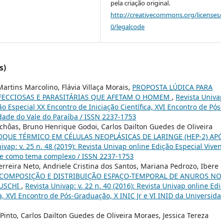
pela criação original.
http://creativecommons.org/licenses
0/legalcode
s)
artins Marcolino, Flávia Villaça Morais,
PROPOSTA LÚDICA PARA
ECCIOSAS E PARASITÁRIAS QUE AFETAM O HOMEM
,
Revista Univap
ão Especial XX Encontro de Iniciação Científica, XVI Encontro de Pós
idade do Vale do Paraíba / ISSN 2237-1753
Uchôas, Bruno Henrique Godoi, Carlos Dailton Guedes de Oliveira
OQUE TÉRMICO EM CÉLULAS NEOPLÁSICAS DE LARINGE (HEP-2) AP
ivap: v. 25 n. 48 (2019): Revista Univap online Edição Especial Vive
de como tema complexo / ISSN 2237-1753
erreira Neto, Andriele Cristina dos Santos, Mariana Pedrozo, Ibere
COMPOSIÇÃO E DISTRIBUIÇÃO ESPAÇO-TEMPORAL DE ANUROS N
RUSCHI
,
Revista Univap: v. 22 n. 40 (2016): Revista Univap online Ed
ca, XVI Encontro de Pós-Graduação, X INIC Jr e VI INID da Universid
 Pinto, Carlos Dailton Guedes de Oliveira Moraes, Jessica Tereza