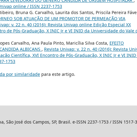
 PARA LEVEDURAS DO GÊNERO CANDIDA DE ORIGEM HOSPITALAR
,
 Univap online / ISSN 2237-1753
beiro, Bruna G. Carvalho, Laurita dos Santos, Priscila Pereira Fáve
ÓRNEO SOB ATUAÇÃO DE UM PROMOTOR DE PERMEAÇÃO VIA
ivap: v. 22 n. 40 (2016): Revista Univap online Edição Especial XX
ntro de Pós-Graduação, X INIC Jr e VI INID da Universidade do Vale 
pes Carvalho, Ana Paula Pinto, Maricília Silva Costa,
EFEITO
 CANDIDA ALBICANS
,
Revista Univap: v. 22 n. 40 (2016): Revista Un
iação Científica, XVI Encontro de Pós-Graduação, X INIC Jr e VI INID
237-1753
da por similaridade
para este artigo.
ba, São José dos Campos, SP, Brasil. e-ISSN 2237-1753 / ISSN 1517-