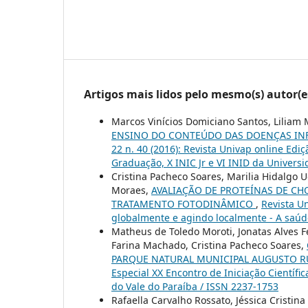
Artigos mais lidos pelo mesmo(s) autor(e
Marcos Vinícios Domiciano Santos, Liliam M
ENSINO DO CONTEÚDO DAS DOENÇAS INF
22 n. 40 (2016): Revista Univap online Ediç
Graduação, X INIC Jr e VI INID da Univers
Cristina Pacheco Soares, Marilia Hidalgo 
Moraes,
AVALIAÇÃO DE PROTEÍNAS DE CH
TRATAMENTO FOTODINÂMICO
,
Revista Un
globalmente e agindo localmente - A saú
Matheus de Toledo Moroti, Jonatas Alves F
Farina Machado, Cristina Pacheco Soares,
PARQUE NATURAL MUNICIPAL AUGUSTO 
Especial XX Encontro de Iniciação Científi
do Vale do Paraíba / ISSN 2237-1753
Rafaella Carvalho Rossato, Jéssica Cristina