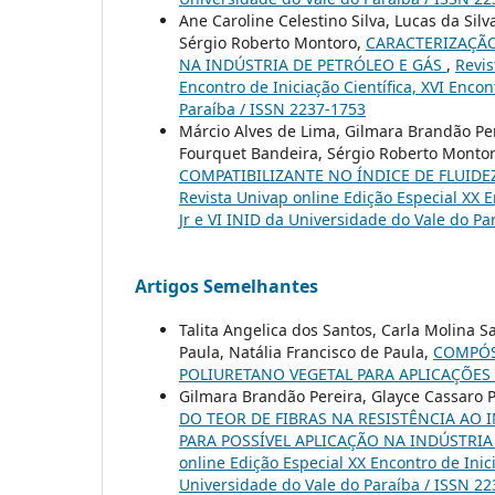
Ane Caroline Celestino Silva, Lucas da Silva
Sérgio Roberto Montoro,
CARACTERIZAÇÃO
NA INDÚSTRIA DE PETRÓLEO E GÁS
,
Revis
Encontro de Iniciação Científica, XVI Enco
Paraíba / ISSN 2237-1753
Márcio Alves de Lima, Gilmara Brandão Pere
Fourquet Bandeira, Sérgio Roberto Monto
COMPATIBILIZANTE NO ÍNDICE DE FLUID
Revista Univap online Edição Especial XX E
Jr e VI INID da Universidade do Vale do Pa
Artigos Semelhantes
Talita Angelica dos Santos, Carla Molina S
Paula, Natália Francisco de Paula,
COMPÓS
POLIURETANO VEGETAL PARA APLICAÇÕE
Gilmara Brandão Pereira, Glayce Cassaro P
DO TEOR DE FIBRAS NA RESISTÊNCIA AO 
PARA POSSÍVEL APLICAÇÃO NA INDÚSTRI
online Edição Especial XX Encontro de Inic
Universidade do Vale do Paraíba / ISSN 2