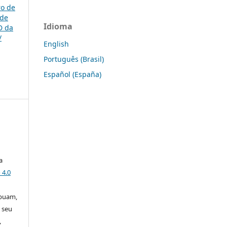
ro de
 de
Idioma
D da
/
English
Português (Brasil)
Español (España)
a
 4.0
ibuam,
 seu
,