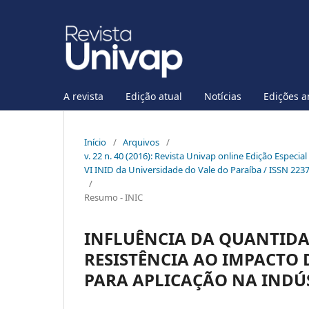
A revista
Edição atual
Notícias
Edições a
Início
/
Arquivos
/
v. 22 n. 40 (2016): Revista Univap online Edição Especia
VI INID da Universidade do Vale do Paraíba / ISSN 223
/
Resumo - INIC
INFLUÊNCIA DA QUANTIDAD
RESISTÊNCIA AO IMPACTO
PARA APLICAÇÃO NA INDÚS