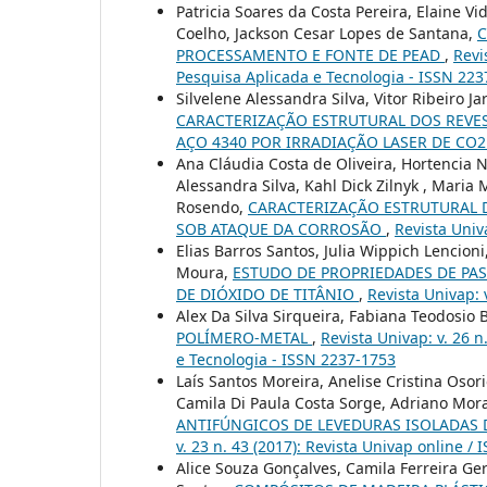
Patricia Soares da Costa Pereira, Elaine V
Coelho, Jackson Cesar Lopes de Santana,
C
PROCESSAMENTO E FONTE DE PEAD
,
Revi
Pesquisa Aplicada e Tecnologia - ISSN 22
Silvelene Alessandra Silva, Vitor Ribeiro Ja
CARACTERIZAÇÃO ESTRUTURAL DOS REVE
AÇO 4340 POR IRRADIAÇÃO LASER DE CO
Ana Cláudia Costa de Oliveira, Hortencia N
Alessandra Silva, Kahl Dick Zilnyk , Maria
Rosendo,
CARACTERIZAÇÃO ESTRUTURAL D
SOB ATAQUE DA CORROSÃO
,
Revista Univa
Elias Barros Santos, Julia Wippich Lencion
Moura,
ESTUDO DE PROPRIEDADES DE PA
DE DIÓXIDO DE TITÂNIO
,
Revista Univap: 
Alex Da Silva Sirqueira, Fabiana Teodosio
POLÍMERO-METAL
,
Revista Univap: v. 26 
e Tecnologia - ISSN 2237-1753
Laís Santos Moreira, Anelise Cristina Oso
Camila Di Paula Costa Sorge, Adriano Mora
ANTIFÚNGICOS DE LEVEDURAS ISOLADAS 
v. 23 n. 43 (2017): Revista Univap online /
Alice Souza Gonçalves, Camila Ferreira Gera