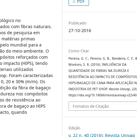
PDF
ológico no
Publicado
ados com fibras naturais.
27-10-2016
upos de pesquisa em
de matérias primas
apelo mundial para a
ação do meio ambiente. O
Como Citar
mpósitos reforçados com
Pereira, G. C., Pereira, G. B., Bandeira, C. F., 
o impacto (HIPS), tendo
Montoro, S. R. (2016). INFLUÊNCIA DA
eriais utilizados
QUANTIDADE DE FIBRAS NA DUREZA E
hop. Foram caracterizadas
RESISTÊNCIA AO IMPACTO DE COMPÓSITO
10, 20 e 30% (m/m). Os
HIPS/BAGAÇO DE CANA PARA APLICAÇÃO N
dição da fibra de bagaço
INDÚSTRIA DE PET SHOP.
Revista Univap
,
22
(
a dureza nos compósitos
https://doi.org/10.18066/revistaunivap.v22i4
s de resistência ao
ibra de bagaço ao HIPS
Fomatos de Citação
pacto, quando
Edição
v. 22 n. 40 (2016): Revista Univap