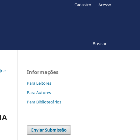
Cadastro
Acesso
Buscar
Jr e
Informações
Para Leitores
Para Autores
Para Bibliotecários
NA
Enviar Submissão