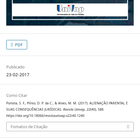
PDF
Publicado
23-02-2017
Como Citar
Portela, S. F., Plínio, D. P. da C., & Alves, M. M. (2017). ALIENAÇÃO PARENTAL E
SUAS CONSEQUÊNCIAS JURÍDICAS.
Revista Univap
,
22
(40), 588.
https://doi.org/10.18066/revistaunivap.v22i40.1240
Fomatos de Citação