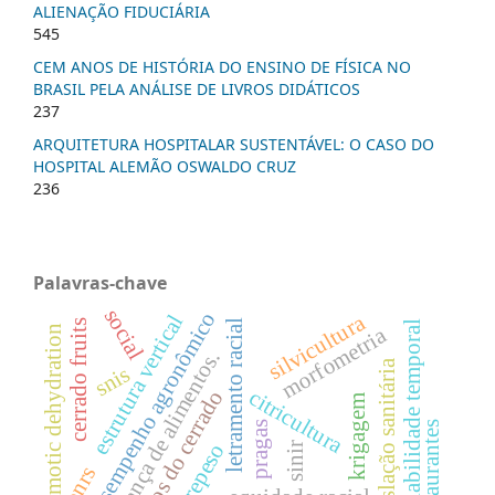
ALIENAÇÃO FIDUCIÁRIA
545
CEM ANOS DE HISTÓRIA DO ENSINO DE FÍSICA NO
BRASIL PELA ANÁLISE DE LIVROS DIDÁTICOS
237
ARQUITETURA HOSPITALAR SUSTENTÁVEL: O CASO DO
HOSPITAL ALEMÃO OSWALDO CRUZ
236
Palavras-chave
social
desempenho agronômico
silvicultura
estrutura vertical
cerrado fruits
letramento racial
variabilidade temporal
morfometria
osmotic dehydration
segurança de alimentos.
legislação sanitária
snis
citricultura
frutos do cerrado
krigagem
restaurantes
pragas
sobrepeso
sinir
pnrs