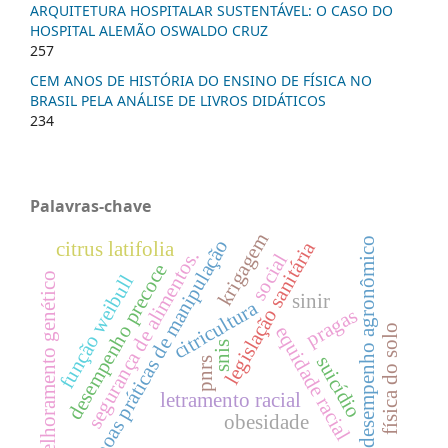
ARQUITETURA HOSPITALAR SUSTENTÁVEL: O CASO DO
HOSPITAL ALEMÃO OSWALDO CRUZ
257
CEM ANOS DE HISTÓRIA DO ENSINO DE FÍSICA NO
BRASIL PELA ANÁLISE DE LIVROS DIDÁTICOS
234
Palavras-chave
krigagem
desempenho agronômico
boas práticas de manipulação
legislação sanitária
citrus latifolia
segurança de alimentos.
social
desempenho precoce
melhoramento genético
função weibull
sinir
citricultura
pragas
equidade racial
física do solo
snis
suicídio
pnrs
letramento racial
obesidade