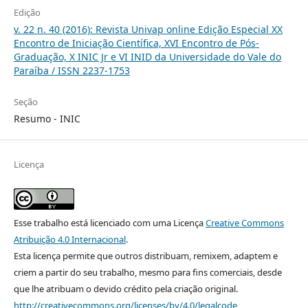
Edição
v. 22 n. 40 (2016): Revista Univap online Edição Especial XX
Encontro de Iniciação Científica, XVI Encontro de Pós-
Graduação, X INIC Jr e VI INID da Universidade do Vale do
Paraíba / ISSN 2237-1753
Seção
Resumo - INIC
Licença
Esse trabalho está licenciado com uma Licença
Creative Commons
Atribuição 4.0 Internacional
.
Esta licença permite que outros distribuam, remixem, adaptem e
criem a partir do seu trabalho, mesmo para fins comerciais, desde
que lhe atribuam o devido crédito pela criação original.
http://creativecommons.org/licenses/by/4.0/legalcode