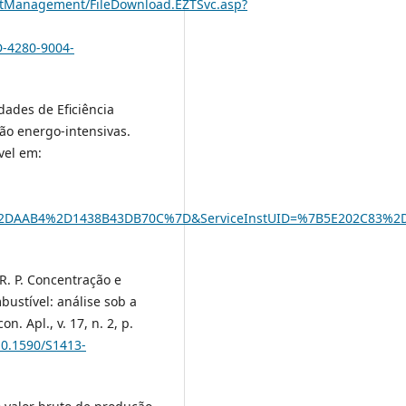
ntManagement/FileDownload.EZTSvc.asp?
-4280-9004-
idades de Eficiência
não energo-intensivas.
ível em:
2DAAB4%2D1438B43DB70C%7D&ServiceInstUID=%7B5E202C83%
 R. P. Concentração e
ustível: análise sob a
. Apl., v. 17, n. 2, p.
/10.1590/S1413-