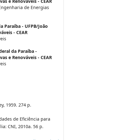
vas e Renováveis - CEAR
 Engenharia de Energias
da Paraíba - UFPB/João
váveis - CEAR
eis
eral da Paraíba -
vas e Renováveis - CEAR
eis
ey, 1959. 274 p.
nidades de Eficiência para
ília: CNI, 2010a. 56 p.