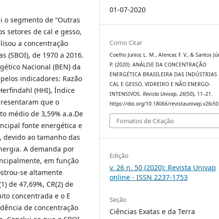
01-07-2020
ui o segmento de “Outras
os setores de cal e gesso,
Como Citar
alisou a concentração
as (SBOI), de 1970 a 2016.
Coelho Junior, L. M., Alencar, F. V., & Santos Jún
P. (2020). ANÁLISE DA CONCENTRAÇÃO
gético Nacional (BEN) da
ENERGÉTICA BRASILEIRA DAS INDÚSTRIAS
 pelos indicadores: Razão
CAL E GESSO, VIDREIRO E NÃO ENERGO-
erfindahl (HHI), Índice
INTENSIVOS.
Revista Univap
,
26
(50), 11–21.
 apresentaram que o
https://doi.org/10.18066/revistaunivap.v26i5
to médio de 3,59% a.a.De
Fomatos de Citação
ncipal fonte energética e
83, devido ao tamanho das
energia. A demanda por
Edição
rincipalmente, em função
v. 26 n. 50 (2020): Revista Univap
ostrou-se altamente
online - ISSN 2237-1753
1) de 47,69%, CR(2) de
ito concentrada e o E
Seção
ndência de concentração
Ciências Exatas e da Terra