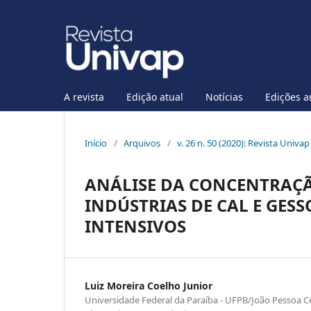
A revista
Edição atual
Notícias
Edições a
Início
/
Arquivos
/
v. 26 n. 50 (2020): Revista Univa
ANÁLISE DA CONCENTRAÇÃ
INDÚSTRIAS DE CAL E GESS
INTENSIVOS
Luiz Moreira Coelho Junior
Universidade Federal da Paraíba - UFPB/João Pessoa C