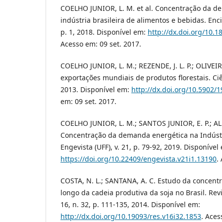
COELHO JUNIOR, L. M. et al. Concentração da d
indústria brasileira de alimentos e bebidas. Enci
p. 1, 2018. Disponível em:
http://dx.doi.org/10.
Acesso em: 09 set. 2017.
COELHO JUNIOR, L. M.; REZENDE, J. L. P.; OLIVEI
exportações mundiais de produtos florestais. Ciênc
2013. Disponível em:
http://dx.doi.org/10.5902
em: 09 set. 2017.
COELHO JUNIOR, L. M.; SANTOS JUNIOR, E. P.; AL
Concentração da demanda energética na Indústria
Engevista (UFF), v. 21, p. 79-92, 2019. Disponível
https://doi.org/10.22409/engevista.v21i1.13190
.
COSTA, N. L.; SANTANA, A. C. Estudo da concen
longo da cadeia produtiva da soja no Brasil. Revi
16, n. 32, p. 111-135, 2014. Disponível em:
http://dx.doi.org/10.19093/res.v16i32.1853
. Aces