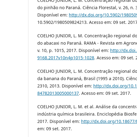
COELHO JUNIOR, L. M. Concentração regional do
do pinhão no Paraná. Ciência Florestal, v. 26, n. 
Disponível em:
http://dx.doi.org/10.5902/19805
10.5902/1980509824213. Acesso em: 09 set. 2017
COELHO JUNIOR, L. M. Concentração regional do
do abacaxi no Paraná. RAMA - Revista em Agron
v. 10, p. 1015, 2017. Disponível em:
http://dx.do
9168.2017v10n4p1015-1028
. Acesso em: 09 set. 
COELHO JUNIOR, L. M. Concentração regional do
da banana do Paraná, Brasil (1995 a 2010). Ciênci
2310, 2013. Disponível em:
http://dx.doi.org/10.
84782013005000137
. Acesso em: 09 set. 2017.
COELHO JUNIOR, L. M. et al. Análise da concent
indústria química brasileira. Enciclopédia Biosfer
2017. Disponível em:
http://dx.doi.org/10.18677
em: 09 set. 2017.