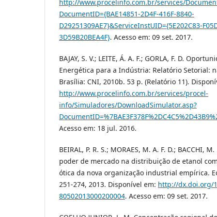
http://www.procelinfo.com.br/services/Docume
DocumentID={BAE14851-2D4F-416F-8840-
D29251309AE7}&ServiceInstUID={5E202C83-F05D
3D59B20BEA4F}
. Acesso em: 09 set. 2017.
BAJAY, S. V.; LEITE, Á. A. F.; GORLA, F. D. Oportun
Energética para a Indústria: Relatório Setorial: 
Brasília: CNI, 2010b. 53 p. (Relatório 11). Dispon
http://www.procelinfo.com.br/services/procel-
info/Simuladores/DownloadSimulator.asp?
DocumentID=%7BAE3F378F%2DC4C5%2D43B9%
Acesso em: 18 jul. 2016.
BEIRAL, P. R. S.; MORAES, M. A. F. D.; BACCHI, M.
poder de mercado na distribuição de etanol comb
ótica da nova organização industrial empírica. Econ
251-274, 2013. Disponível em:
http://dx.doi.org
80502013000200004
. Acesso em: 09 set. 2017.