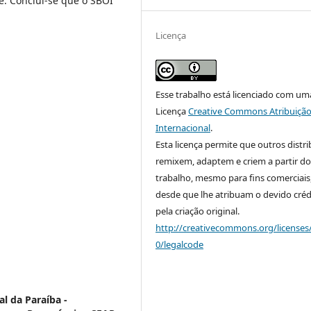
e. Conclui-se que o SBOI
Licença
Esse trabalho está licenciado com um
Licença
Creative Commons Atribuição
Internacional
.
Esta licença permite que outros distr
remixem, adaptem e criem a partir do
trabalho, mesmo para fins comerciais
desde que lhe atribuam o devido créd
pela criação original.
http://creativecommons.org/licenses
0/legalcode
l da Paraíba -