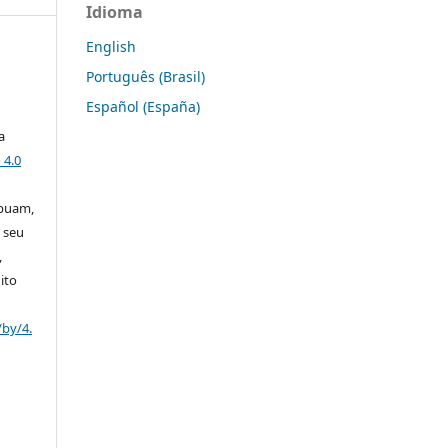
Idioma
English
Português (Brasil)
Español (España)
a
 4.0
ibuam,
 seu
,
ito
/by/4.