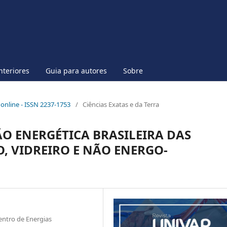
nteriores
Guia para autores
Sobre
p online - ISSN 2237-1753
/
Ciências Exatas e da Terra
O ENERGÉTICA BRASILEIRA DAS
O, VIDREIRO E NÃO ENERGO-
entro de Energias