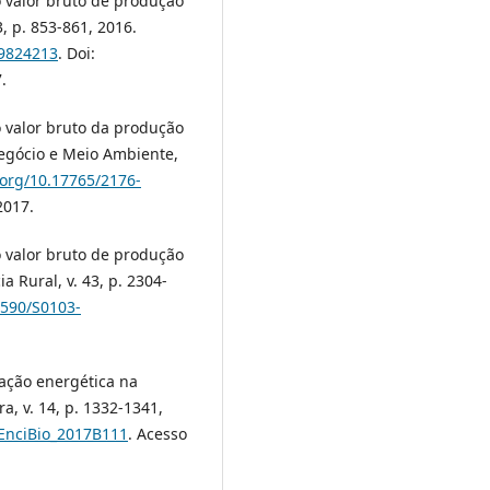
 valor bruto de produção
3, p. 853-861, 2016.
09824213
. Doi:
.
 valor bruto da produção
egócio e Meio Ambiente,
i.org/10.17765/2176-
2017.
 valor bruto de produção
a Rural, v. 43, p. 2304-
1590/S0103-
ração energética na
a, v. 14, p. 1332-1341,
/EnciBio_2017B111
. Acesso