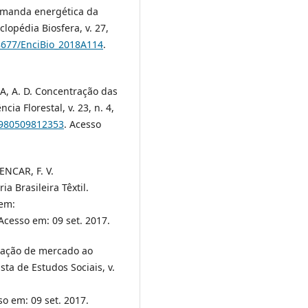
emanda energética da
clopédia Biosfera, v. 27,
18677/EnciBio_2018A114
.
RA, A. D. Concentração das
ia Florestal, v. 23, n. 4,
/1980509812353
. Acesso
ENCAR, F. V.
 Brasileira Têxtil.
 em:
 Acesso em: 09 set. 2017.
tração de mercado ao
sta de Estudos Sociais, v.
so em: 09 set. 2017.