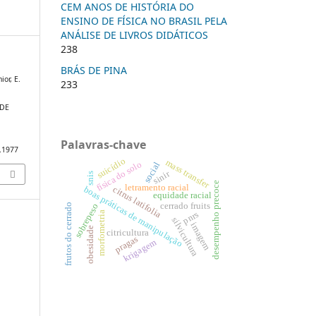
CEM ANOS DE HISTÓRIA DO
ENSINO DE FÍSICA NO BRASIL PELA
ANÁLISE DE LIVROS DIDÁTICOS
238
BRÁS DE PINA
ior, E.
233
 DE
Palavras-chave
0.1977
suicídio
mass transfer
física do solo
social
sinir
snis
desempenho precoce
letramento racial
citrus latifolia
boas práticas de manipulação
equidade racial
cerrado fruits
sobrepeso
frutos do cerrado
morfometria
pnrs
silvicultura
imagem
obesidade
citricultura
pragas
krigagem