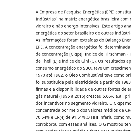
A Empresa de Pesquisa Energética (EPE) constit
Indústrias” na matriz energética brasileira com 
vidreiro e não energo-intensivos. Este artigo an
energética do setor brasileiro de outras indústri
As informações foram extraídas do Balanço Ener
EPE. A concentração energética foi determinada
de concentração [CR(p)], Índice de Hirschman - H
de Theil (E) e índice de Gini (G). Os resultados
consumo energético do SBOI teve um crescimen
1970 até 1982, o Óleo Combustível teve como pri
foi substituída pela eletricidade a partir de 19
firmas e a disponibilidade de outras fontes de 
gás natural (1995 a 2016) cresceu 5,66% a.a., p
dos incentivos no segmento vidreiro. O CR(p) m
concentrada por meio dos valores médios de CR(
70,54% e CR(4) de 91,51%.O HHI inferiu como mu
corroborou com essas análises. O G mostrou te