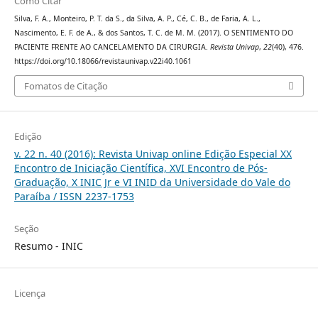
Como Citar
Silva, F. A., Monteiro, P. T. da S., da Silva, A. P., Cé, C. B., de Faria, A. L.,
Nascimento, E. F. de A., & dos Santos, T. C. de M. M. (2017). O SENTIMENTO DO
PACIENTE FRENTE AO CANCELAMENTO DA CIRURGIA.
Revista Univap
,
22
(40), 476.
https://doi.org/10.18066/revistaunivap.v22i40.1061
Fomatos de Citação
Edição
v. 22 n. 40 (2016): Revista Univap online Edição Especial XX
Encontro de Iniciação Científica, XVI Encontro de Pós-
Graduação, X INIC Jr e VI INID da Universidade do Vale do
Paraíba / ISSN 2237-1753
Seção
Resumo - INIC
Licença