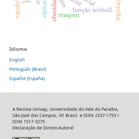
citricultura
social
obesidade
snis
função weibull
imagem
Idioma
English
Português (Brasil)
Español (España)
A Revista Univap, Universidade do Vale do Paraíba,
São José dos Campos, SP, Brasil. e-ISSN 2237-1753 /
ISSN 1517-3275
Declaração de Direito Autoral