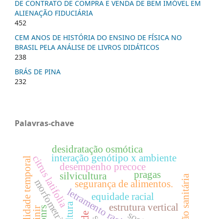
DE CONTRATO DE COMPRA E VENDA DE BEM IMÓVEL EM
ALIENAÇÃO FIDUCIÁRIA
452
CEM ANOS DE HISTÓRIA DO ENSINO DE FÍSICA NO
BRASIL PELA ANÁLISE DE LIVROS DIDÁTICOS
238
BRÁS DE PINA
232
Palavras-chave
desidratação osmótica
interação genótipo x ambiente
citrus latifolia
variabilidade temporal
desempenho precoce
pragas
silvicultura
legislação sanitária
morfometria
segurança de alimentos.
letramento racial
equidade racial
estrutura vertical
pnrs
sinir