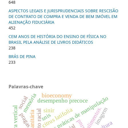
648
ASPECTOS LEGAIS E JURISPRUDENCIAIS SOBRE RESCISÃO
DE CONTRATO DE COMPRA E VENDA DE BEM IMÓVEL EM
ALIENAÇÃO FIDUCIÁRIA
452
CEM ANOS DE HISTÓRIA DO ENSINO DE FÍSICA NO
BRASIL PELA ANÁLISE DE LIVROS DIDÁTICOS
238
BRÁS DE PINA
233
Palavras-chave
memória
bioeconomy
social
boas práticas de manipulação
desempenho precoce
estrutura vertical
imagem
citrus latifolia
sinir
snis
pragas
pnrs