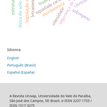
segurança de alimentos.
letramento racial
legislação sanitária
citricultura
equidade racial
morfometria
física do solo
obesidade
sobrepeso
Idioma
English
Português (Brasil)
Español (España)
A Revista Univap, Universidade do Vale do Paraíba,
São José dos Campos, SP, Brasil. e-ISSN 2237-1753 /
ISSN 1517-3275