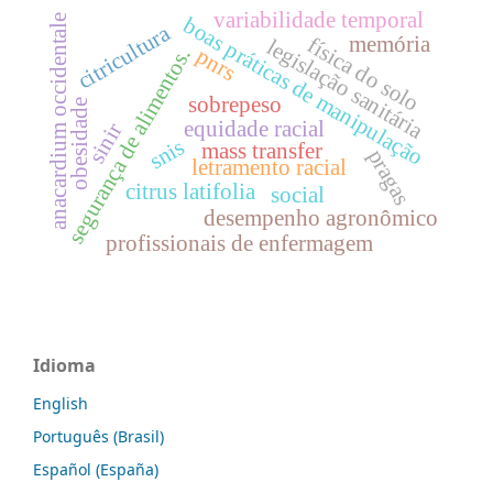
variabilidade temporal
anacardium occidentale
boas práticas de manipulação
citricultura
memória
física do solo
legislação sanitária
pnrs
segurança de alimentos.
sobrepeso
obesidade
equidade racial
sinir
snis
mass transfer
pragas
letramento racial
citrus latifolia
social
desempenho agronômico
profissionais de enfermagem
Idioma
English
Português (Brasil)
Español (España)