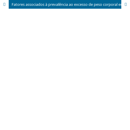
Fatores associados à prevalência ao excesso de peso corporal em técnicos de enfermagem que atuam em turnos