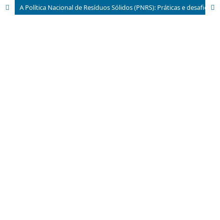
A Política Nacional de Resíduos Sólidos (PNRS): Práticas e desafios para a gestão do meio ambiente