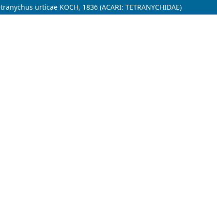
ranychus urticae KOCH, 1836 (ACARI: TETRANYCHIDAE)