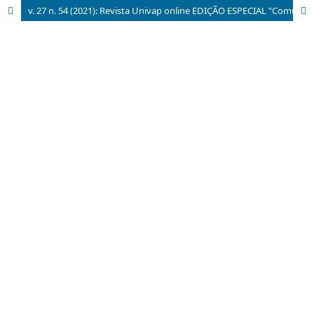
v. 27 n. 54 (2021): Revista Univap online EDIÇÃO ESPECIAL "Comunicação Social - Várias plataformas e múltiplas vozes: do off-line ao on-line" - ISSN 2237-1753