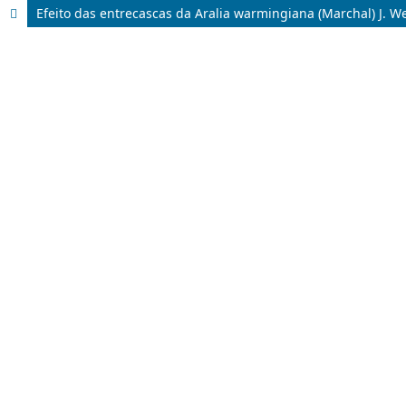
Efeito das entrecascas da Aralia warmingiana (Marchal) J. Wen