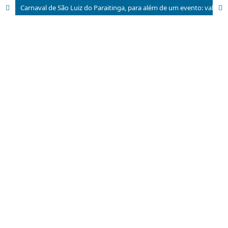
Carnaval de São Luiz do Paraitinga, para além de um evento: valores culturais na identidade da comunidade luizense