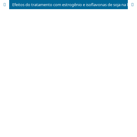
Efeitos do tratamento com estrogênio e isoflavonas de soja na língua de ratas ovariectomizadas