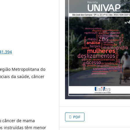
i41.394
egião Metropolitana do
ociais da saúde, câncer
PDF
 o câncer de mama
os instruídas têm menor