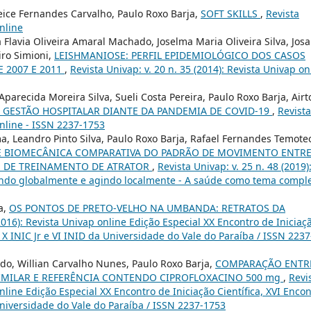
eice Fernandes Carvalho, Paulo Roxo Barja,
SOFT SKILLS
,
Revista
online
a Flavia Oliveira Amaral Machado, Joselma Maria Oliveira Silva, Jos
iro Simioni,
LEISHMANIOSE: PERFIL EPIDEMIOLÓGICO DOS CASOS
 2007 E 2011
,
Revista Univap: v. 20 n. 35 (2014): Revista Univap on
Aparecida Moreira Silva, Sueli Costa Pereira, Paulo Roxo Barja, Airt
 GESTÃO HOSPITALAR DIANTE DA PANDEMIA DE COVID-19
,
Revista
online - ISSN 2237-1753
a, Leandro Pinto Silva, Paulo Roxo Barja, Rafael Fernandes Temote
E BIOMECÂNICA COMPARATIVA DO PADRÃO DE MOVIMENTO ENTR
 DE TREINAMENTO DE ATRATOR
,
Revista Univap: v. 25 n. 48 (2019)
vendo globalmente e agindo localmente - A saúde como tema compl
a,
OS PONTOS DE PRETO-VELHO NA UMBANDA: RETRATOS DA
(2016): Revista Univap online Edição Especial XX Encontro de Iniciaç
 X INIC Jr e VI INID da Universidade do Vale do Paraíba / ISSN 2237
edo, Willian Carvalho Nunes, Paulo Roxo Barja,
COMPARAÇÃO ENTR
IMILAR E REFERÊNCIA CONTENDO CIPROFLOXACINO 500 mg
,
Revi
online Edição Especial XX Encontro de Iniciação Científica, XVI Enco
Universidade do Vale do Paraíba / ISSN 2237-1753