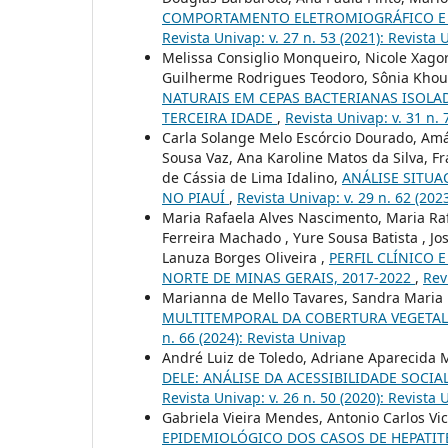
COMPORTAMENTO ELETROMIOGRÁFICO E 
Revista Univap: v. 27 n. 53 (2021): Revista
Melissa Consiglio Monqueiro, Nicole Xagor
Guilherme Rodrigues Teodoro, Sônia Khour
NATURAIS EM CEPAS BACTERIANAS ISOLA
TERCEIRA IDADE
,
Revista Univap: v. 31 n. 
Carla Solange Melo Escórcio Dourado, Amál
Sousa Vaz, Ana Karoline Matos da Silva, F
de Cássia de Lima Idalino,
ANÁLISE SITU
NO PIAUÍ
,
Revista Univap: v. 29 n. 62 (202
Maria Rafaela Alves Nascimento, Maria R
Ferreira Machado , Yure Sousa Batista , J
Lanuza Borges Oliveira ,
PERFIL CLÍNICO
NORTE DE MINAS GERAIS, 2017-2022
,
Rev
Marianna de Mello Tavares, Sandra Maria
MULTITEMPORAL DA COBERTURA VEGETAL 
n. 66 (2024): Revista Univap
André Luiz de Toledo, Adriane Aparecida 
DELE: ANÁLISE DA ACESSIBILIDADE SOCIA
Revista Univap: v. 26 n. 50 (2020): Revista
Gabriela Vieira Mendes, Antonio Carlos Vic
EPIDEMIOLÓGICO DOS CASOS DE HEPATITE