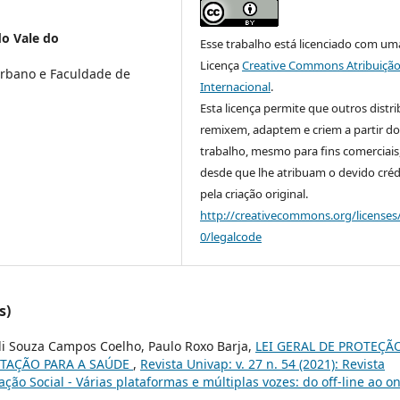
do Vale do
Esse trabalho está licenciado com um
Licença
Creative Commons Atribuição
rbano e Faculdade de
Internacional
.
Esta licença permite que outros distr
remixem, adaptem e criem a partir do
trabalho, mesmo para fins comerciais
desde que lhe atribuam o devido créd
pela criação original.
http://creativecommons.org/licenses
0/legalcode
s)
oli Souza Campos Coelho, Paulo Roxo Barja,
LEI GERAL DE PROTEÇÃ
NTAÇÃO PARA A SAÚDE
,
Revista Univap: v. 27 n. 54 (2021): Revista
o Social - Várias plataformas e múltiplas vozes: do off-line ao on