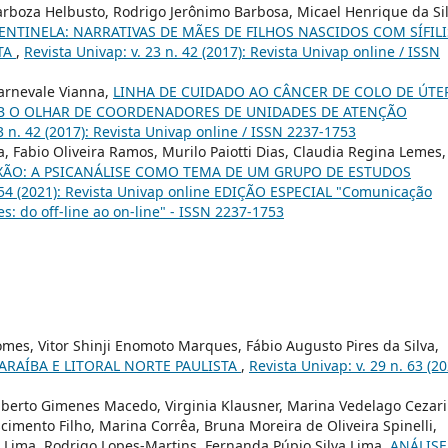
arboza Helbusto, Rodrigo Jerônimo Barbosa, Micael Henrique da Si
ENTINELA: NARRATIVAS DE MÃES DE FILHOS NASCIDOS COM SÍFILI
TA
,
Revista Univap: v. 23 n. 42 (2017): Revista Univap online / ISSN
Carnevale Vianna,
LINHA DE CUIDADO AO CÂNCER DE COLO DE ÚTE
OB O OLHAR DE COORDENADORES DE UNIDADES DE ATENÇÃO
3 n. 42 (2017): Revista Univap online / ISSN 2237-1753
, Fabio Oliveira Ramos, Murilo Paiotti Dias, Claudia Regina Lemes,
ÃO: A PSICANÁLISE COMO TEMA DE UM GRUPO DE ESTUDOS
. 54 (2021): Revista Univap online EDIÇÃO ESPECIAL "Comunicação
es: do off-line ao on-line" - ISSN 2237-1753
omes, Vitor Shinji Enomoto Marques, Fábio Augusto Pires da Silva,
ARAÍBA E LITORAL NORTE PAULISTA
,
Revista Univap: v. 29 n. 63 (20
mberto Gimenes Macedo, Virginia Klausner, Marina Vedelago Cezari
cimento Filho, Marina Corrêa, Bruna Moreira de Oliveira Spinelli,
 Lima, Rodrigo Lopes-Martins, Fernanda Púpio Silva Lima,
ANÁLISE