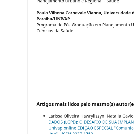
Planejamento Urbano e Regional - Saúde
Paula Vilhena Carnevale Vianna,
Universidade 
Paraíba/UNIVAP
Programa de Pós Graduação em Planejamento U
Ciências da Saúde
Artigos mais lidos pelo mesmo(s) autor(e
Larissa Oliveira Hawryliszyn, Natalia Gavi
DADOS (LGPD): O DESAFIO DE SUA IMPLA
Univap online EDIÇÃO ESPECIAL "Comunicaçã
line" - ISSN 2237-1753