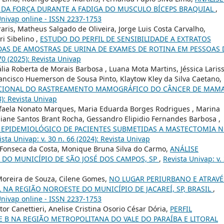
DA FORÇA DURANTE A FADIGA DO MUSCULO BÍCEPS BRAQUIAL
,
 Univap online - ISSN 2237-1753
aris, Matheus Salgado de Oliveira, Jorge Luis Costa Carvalho,
i Sibelino ,
ESTUDO DO PERFIL DE SENSIBILIDADE A EXTRATOS
DAS DE AMOSTRAS DE URINA DE EXAMES DE ROTINA EM PESSOAS 
70 (2025): Revista Univap
ia Roberta de Morais Barbosa , Luana Mota Martins, Jéssica Laris
rancisco Huemerson de Sousa Pinto, Klaytow Kley da Silva Caetano, 
ACIONAL DO RASTREAMENTO MAMOGRÁFICO DO CÂNCER DE MAM
3): Revista Univap
afaela Nonato Marques, Maria Eduarda Borges Rodrigues , Marina
osiane Santos Brant Rocha, Gessandro Elipidio Fernandes Barbosa ,
 E EPIDEMIOLÓGICO DE PACIENTES SUBMETIDAS A MASTECTOMIA 
ista Univap: v. 30 n. 66 (2024): Revista Univap
 Fonseca da Costa, Monique Bruna Silva do Carmo,
ANÁLISE
DO MUNICÍPIO DE SÃO JOSÉ DOS CAMPOS, SP
,
Revista Univap: v.
Moreira de Souza, Cilene Gomes,
NO LUGAR PERIURBANO E ATRAVÉ
L NA REGIÃO NOROESTE DO MUNICÍPIO DE JACAREÍ, SP, BRASIL
,
 Univap online - ISSN 2237-1753
tor Canettieri, Anelise Cristina Osorio César Dória,
PERFIL
 B NA REGIÃO METROPOLITANA DO VALE DO PARAÍBA E LITORAL