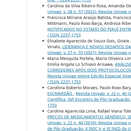
Carolina da Silva Ribeiro Rosa, Amanda Gl
Univap: v. 28 n. 57 (2022): Revista Univap 
Francisca Miriane Araújo Batista, Francisc
Mittmann, Paulo Roxo Barja, Andreza Ribe
NOTIFICADOS NO ESTADO DO PIAUÍ ENTRE
/ ISSN 2237-1753
Elisabete Aparecida de Souza Gois, Gisele 
Viriato,
LIDERANÇA E NOVOS DESAFIOS DA
Univap: v. 27 n. 55 (2021): Revista Univap 
Maria Mesquita Portela, Mario Oliveira Lim
Emilia Angela Lo Schiavo Arisawa,
ANÀLIS
CORREDORES APÓS DOIS PROTOCOLOCOS
Revista Univap online Edição Especial Vi
/ ISSN 2237-1753
Carollina Roberto Moraes, Paulo Roxo Barj
ESCRAVIDÃO
,
Revista Univap: v. 22 n. 40 
Científica, XVI Encontro de Pós-Graduação,
1753
Caroline Aparecida Lima, Rafael Viana Tol
PREÇOS DE MEDICAMENTOS GENÉRICO, S
Univap: v. 22 n. 40 (2016): Revista Univap 
de Pós-Graduação, X INIC Jr e VI INID da 