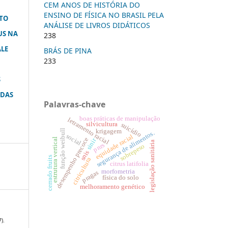
CEM ANOS DE HISTÓRIA DO
ENSINO DE FÍSICA NO BRASIL PELA
TO
ANÁLISE DE LIVROS DIDÁTICOS
US NA
238
ALE
BRÁS DE PINA
233
S
IDAS
Palavras-chave
boas práticas de manipulação
letramento racial
silvicultura
suicídio
krigagem
função weibull
segurança de alimentos.
social
equidade racial
desempenho precoce
estrutura vertical
sinir
legislação sanitária
pnrs
sobrepeso
snis
cerrado fruits
citricultura
citrus latifolia
morfometria
pragas
física do solo
melhoramento genético
7).