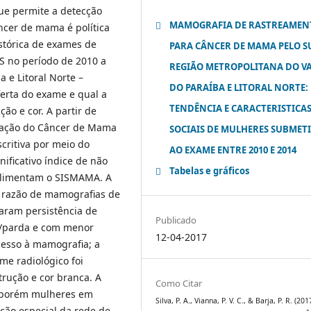
ue permite a detecção
MAMOGRAFIA DE RASTREAMEN
ncer de mama é política
istórica de exames de
PARA CÂNCER DE MAMA PELO S
S no período de 2010 a
REGIÃO METROPOLITANA DO V
 e Litoral Norte –
DO PARAÍBA E LITORAL NORTE:
erta do exame e qual a
TENDÊNCIA E CARACTERISTICA
ão e cor. A partir de
mação do Câncer de Mama
SOCIAIS DE MULHERES SUBMET
critiva por meio do
AO EXAME ENTRE 2010 E 2014
ificativo índice de não
Tabelas e gráficos
alimentam o SISMAMA. A
e razão de mamografias de
aram persistência de
Publicado
a/parda e com menor
12-04-2017
esso à mamografia; a
e radiológico foi
rução e cor branca. A
Como Citar
, porém mulheres em
Silva, P. A., Vianna, P. V. C., & Barja, P. R. (201
ção especial da rede de