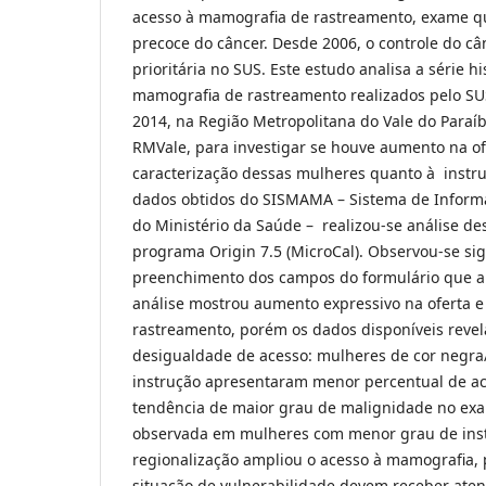
acesso à mamografia de rastreamento, exame q
precoce do câncer. Desde 2006, o controle do câ
prioritária no SUS. Este estudo analisa a série h
mamografia de rastreamento realizados pelo SU
2014, na Região Metropolitana do Vale do Paraíba
RMVale, para investigar se houve aumento na of
caracterização dessas mulheres quanto à instruç
dados obtidos do SISMAMA – Sistema de Infor
do Ministério da Saúde – realizou-se análise des
programa Origin 7.5 (MicroCal). Observou-se sign
preenchimento dos campos do formulário que 
análise mostrou aumento expressivo na oferta 
rastreamento, porém os dados disponíveis revel
desigualdade de acesso: mulheres de cor negr
instrução apresentaram menor percentual de ac
tendência de maior grau de malignidade no exam
observada em mulheres com menor grau de inst
regionalização ampliou o acesso à mamografia
situação de vulnerabilidade devem receber aten