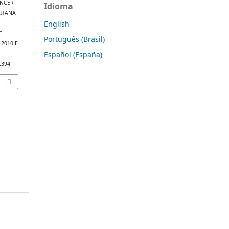
ÂNCER
Idioma
ITANA
English
E
Português (Brasil)
2010 E
Español (España)
1.394