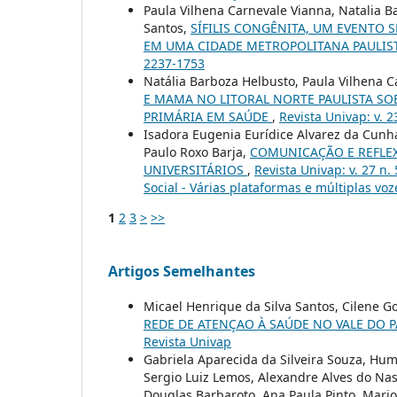
Paula Vilhena Carnevale Vianna, Natalia B
Santos,
SÍFILIS CONGÊNITA, UM EVENTO S
EM UMA CIDADE METROPOLITANA PAULIS
2237-1753
Natália Barboza Helbusto, Paula Vilhena 
E MAMA NO LITORAL NORTE PAULISTA S
PRIMÁRIA EM SAÚDE
,
Revista Univap: v. 2
Isadora Eugenia Eurídice Alvarez da Cunha
Paulo Roxo Barja,
COMUNICAÇÃO E REFLEX
UNIVERSITÁRIOS
,
Revista Univap: v. 27 n
Social - Várias plataformas e múltiplas voz
1
2
3
>
>>
Artigos Semelhantes
Micael Henrique da Silva Santos, Cilene G
REDE DE ATENÇAO À SAÚDE NO VALE DO P
Revista Univap
Gabriela Aparecida da Silveira Souza, Hu
Sergio Luiz Lemos, Alexandre Alves do Nas
Douglas Barbaroto, Ana Paula Pinto, Mario